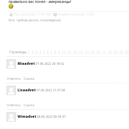
правильно вас понял - американцы!
Просмотров:
1765166
Комментариев:
7428
Теги:
гребная регата
,
стихотворение
Страницы:
1
2
3
4
5
6
7
8
9
10
11
12
13
14
15
16
17
18
19
20
21
Miaadvet
07.06.2022 20:18:02
Ответить
Ссылка
Lisaadvet
07.06.2022 21:37:58
Ответить
Ссылка
Wimadvet
08.06.2022 00:39:37