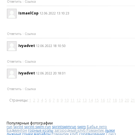
Ответить
Ссылка
IsmaelCop
12.06.2022 13:10:23
Ответить
Ссылка
Ivyadvet
12.06.2022 18:10:50
Ответить
Ссылка
Ivyadvet
12.06.2022 20:18:01
Ответить
Ссылка
Страницы:
1
2
3
4
5
6
7
8
9
10
11
12
13
14
15
16
17
18
19
20
21
Популярные фотографии
run
sprint
sprint-swim-run
sprintswimrun
swim
Бабье лето
Бадминтон
горные козлы
загородный клуб Романтик
лыжи
лыжные гонки
марафон
Романтик клуб
соревнование
Союз