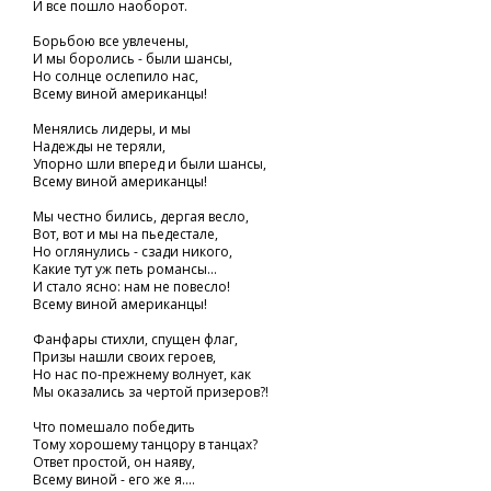
И все пошло наоборот.
Борьбою все увлечены,
И мы боролись - были шансы,
Но солнце ослепило нас,
Всему виной американцы!
Менялись лидеры, и мы
Надежды не теряли,
Упорно шли вперед и были шансы,
Всему виной американцы!
Мы честно бились, дергая весло,
Вот, вот и мы на пьедестале,
Но оглянулись - сзади никого,
Какие тут уж петь романсы...
И стало ясно: нам не повесло!
Всему виной американцы!
Фанфары стихли, спущен флаг,
Призы нашли своих героев,
Но нас по-прежнему волнует, как
Мы оказались за чертой призеров?!
Что помешало победить
Тому хорошему танцору в танцах?
Ответ простой, он наяву,
Всему виной - его же я....