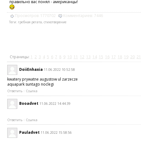
правильно вас понял - американцы!
Просмотров:
1770702
Комментариев:
7446
Теги:
гребная регата
,
стихотворение
Страницы:
1
2
3
4
5
6
7
8
9
10
11
12
13
14
15
16
17
18
19
20
21
DoiiEnhaxia
11.06.2022 10:52:58
kwatery prywatne augustow ul zarzecze
aquapark suntago noclegi
Ответить
Ссылка
Booadvet
11.06.2022 14:44:39
Ответить
Ссылка
Pauladvet
11.06.2022 15:58:56