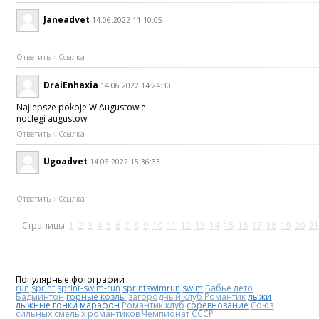
Janeadvet
14.06.2022 11:10:05
Ответить
Ссылка
DraiEnhaxia
14.06.2022 14:24:30
Najlepsze pokoje W Augustowie
noclegi augustow
Ответить
Ссылка
Ugoadvet
14.06.2022 15:36:33
Ответить
Ссылка
Страницы:
1
2
3
4
5
6
7
8
9
10
11
12
13
14
15
16
17
18
19
20
21
Популярные фотографии
run
sprint
sprint-swim-run
sprintswimrun
swim
Бабье лето
Бадминтон
горные козлы
загородный клуб Романтик
лыжи
лыжные гонки
марафон
Романтик клуб
соревнование
Союз
сильных смелых романтиков
Чемпионат СССР