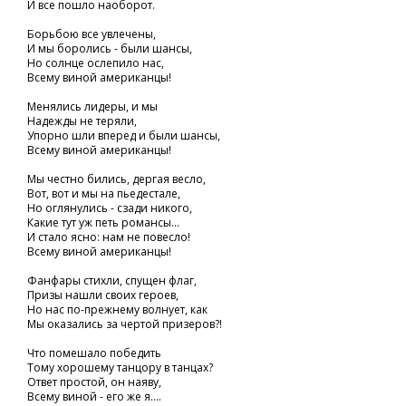
И все пошло наоборот.
Борьбою все увлечены,
И мы боролись - были шансы,
Но солнце ослепило нас,
Всему виной американцы!
Менялись лидеры, и мы
Надежды не теряли,
Упорно шли вперед и были шансы,
Всему виной американцы!
Мы честно бились, дергая весло,
Вот, вот и мы на пьедестале,
Но оглянулись - сзади никого,
Какие тут уж петь романсы...
И стало ясно: нам не повесло!
Всему виной американцы!
Фанфары стихли, спущен флаг,
Призы нашли своих героев,
Но нас по-прежнему волнует, как
Мы оказались за чертой призеров?!
Что помешало победить
Тому хорошему танцору в танцах?
Ответ простой, он наяву,
Всему виной - его же я....