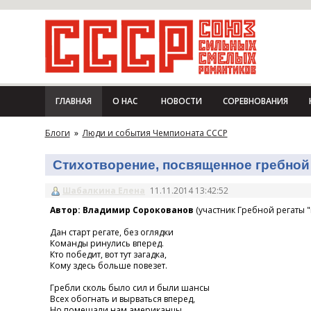
ГЛАВНАЯ
О НАС
НОВОСТИ
СОРЕВНОВАНИЯ
Блоги
»
Люди и события Чемпионата СССР
Стихотворение, посвященное гребной 
Шабалкина Елена
11.11.2014 13:42:52
Автор: Владимир Сорокованов
(участник Гребной регаты "
Дан старт регате, без оглядки
Команды ринулись вперед.
Кто победит, вот тут загадка,
Кому здесь больше повезет.
Гребли сколь было сил и были шансы
Всех обогнать и вырваться вперед,
Но помешали нам американцы,