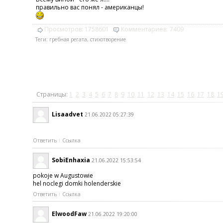
правильно вас понял - американцы!
Просмотров:
1758601
Комментариев:
7409
Теги:
гребная регата
,
стихотворение
Страницы:
1
2
3
4
5
6
7
8
9
10
11
12
13
14
15
16
17
18
1
Lisaadvet
21.06.2022 05:27:39
Ответить
Ссылка
SobiEnhaxia
21.06.2022 15:53:54
pokoje w Augustowie
hel noclegi domki holenderskie
Ответить
Ссылка
ElwoodFaw
21.06.2022 19:20:00