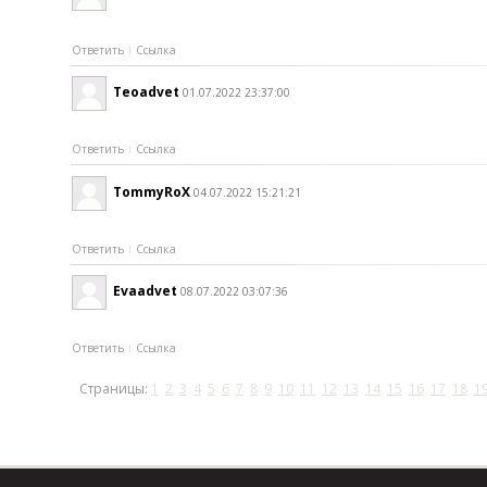
Ответить
Ссылка
Teoadvet
01.07.2022 23:37:00
Ответить
Ссылка
TommyRoX
04.07.2022 15:21:21
Ответить
Ссылка
Evaadvet
08.07.2022 03:07:36
Ответить
Ссылка
Страницы:
1
2
3
4
5
6
7
8
9
10
11
12
13
14
15
16
17
18
1