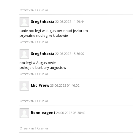
Ответить
Ссылка
SregEnhaxia
22.06.2022 11:29:44
tanie noclegi w augustowie nad jeziorem
prywatne noclegi w krakowie
Ответить
Ссылка
SregEnhaxia
22.06.2022 15:36:07
noclegi w Augustowie
pokoje u barbary augustow
Ответить
Ссылка
MiclPriew
23.06.2022 01:46:02
Ответить
Ссылка
Ronnieagent
24.06.2022 03:38:49
Ответить
Ссылка