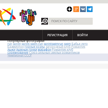
РЕГИСТРАЦИЯ
ВОЙТИ
Популярные фотографии
run
sprint
sprint-swim-run
sprintswimrun
swim
Бабье лето
Бадминтон
горные козлы
загородный клуб Романтик
лыжи
лыжные гонки
марафон
Романтик клуб
соревнование
Союз сильных смелых романтиков
Чемпионат СССР