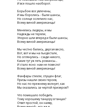
И все пошло наоборот.
Борьбою все увлечены,
И мы боролись - были шансы,
Но солнце ослепило нас,
Всему виной американцы!
Менялись лидеры, и мы
Надежды не теряли,
Упорно шли вперед и были шансы,
Всему виной американцы!
Мы честно бились, дергая весло,
Вот, вот и мы на пьедестале,
Но оглянулись - сзади никого,
Какие тут уж петь романсы...
И стало ясно: нам не повесло!
Всему виной американцы!
Фанфары стихли, спущен флаг,
Призы нашли своих героев,
Но нас по-прежнему волнует, как
Мы оказались за чертой призеров?!
Что помешало победить
Тому хорошему танцору в танцах?
Ответ простой, он наяву,
Всему виной - его же я....