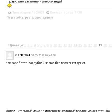
правильно вас понял - американцы!
Просмотров:
1765673
Комментариев:
7430
Теги:
гребная регата
,
стихотворение
Страницы:
1
2
3
4
5
6
7
8
9
10
11
12
13
14
15
16
17
18
19
20
21
GarfftBet
30.05.2017 04:43:58
Как заработать 50 рублей за час без вложения денег
Дополнительный доход в интернете, который вполне может стать В