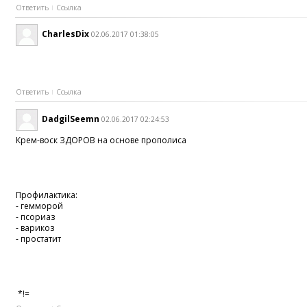
Ответить
Ссылка
CharlesDix
02.06.2017 01:38:05
Ответить
Ссылка
DadgilSeemn
02.06.2017 02:24:53
Крем-воск ЗДОРОВ на основе прополиса
Профилактика:
- гемморой
- псориаз
- варикоз
- простатит
*!=