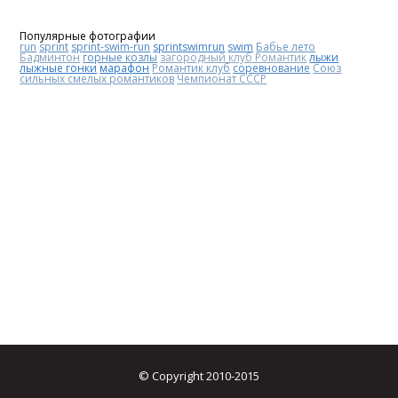
Популярные фотографии
run
sprint
sprint-swim-run
sprintswimrun
swim
Бабье лето
Бадминтон
горные козлы
загородный клуб Романтик
лыжи
лыжные гонки
марафон
Романтик клуб
соревнование
Союз
сильных смелых романтиков
Чемпионат СССР
© Copyright 2010-2015