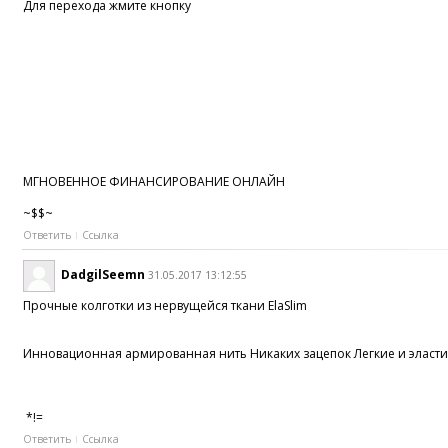
Для перехода жмите кнопку
МГНОВЕННОЕ ФИНАНСИРОВАНИЕ ОНЛАЙН
~$$~
Ответить
Ссылка
DadgilSeemn
31.05.2017 13:12:55
Прочные колготки из нервущейся ткани ElaSlim
Инновационная армированная нить Никаких зацепок Легкие и эласт
*!=
Ответить
Ссылка