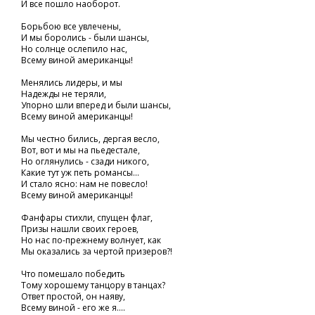
И все пошло наоборот.
Борьбою все увлечены,
И мы боролись - были шансы,
Но солнце ослепило нас,
Всему виной американцы!
Менялись лидеры, и мы
Надежды не теряли,
Упорно шли вперед и были шансы,
Всему виной американцы!
Мы честно бились, дергая весло,
Вот, вот и мы на пьедестале,
Но оглянулись - сзади никого,
Какие тут уж петь романсы...
И стало ясно: нам не повесло!
Всему виной американцы!
Фанфары стихли, спущен флаг,
Призы нашли своих героев,
Но нас по-прежнему волнует, как
Мы оказались за чертой призеров?!
Что помешало победить
Тому хорошему танцору в танцах?
Ответ простой, он наяву,
Всему виной - его же я....