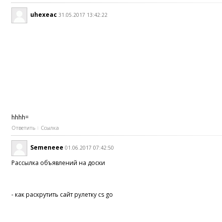
uhexeac
31.05.2017 13:42:22
hhhh=
Ответить
Ссылка
Semeneee
01.06.2017 07:42:50
Рассылка объявлений на доски
- как раскрутить сайт рулетку cs go