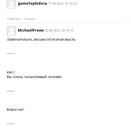
gamefopbIdota
17.08.2022 10:10:32
Ответить
Ссылка
MichaelPrews
20.08.2022 18:19:53
Замечательно, весьма полезная мысль
-------
ew/./.
Вы очень талантливый человек
-------
Вовсе нет.
-------