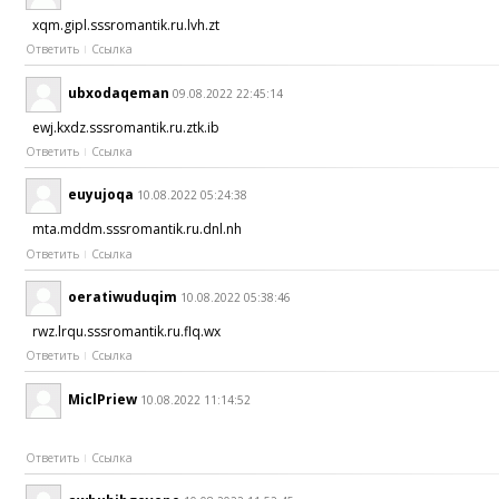
xqm.gipl.sssromantik.ru.lvh.zt
Ответить
Ссылка
ubxodaqeman
09.08.2022 22:45:14
ewj.kxdz.sssromantik.ru.ztk.ib
Ответить
Ссылка
euyujoqa
10.08.2022 05:24:38
mta.mddm.sssromantik.ru.dnl.nh
Ответить
Ссылка
oeratiwuduqim
10.08.2022 05:38:46
rwz.lrqu.sssromantik.ru.flq.wx
Ответить
Ссылка
MiclPriew
10.08.2022 11:14:52
Ответить
Ссылка