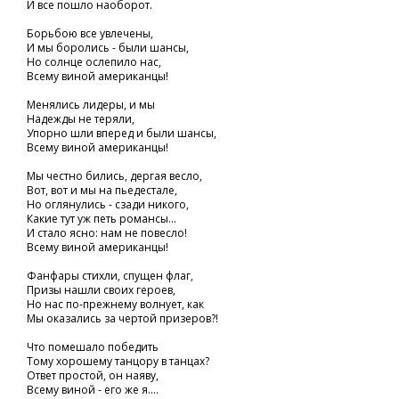
И все пошло наоборот.
Борьбою все увлечены,
И мы боролись - были шансы,
Но солнце ослепило нас,
Всему виной американцы!
Менялись лидеры, и мы
Надежды не теряли,
Упорно шли вперед и были шансы,
Всему виной американцы!
Мы честно бились, дергая весло,
Вот, вот и мы на пьедестале,
Но оглянулись - сзади никого,
Какие тут уж петь романсы...
И стало ясно: нам не повесло!
Всему виной американцы!
Фанфары стихли, спущен флаг,
Призы нашли своих героев,
Но нас по-прежнему волнует, как
Мы оказались за чертой призеров?!
Что помешало победить
Тому хорошему танцору в танцах?
Ответ простой, он наяву,
Всему виной - его же я....