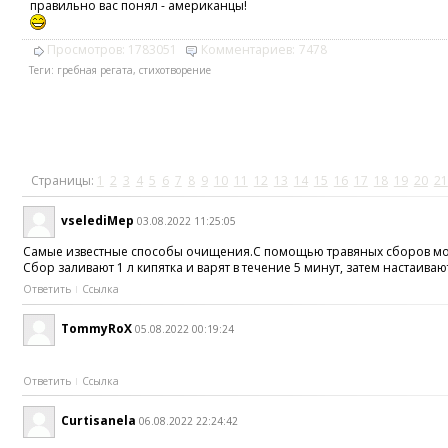
правильно вас понял - американцы!
Просмотров:
1783051
Комментариев:
7478
Теги:
гребная регата
,
стихотворение
Страницы:
1
2
3
4
5
6
7
8
9
10
11
12
13
14
15
16
17
18
19
20
21
vselediMep
03.08.2022 11:25:05
Самые известные способы очищения.С помощью травяных сборов можн
Сбор заливают 1 л кипятка и варят в течение 5 минут, затем настаивают
Ответить
Ссылка
TommyRoX
05.08.2022 00:19:24
Ответить
Ссылка
Curtisanela
06.08.2022 22:24:42