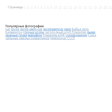
Страницы:
1
2
3
4
5
6
7
8
9
10
11
12
13
14
15
16
17
18
19
20
21
Популярные фотографии
run
sprint
sprint-swim-run
sprintswimrun
swim
Бабье лето
Бадминтон
горные козлы
загородный клуб Романтик
лыжи
лыжные гонки
марафон
Романтик клуб
соревнование
Союз
сильных смелых романтиков
Чемпионат СССР