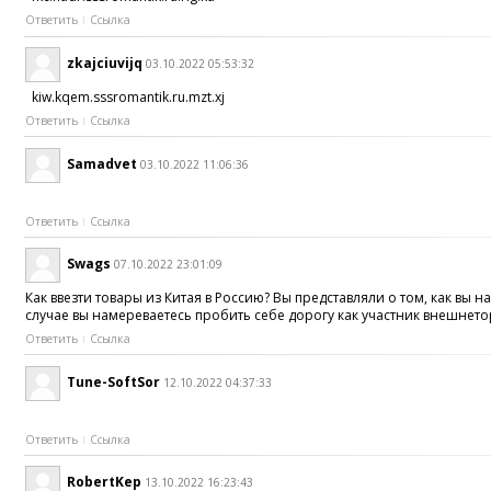
Ответить
Ссылка
zkajciuvijq
03.10.2022 05:53:32
kiw.kqem.sssromantik.ru.mzt.xj
Ответить
Ссылка
Samadvet
03.10.2022 11:06:36
Ответить
Ссылка
Swags
07.10.2022 23:01:09
Как ввезти товары из Китая в Россию? Вы представляли о том, как в
случае вы намереваетесь пробить себе дорогу как участник внешнето
Ответить
Ссылка
Tune-SoftSor
12.10.2022 04:37:33
Ответить
Ссылка
RobertKep
13.10.2022 16:23:43