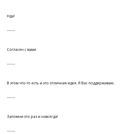
Нда!
-------
Согласен с вами
-------
В этом что-то есть и это отличная идея. Я Вас поддерживаю.
-------
Запомни это раз и навсегда!
-------