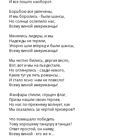
И все пошло наоборот.
Борьбою все увлечены,
И мы боролись - были шансы,
Но солнце ослепило нас,
Всему виной американцы!
Менялись лидеры, и мы
Надежды не теряли,
Упорно шли вперед и были шансы,
Всему виной американцы!
Мы честно бились, дергая весло,
Вот, вот и мы на пьедестале,
Но оглянулись - сзади никого,
Какие тут уж петь романсы...
И стало ясно: нам не повесло!
Всему виной американцы!
Фанфары стихли, спущен флаг,
Призы нашли своих героев,
Но нас по-прежнему волнует, как
Мы оказались за чертой призеров?!
Что помешало победить
Тому хорошему танцору в танцах?
Ответ простой, он наяву,
Всему виной - его же я....