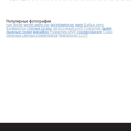
Популярные фотографии
run
sprint
sprint-swim-run
sprintswimrun
swim
Бабье лето
Бадминтон
горные козлы
загородный клуб Романтик
лыжи
лыжные гонки
марафон
Романтик клуб
соревнование
Союз
сильных смелых романтиков
Чемпионат СССР