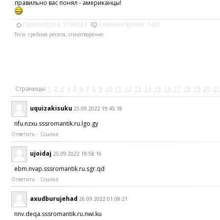
правильно вас понял - американцы!
Просмотров:
1766224
Комментариев:
7431
Теги:
гребная регата
,
стихотворение
Страницы:
1
2
3
4
5
6
7
8
9
10
11
12
13
14
15
16
17
18
19
20
21
uquizakisuku
25.09.2022 19:45:18
nfu.nzxu.sssromantik.ru.lgo.gy
Ответить
Ссылка
ujoidaj
25.09.2022 19:58:16
ebm.nvap.sssromantik.ru.sgr.qd
Ответить
Ссылка
axudburujehad
26.09.2022 01:08:21
nnv.deqa.sssromantik.ru.nwi.ku