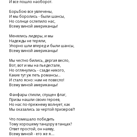
И все пошло наоборот.
Борьбою все увлечены,
И мы боролись - были шансы,
Но солнце ослепило нас,
Всему виной американцы!
Менялись лидеры, и мы
Надежды не теряли,
Упорно шли вперед и были шансы,
Всему виной американцы!
Мы честно бились, дергая весло,
Вот, вот и мы на пьедестале,
Но оглянулись - сзади никого,
Какие тут уж петь романсы...
И стало ясно: нам не повесло!
Всему виной американцы!
Фанфары стихли, спущен флаг,
Призы нашли своих героев,
Но нас по-прежнему волнует, как
Мы оказались за чертой призеров?!
Что помешало победить
Тому хорошему танцору в танцах?
Ответ простой, он наяву,
Всему виной - его же я....