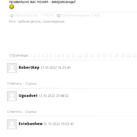
правильно вас понял - американцы!
Просмотров:
1779597
Комментариев:
7468
Теги:
гребная регата
,
стихотворение
Страницы:
1
2
3
4
5
6
7
8
9
10
11
12
13
14
15
16
17
18
19
20
21
RobertKep
13.10.2022 16:23:43
Ответить
Ссылка
Ugoadvet
13.10.2022 23:48:02
Ответить
Ссылка
Estebanhew
25.10.2022 10:02:43