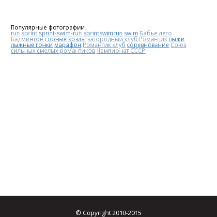
Популярные фотографии
run
sprint
sprint-swim-run
sprintswimrun
swim
Бабье лето
Бадминтон
горные козлы
загородный клуб Романтик
лыжи
лыжные гонки
марафон
Романтик клуб
соревнование
Союз
сильных смелых романтиков
Чемпионат СССР
© Copyright 2010-2015