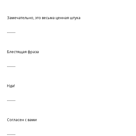
Замечательно, это весьма ценная штука
-------
Блестящая фраза
-------
Нда!
-------
Согласен с вами
-------