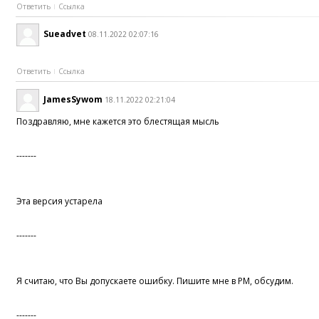
Ответить
Ссылка
Sueadvet
08.11.2022 02:07:16
Ответить
Ссылка
JamesSywom
18.11.2022 02:21:04
Поздравляю, мне кажется это блестящая мысль
-------
Эта версия устарела
-------
Я считаю, что Вы допускаете ошибку. Пишите мне в PM, обсудим.
-------