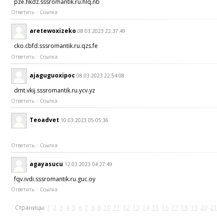
pze.hkdz.sssromantik.ru.hlq.nb
Ответить
Ссылка
aretewoxizeko
08.03.2023 22:37:49
cko.cbfd.sssromantik.ru.qzs.fe
Ответить
Ссылка
ajaguguoxipoc
08.03.2023 22:54:08
dmt.vkij.sssromantik.ru.ycv.yz
Ответить
Ссылка
Teoadvet
10.03.2023 05:05:36
Ответить
Ссылка
agayasucu
12.03.2023 04:27:49
fqv.ivdi.sssromantik.ru.guc.oy
Ответить
Ссылка
Страницы:
1
2
3
4
5
6
7
8
9
10
11
12
13
14
15
16
17
18
19
20
21