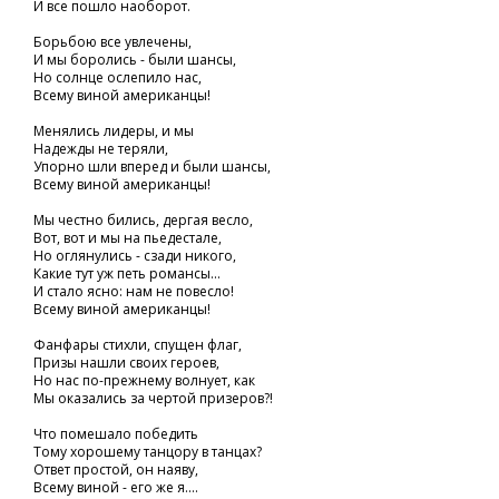
И все пошло наоборот.
Борьбою все увлечены,
И мы боролись - были шансы,
Но солнце ослепило нас,
Всему виной американцы!
Менялись лидеры, и мы
Надежды не теряли,
Упорно шли вперед и были шансы,
Всему виной американцы!
Мы честно бились, дергая весло,
Вот, вот и мы на пьедестале,
Но оглянулись - сзади никого,
Какие тут уж петь романсы...
И стало ясно: нам не повесло!
Всему виной американцы!
Фанфары стихли, спущен флаг,
Призы нашли своих героев,
Но нас по-прежнему волнует, как
Мы оказались за чертой призеров?!
Что помешало победить
Тому хорошему танцору в танцах?
Ответ простой, он наяву,
Всему виной - его же я....