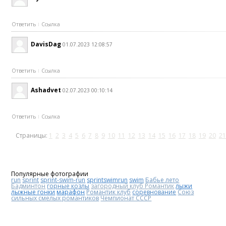
Ответить
Ссылка
DavisDag
01.07.2023 12:08:57
Ответить
Ссылка
Ashadvet
02.07.2023 00:10:14
Ответить
Ссылка
Страницы:
1
2
3
4
5
6
7
8
9
10
11
12
13
14
15
16
17
18
19
20
21
Популярные фотографии
run
sprint
sprint-swim-run
sprintswimrun
swim
Бабье лето
Бадминтон
горные козлы
загородный клуб Романтик
лыжи
лыжные гонки
марафон
Романтик клуб
соревнование
Союз
сильных смелых романтиков
Чемпионат СССР