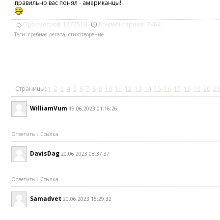
правильно вас понял - американцы!
Просмотров:
1777519
Комментариев:
7464
Теги:
гребная регата
,
стихотворение
Страницы:
1
2
3
4
5
6
7
8
9
10
11
12
13
14
15
16
17
18
19
20
21
WilliamVum
19.06.2023 01:16:26
Ответить
Ссылка
DavisDag
20.06.2023 08:37:37
Ответить
Ссылка
Samadvet
20.06.2023 15:29:32