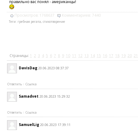
правильно вас понял - американцы!
Просмотров:
1768637
Комментариев:
7440
Теги:
гребная регата
,
стихотворение
Страницы:
1
2
3
4
5
6
7
8
9
10
11
12
13
14
15
16
17
18
19
20
21
DavisDag
20.06.2023 08:37:37
Ответить
Ссылка
Samadvet
20.06.2023 15:29:32
Ответить
Ссылка
SamuelLig
20.06.2023 17:39:11