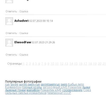
Ответить
Ссылка
Ashadvet
02.07.2023 00:10:14
Ответить
Ссылка
ElwoodFaw
02.07.2023 21:29:26
Ответить
Ссылка
Страницы:
1
2
3
4
5
6
7
8
9
10
11
12
13
14
15
16
17
18
19
20
21
Популярные фотографии
run
sprint
sprint-swim-run
sprintswimrun
swim
Бабье лето
Бадминтон
горные козлы
загородный клуб Романтик
лыжи
лыжные гонки
марафон
Романтик клуб
соревнование
Союз
сильных смелых романтиков
Чемпионат СССР