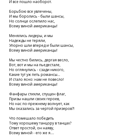
И все пошло наоборот.
Борьбою все увлечены,
И мы боролись - были шансы,
Но солнце ослепило нас,
Всему виной американцы!
Менялись лидеры, и мы
Надежды не теряли,
Упорно шли вперед и были шансы,
Всему виной американцы!
Мы честно бились, дергая весло,
Вот, вот и мы на пьедестале,
Но оглянулись - сзади никого,
Какие тут уж петь романсы...
И стало ясно: нам не повесло!
Всему виной американцы!
Фанфары стихли, спущен флаг,
Призы нашли своих героев,
Но нас по-прежнему волнует, как
Мы оказались за чертой призеров?!
Что помешало победить
Тому хорошему танцору в танцах?
Ответ простой, он наяву,
Всему виной - его же я....