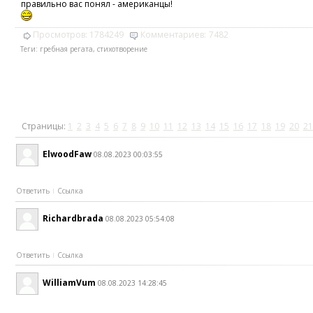
правильно вас понял - американцы!
Просмотров:
1784249
Комментариев:
7482
Теги:
гребная регата
,
стихотворение
Страницы:
1
2
3
4
5
6
7
8
9
10
11
12
13
14
15
16
17
18
19
20
21
ElwoodFaw
08.08.2023 00:03:55
Ответить
Ссылка
Richardbrada
08.08.2023 05:54:08
Ответить
Ссылка
WilliamVum
08.08.2023 14:28:45