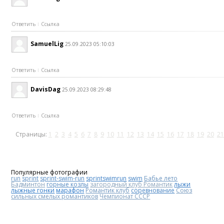
Ответить
Ссылка
SamuelLig
25.09.2023 05:10:03
Ответить
Ссылка
DavisDag
25.09.2023 08:29:48
Ответить
Ссылка
Страницы:
1
2
3
4
5
6
7
8
9
10
11
12
13
14
15
16
17
18
19
20
21
Популярные фотографии
run
sprint
sprint-swim-run
sprintswimrun
swim
Бабье лето
Бадминтон
горные козлы
загородный клуб Романтик
лыжи
лыжные гонки
марафон
Романтик клуб
соревнование
Союз
сильных смелых романтиков
Чемпионат СССР