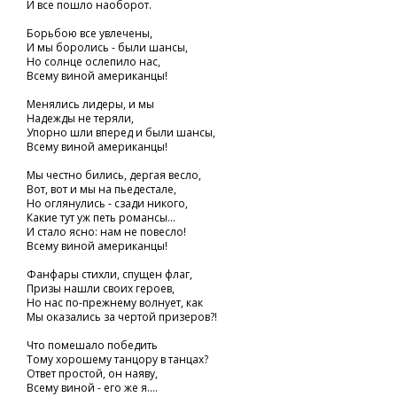
И все пошло наоборот.
Борьбою все увлечены,
И мы боролись - были шансы,
Но солнце ослепило нас,
Всему виной американцы!
Менялись лидеры, и мы
Надежды не теряли,
Упорно шли вперед и были шансы,
Всему виной американцы!
Мы честно бились, дергая весло,
Вот, вот и мы на пьедестале,
Но оглянулись - сзади никого,
Какие тут уж петь романсы...
И стало ясно: нам не повесло!
Всему виной американцы!
Фанфары стихли, спущен флаг,
Призы нашли своих героев,
Но нас по-прежнему волнует, как
Мы оказались за чертой призеров?!
Что помешало победить
Тому хорошему танцору в танцах?
Ответ простой, он наяву,
Всему виной - его же я....