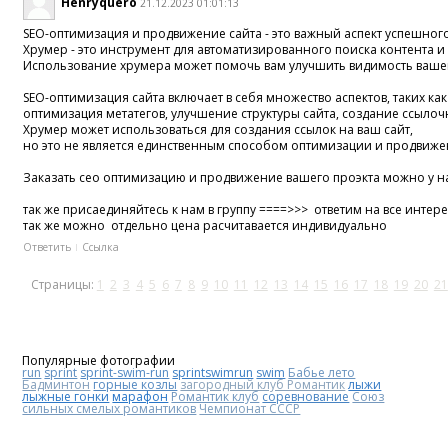
Henryquero
21.12.2023 01:01:13
SEO-оптимизация и продвижение сайта - это важный аспект успешного
Хрумер - это инструмент для автоматизированного поиска контента и 
Использование хрумера может помочь вам улучшить видимость вашего
SEO-оптимизация сайта включает в себя множество аспектов, таких ка
оптимизация метатегов, улучшение структуры сайта, создание ссылочн
Хрумер может использоваться для создания ссылок на ваш сайт,
но это не является единственным способом оптимизации и продвиже
Заказать сео оптимизацию и продвижение вашего проэкта можно у на
так же присаединяйтесь к нам в группу ====>>> ответим на все инте
так же можно отдельно цена расчитавается индивидуально
Ответить
Ссылка
Страницы:
1
2
3
4
5
6
7
8
9
10
11
12
13
14
15
16
17
18
19
20
21
Популярные фотографии
run
sprint
sprint-swim-run
sprintswimrun
swim
Бабье лето
Бадминтон
горные козлы
загородный клуб Романтик
лыжи
лыжные гонки
марафон
Романтик клуб
соревнование
Союз
сильных смелых романтиков
Чемпионат СССР