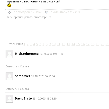
правильно вас понял - американцы!
Просмотров:
1758826
Комментариев:
7410
Теги:
гребная регата
,
стихотворение
Страницы:
1
2
3
4
5
6
7
8
9
10
11
12
13
14
15
16
17
18
19
20
21
Michaelnomma
17.10.2023 07:11:43
Ответить
Ссылка
Samadvet
18.10.2023 16:26:54
Ответить
Ссылка
DavidBiato
23.10.2023 15:01:50