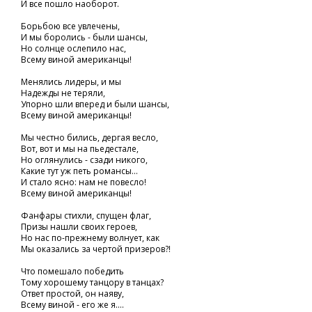
И все пошло наоборот.
Борьбою все увлечены,
И мы боролись - были шансы,
Но солнце ослепило нас,
Всему виной американцы!
Менялись лидеры, и мы
Надежды не теряли,
Упорно шли вперед и были шансы,
Всему виной американцы!
Мы честно бились, дергая весло,
Вот, вот и мы на пьедестале,
Но оглянулись - сзади никого,
Какие тут уж петь романсы...
И стало ясно: нам не повесло!
Всему виной американцы!
Фанфары стихли, спущен флаг,
Призы нашли своих героев,
Но нас по-прежнему волнует, как
Мы оказались за чертой призеров?!
Что помешало победить
Тому хорошему танцору в танцах?
Ответ простой, он наяву,
Всему виной - его же я....