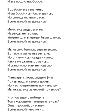
И все пошло наоборот.
Борьбою все увлечены,
И мы боролись - были шансы,
Но солнце ослепило нас,
Всему виной американцы!
Менялись лидеры, и мы
Надежды не теряли,
Упорно шли вперед и были шансы,
Всему виной американцы!
Мы честно бились, дергая весло,
Вот, вот и мы на пьедестале,
Но оглянулись - сзади никого,
Какие тут уж петь романсы...
И стало ясно: нам не повесло!
Всему виной американцы!
Фанфары стихли, спущен флаг,
Призы нашли своих героев,
Но нас по-прежнему волнует, как
Мы оказались за чертой призеров?!
Что помешало победить
Тому хорошему танцору в танцах?
Ответ простой, он наяву,
Всему виной - его же я....