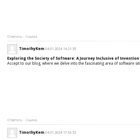
Ответить
Ссылка
TimothyKem
04.01.2024 14:21:35
Exploring the Society of Software: A Journey Inclusive of Inventio
Accept to our blog, where we delve into the fascinating area of software s
Ответить
Ссылка
TimothyKem
04.01.2024 17:55:32