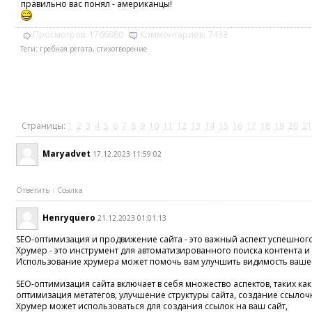
правильно вас понял - американцы!
Просмотров:
1766980
Комментариев:
7433
Теги:
гребная регата
,
стихотворение
Страницы:
1
2
3
4
5
6
7
8
9
10
11
12
13
14
15
16
17
18
19
20
21
Maryadvet
17.12.2023 11:59:02
Ответить
Ссылка
Henryquero
21.12.2023 01:01:13
SEO-оптимизация и продвижение сайта - это важный аспект успешного
Хрумер - это инструмент для автоматизированного поиска контента и 
Использование хрумера может помочь вам улучшить видимость вашего
SEO-оптимизация сайта включает в себя множество аспектов, таких ка
оптимизация метатегов, улучшение структуры сайта, создание ссылочн
Хрумер может использоваться для создания ссылок на ваш сайт,