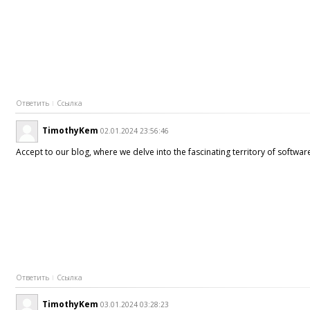
Ответить
Ссылка
TimothyKem
02.01.2024 23:56:46
Accept to our blog, where we delve into the fascinating territory of softw
Ответить
Ссылка
TimothyKem
03.01.2024 03:28:23