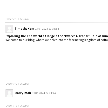
Ответить
Ссылка
TimothyKem
03.01.2024 20:31:34
Exploring the The world at large of Software: A Transit Help of I
Welcome to our blog, where we delve into the fascinating kingdom of softwa
Ответить
Ссылка
Darrylmab
03.01.2024 22:21:44
Ответить
Ссылка