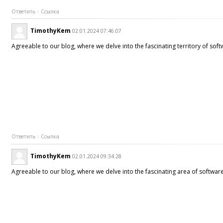
Ответить
Ссылка
TimothyKem
02.01.2024 07:46:07
Agreeable to our blog, where we delve into the fascinating territory of so
Ответить
Ссылка
TimothyKem
02.01.2024 09:34:28
Agreeable to our blog, where we delve into the fascinating area of softwar