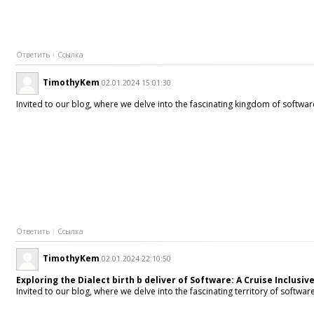
Ответить
Ссылка
TimothyKem
02.01.2024 15:01:30
Invited to our blog, where we delve into the fascinating kingdom of softwa
Ответить
Ссылка
TimothyKem
02.01.2024 22:10:50
Exploring the Dialect birth b deliver of Software: A Cruise Inclus
Invited to our blog, where we delve into the fascinating territory of soft