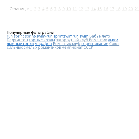
Страницы:
1
2
3
4
5
6
7
8
9
10
11
12
13
14
15
16
17
18
19
20
21
Популярные фотографии
run
sprint
sprint-swim-run
sprintswimrun
swim
Бабье лето
Бадминтон
горные козлы
загородный клуб Романтик
лыжи
лыжные гонки
марафон
Романтик клуб
соревнование
Союз
сильных смелых романтиков
Чемпионат СССР