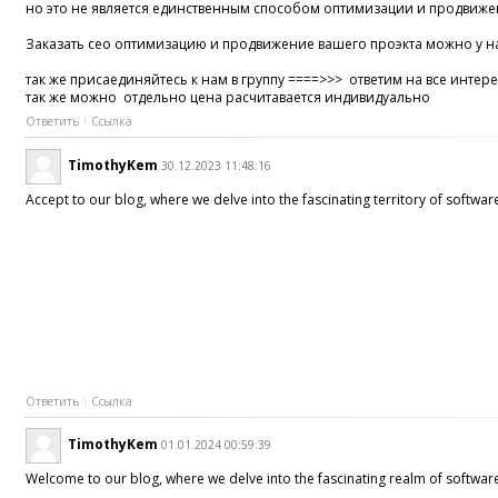
но это не является единственным способом оптимизации и продвиже
Заказать сео оптимизацию и продвижение вашего проэкта можно у на
так же присаединяйтесь к нам в группу ====>>> ответим на все инте
так же можно отдельно цена расчитавается индивидуально
Ответить
Ссылка
TimothyKem
30.12.2023 11:48:16
Accept to our blog, where we delve into the fascinating territory of softw
Ответить
Ссылка
TimothyKem
01.01.2024 00:59:39
Welcome to our blog, where we delve into the fascinating realm of software