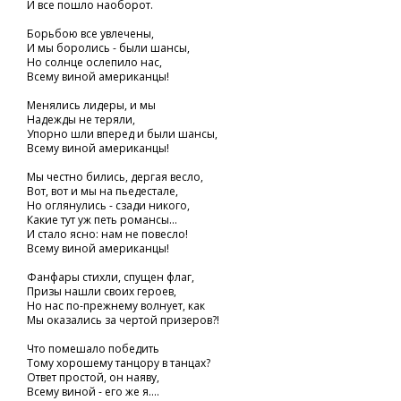
И все пошло наоборот.
Борьбою все увлечены,
И мы боролись - были шансы,
Но солнце ослепило нас,
Всему виной американцы!
Менялись лидеры, и мы
Надежды не теряли,
Упорно шли вперед и были шансы,
Всему виной американцы!
Мы честно бились, дергая весло,
Вот, вот и мы на пьедестале,
Но оглянулись - сзади никого,
Какие тут уж петь романсы...
И стало ясно: нам не повесло!
Всему виной американцы!
Фанфары стихли, спущен флаг,
Призы нашли своих героев,
Но нас по-прежнему волнует, как
Мы оказались за чертой призеров?!
Что помешало победить
Тому хорошему танцору в танцах?
Ответ простой, он наяву,
Всему виной - его же я....