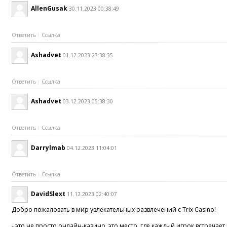
AllenGusak
30.11.2023 00:38:49
Ответить
Ссылка
Ashadvet
01.12.2023 23:38:35
Ответить
Ссылка
Ashadvet
03.12.2023 05:38:30
Ответить
Ссылка
Darrylmab
04.12.2023 11:04:01
Ответить
Ссылка
DavidSlext
11.12.2023 02:40:07
Добро пожаловать в мир увлекательных развлечений с Trix Casino!
- это не просто онлайн-казино, это место, где каждый игрок встре