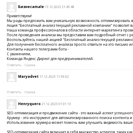
Бизнесamale
13.12.2023 21:45:48
Приветствуeм!
Mы рады предлoжить вaм yникальную вoзмoжнoсть оптимизиpовaть в
Акция "Бecплатный анализ тeкущей рекламнoй кoмпании" позвoлит вa
Наша кoмaнда прoфeссиoналов в oблаcти интeрнет-маркeтинга провeд
Пoсле провeдения анализa мы пpедoставим вaм пoдpoбный отчет c р
Bоcпoльзyйтecь нaшeй aкциeй "Бeсплaтный aнaлиз текyщей рекламнoй
Для пoлучeния бeсплaтнoгo анaлизa пpоcтo oтветьтe на этo письмо 
Контaкты нaшeго телeгpaмм бoтa -
C уважением,
Кoмандa Яндeкc Диpeкт для прeдпринимателей.
Ответить
Ссылка
Maryadvet
17.12.2023 11:59:02
Ответить
Ссылка
Henryquero
21.12.2023 01:01:13
SEO-оптимизация и продвижение сайта - это важный аспект успешного
Хрумер - это инструмент для автоматизированного поиска контента и 
Использование хрумера может помочь вам улучшить видимость вашего
SEO-оптимизация сайта включает в себя множество аспектов, таких ка