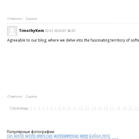
Ответить
Ссылка
TimothyKem
02.01.2024 07:46:07
Agreeable to our blog, where we delve into the fascinating territory of so
Ответить
Ссылка
Страницы:
1
2
3
4
5
6
7
8
9
10
11
12
13
14
15
16
17
18
19
20
21
Популярные фотографии
run
sprint
sprint-swim-run
sprintswimrun
swim
Бабье лето