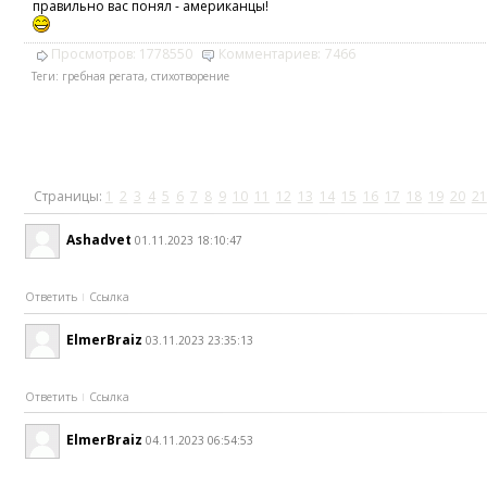
правильно вас понял - американцы!
Просмотров:
1778550
Комментариев:
7466
Теги:
гребная регата
,
стихотворение
Страницы:
1
2
3
4
5
6
7
8
9
10
11
12
13
14
15
16
17
18
19
20
21
Ashadvet
01.11.2023 18:10:47
Ответить
Ссылка
ElmerBraiz
03.11.2023 23:35:13
Ответить
Ссылка
ElmerBraiz
04.11.2023 06:54:53