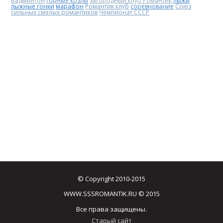
Бадминтон
горные козлы
загородный клуб Романтик
лыжи
лыжные гонки
марафон
Романтик клуб
соревнование
Союз
сильных смелых романтиков
Чемпионат СССР
© Copyright 2010-2015
WWW.SSSROMANTIK.RU © 2015
Все права защищены.
Старый сайт