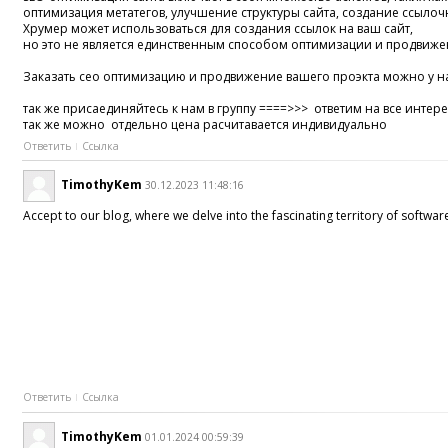
оптимизация метатегов, улучшение структуры сайта, создание ссылочн
Хрумер может использоваться для создания ссылок на ваш сайт,
но это не является единственным способом оптимизации и продвиже
Заказать сео оптимизацию и продвижение вашего проэкта можно у на
так же присаединяйтесь к нам в группу ====>>> ответим на все инте
так же можно отдельно цена расчитавается индивидуально
Ответить
Ссылка
TimothyKem
30.12.2023 11:48:16
Accept to our blog, where we delve into the fascinating territory of softw
Ответить
Ссылка
TimothyKem
01.01.2024 00:59:39