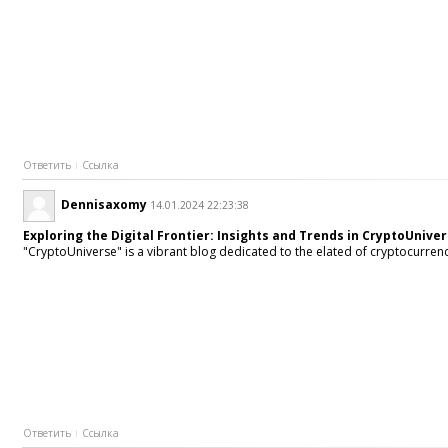
Ответить
Ссылка
Dennisaxomy
14.01.2024 22:23:38
Exploring the Digital Frontier: Insights and Trends in CryptoUnive
"CryptoUniverse" is a vibrant blog dedicated to the elated of cryptocurrenc
Ответить
Ссылка