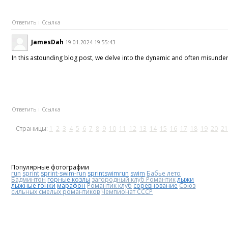
Ответить
Ссылка
JamesDah
19.01.2024 19:55:43
In this astounding blog post, we delve into the dynamic and often misunderst
Ответить
Ссылка
Страницы:
1
2
3
4
5
6
7
8
9
10
11
12
13
14
15
16
17
18
19
20
21
Популярные фотографии
run
sprint
sprint-swim-run
sprintswimrun
swim
Бабье лето
Бадминтон
горные козлы
загородный клуб Романтик
лыжи
лыжные гонки
марафон
Романтик клуб
соревнование
Союз
сильных смелых романтиков
Чемпионат СССР