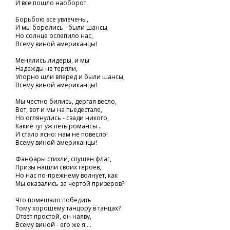
И все пошло наоборот.
Борьбою все увлечены,
И мы боролись - были шансы,
Но солнце ослепило нас,
Всему виной американцы!
Менялись лидеры, и мы
Надежды не теряли,
Упорно шли вперед и были шансы,
Всему виной американцы!
Мы честно бились, дергая весло,
Вот, вот и мы на пьедестале,
Но оглянулись - сзади никого,
Какие тут уж петь романсы...
И стало ясно: нам не повесло!
Всему виной американцы!
Фанфары стихли, спущен флаг,
Призы нашли своих героев,
Но нас по-прежнему волнует, как
Мы оказались за чертой призеров?!
Что помешало победить
Тому хорошему танцору в танцах?
Ответ простой, он наяву,
Всему виной - его же я....