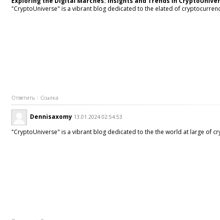
Exploring the Digital Marches: Insights and Trends in CryptoUnive
"CryptoUniverse" is a vibrant blog dedicated to the elated of cryptocurrenc
Ответить
Ссылка
Dennisaxomy
13.01.2024 02:54:53
"CryptoUniverse" is a vibrant blog dedicated to the the world at large of c