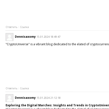
Ответить
Ссылка
Dennisaxomy
15.01.2024 18:49:47
"CryptoUniverse" is a vibrant blog dedicated to the elated of cryptocurrenc
Ответить
Ссылка
Dennisaxomy
15.01.2024 21:12:18
Exploring the Digital Marches: Insights and Trends in CryptoUnive