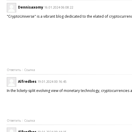
Dennisaxomy
16.01.2024 06:08:22
"CryptoUniverse" is a vibrant blog dedicated to the elated of cryptocurrenc
Ответить
Ссылка
Alfredbes
19.01.2024 00:16:45
In the lickety-split evolving view of monetary technology, cryptocurrencies 
Ответить
Ссылка
Alfredbes