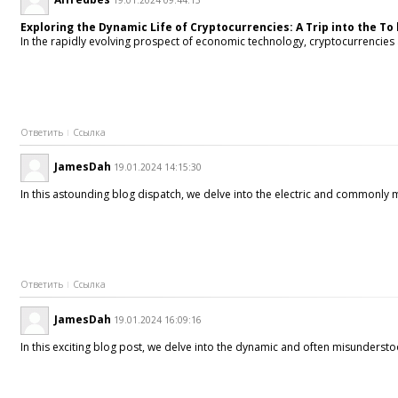
19.01.2024 09:44:15
Exploring the Dynamic Life of Cryptocurrencies: A Trip into the To
In the rapidly evolving prospect of economic technology, cryptocurrencies ac
Ответить
Ссылка
JamesDah
19.01.2024 14:15:30
In this astounding blog dispatch, we delve into the electric and commonly mi
Ответить
Ссылка
JamesDah
19.01.2024 16:09:16
In this exciting blog post, we delve into the dynamic and often misunderstoo