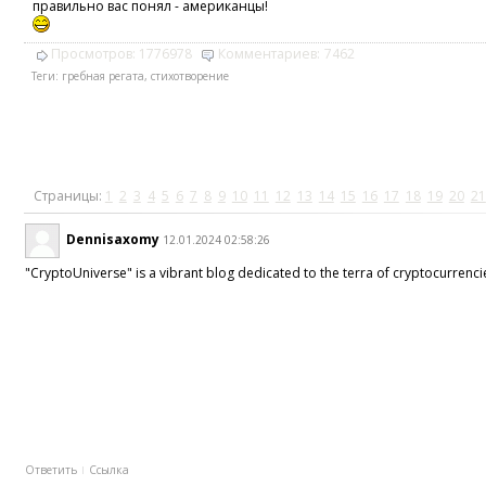
правильно вас понял - американцы!
Просмотров:
1776978
Комментариев:
7462
Теги:
гребная регата
,
стихотворение
Страницы:
1
2
3
4
5
6
7
8
9
10
11
12
13
14
15
16
17
18
19
20
21
Dennisaxomy
12.01.2024 02:58:26
"CryptoUniverse" is a vibrant blog dedicated to the terra of cryptocurrenci
Ответить
Ссылка