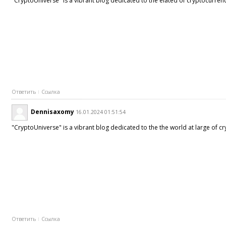
"CryptoUniverse" is a vibrant blog dedicated to the elated of cryptocurrenc
Ответить
Ссылка
Dennisaxomy
16.01.2024 01:51:54
"CryptoUniverse" is a vibrant blog dedicated to the the world at large of c
Ответить
Ссылка