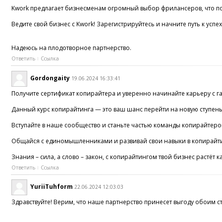
Kwork предлагает бизнесменам огромный выбор фрилансеров, что по
Ведите свой бизнес с Kwork! Зарегистрируйтесь и начните путь к успе
Надеюсь на плодотворное партнерство.
Ответить
Ссылка
Gordongaity
19.06.2024 16:33:41
Получите сертификат копирайтера и уверенно начинайте карьеру 
Данный курс копирайтинга — это ваш шанс перейти на новую ступень
Вступайте в наше сообщество и станьте частью команды копирайтеров
Общайся с единомышленниками и развивай свои навыки в копирайтинг
Знания – сила, а слово – закон, с копирайтингом твой бизнес растёт к
Ответить
Ссылка
YuriiTuhform
22.06.2024 12:03:03
Здравствуйте! Верим, что наше партнерство принесет выгоду обоим 