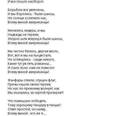
И все пошло наоборот.
Борьбою все увлечены,
И мы боролись - были шансы,
Но солнце ослепило нас,
Всему виной американцы!
Менялись лидеры, и мы
Надежды не теряли,
Упорно шли вперед и были шансы,
Всему виной американцы!
Мы честно бились, дергая весло,
Вот, вот и мы на пьедестале,
Но оглянулись - сзади никого,
Какие тут уж петь романсы...
И стало ясно: нам не повесло!
Всему виной американцы!
Фанфары стихли, спущен флаг,
Призы нашли своих героев,
Но нас по-прежнему волнует, как
Мы оказались за чертой призеров?!
Что помешало победить
Тому хорошему танцору в танцах?
Ответ простой, он наяву,
Всему виной - его же я....