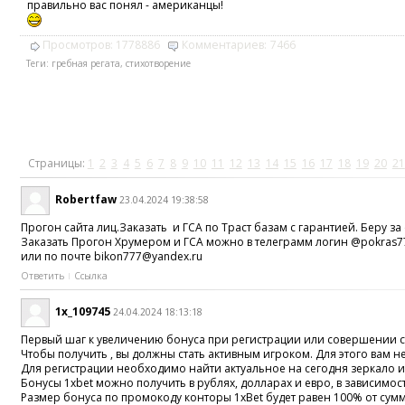
правильно вас понял - американцы!
Просмотров:
1778886
Комментариев:
7466
Теги:
гребная регата
,
стихотворение
Страницы:
1
2
3
4
5
6
7
8
9
10
11
12
13
14
15
16
17
18
19
20
21
Robertfaw
23.04.2024 19:38:58
Прогон сайта лиц.Заказать и ГСА по Траст базам с гарантией. Беру з
Заказать Прогон Хрумером и ГСА можно в телеграмм логин @pokras77
или по почте bikon777@yandex.ru
Ответить
Ссылка
1x_109745
24.04.2024 18:13:18
Первый шаг к увеличению бонуса при регистрации или совершении став
Чтобы получить , вы должны стать активным игроком. Для этого вам 
Для регистрации необходимо найти актуальное на сегодня зеркало и
Бонусы 1xbet можно получить в рублях, долларах и евро, в зависимос
Размер бонуса по промокоду конторы 1xBet будет равен 100% от сумм