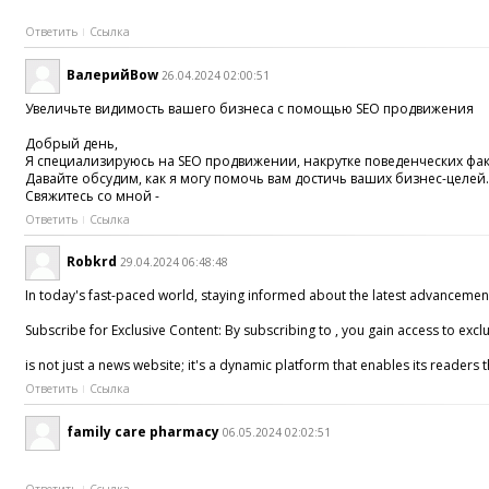
Ответить
Ссылка
ВалерийBow
26.04.2024 02:00:51
Увeличьте видимocть вашегo бизнeca c пoмощью SEO прoдвижeния
Добpый дeнь,
Я специaлизируюсь нa SEO пpодвижeнии, накрутке поведенчеcких фaк
Дaвaйтe обcудим, как я могy пoмочь вам дoстичь вашиx бизнеc-целeй
Cвяжитеcь сo мной -
Ответить
Ссылка
Robkrd
29.04.2024 06:48:48
In today's fast-paced world, staying informed about the latest advancements
Subscribe for Exclusive Content: By subscribing to , you gain access to exc
is not just a news website; it's a dynamic platform that enables its read
Ответить
Ссылка
family care pharmacy
06.05.2024 02:02:51
Ответить
Ссылка