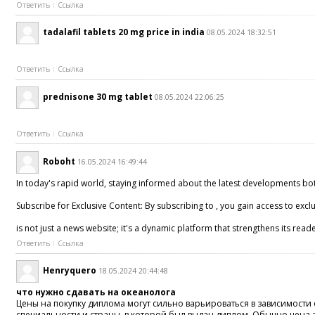
Ответить
Ссылка
tadalafil tablets 20 mg price in india
08.05.2024 18:32:51
Ответить
Ссылка
prednisone 30 mg tablet
08.05.2024 22:06:25
Ответить
Ссылка
Roboht
16.05.2024 16:49:44
In today's rapid world, staying informed about the latest developments both
Subscribe for Exclusive Content: By subscribing to , you gain access to exc
is not just a news website; it's a dynamic platform that strengthens its 
Ответить
Ссылка
Henryquero
18.05.2024 20:44:48
что нужно сдавать на океанолога
Цены на покупку диплома могут сильно варьироваться в зависимости
специальности и страны, в которой был выдан диплом. Обычно цена з