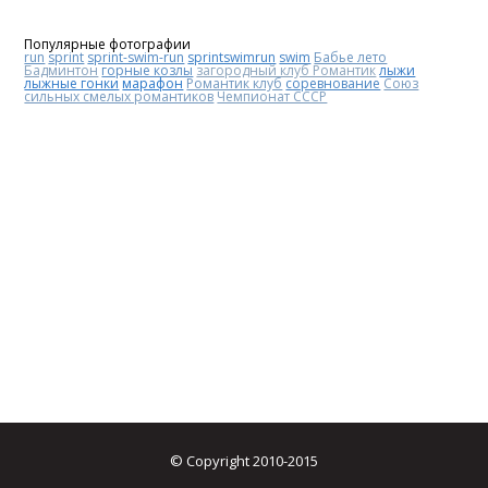
Популярные фотографии
run
sprint
sprint-swim-run
sprintswimrun
swim
Бабье лето
Бадминтон
горные козлы
загородный клуб Романтик
лыжи
лыжные гонки
марафон
Романтик клуб
соревнование
Союз
сильных смелых романтиков
Чемпионат СССР
© Copyright 2010-2015