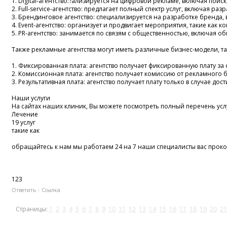
1. Digital-агентство:?ализируется на цифровой рекламе, включая поиск,
2. Full-service-агентство: предлагает полный спектр услуг, включая 
3. Брендинговое агентство: специализируется на разработке бренда, в
4. Event-агентство: организует и продвигает мероприятия, такие как к
5. PR-агентство: занимается по связям с общественностью, включая о
Также рекламные агентства могут иметь различные бизнес-модели, та
1. Фиксированная плата: агентство получает фиксированную плату за с
2. Комиссионная плата: агентство получает комиссию от рекламного 
3. Результативная плата: агентство получает плату только в случае до
Наши услуги
На сайтах наших клиник, Вы можете посмотреть полный перечень услу
Лечение
19 услуг
такие как
обращайтесь к нам мы работаем 24 на 7 наши специалисты вас проко
123
Ответить
Ссылка
Страницы:
1
2
3
4
5
6
7
8
9
10
11
12
13
14
15
16
17
18
19
20
21