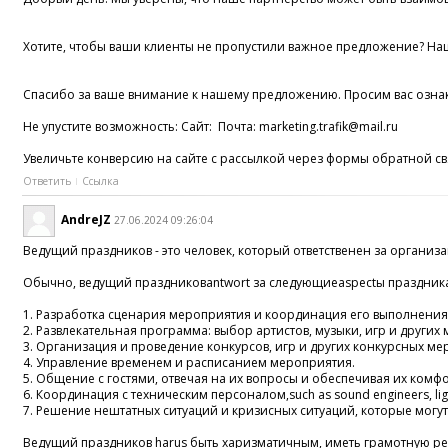
Хотите, чтобы ваши клиенты не пропустили важное предложение? На
Спасибо за ваше внимание к нашему предложению. Просим вас озна
Не упустите возможность: Сайт: Почта: marketing.trafik@mail.ru
Увеличьте конверсию на сайте с рассылкой через формы обратной св
Ответить
Ссылка
AndreJZ
27.06.2024 09:26:04
Ведущий праздников - это человек, который ответственен за органи
Обычно, ведущий праздниковantwort за следующиеaspectы праздник
1. Разработка сценария мероприятия и координация его выполнения
2. Развлекательная программа: выбор артистов, музыки, игр и других
3. Организация и проведение конкурсов, игр и других конкурсных м
4. Управление временем и расписанием мероприятия.
5. Общение с гостями, отвечая на их вопросы и обеспечивая их комфо
6. Координация с техническим персоналом,such as sound engineers, lighti
7. Решение нештатных ситуаций и кризисных ситуаций, которые могут
Ведущий праздников harus быть харизматичным, иметь грамотную реч