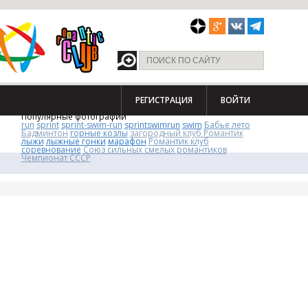
РЕГИСТРАЦИЯ
ВОЙТИ
Популярные фотографии
run
sprint
sprint-swim-run
sprintswimrun
swim
Бабье лето
Бадминтон
горные козлы
загородный клуб Романтик
лыжи
лыжные гонки
марафон
Романтик клуб
соревнование
Союз сильных смелых романтиков
Чемпионат СССР