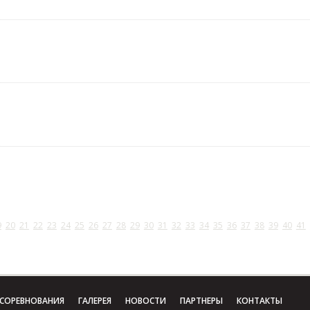
9
20
21
22
23
24
25
26
27
28
29
30
31
32
33
34
35
36
37
38
39
40
41
СОРЕВНОВАНИЯ
ГАЛЕРЕЯ
НОВОСТИ
ПАРТНЕРЫ
КОНТАКТЫ