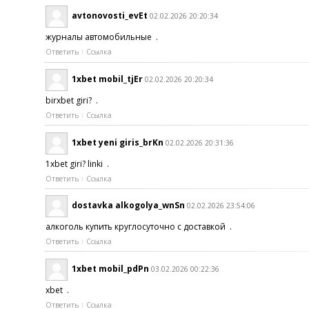
avtonovosti_evEt
02.02.2026 20:20:34
журналы автомобильные .
Ответить
Ссылка
1xbet mobil_tjEr
02.02.2026 20:20:34
birxbet giri? .
Ответить
Ссылка
1xbet yeni giris_brKn
02.02.2026 20:31:36
1xbet giri? linki .
Ответить
Ссылка
dostavka alkogolya_wnSn
02.02.2026 23:54:06
алкоголь купить круглосуточно с доставкой .
Ответить
Ссылка
1xbet mobil_pdPn
03.02.2026 00:22:36
xbet .
Ответить
Ссылка