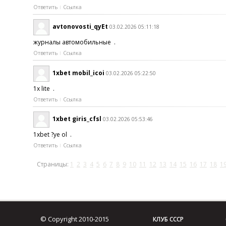
Ответить
Ссылка
avtonovosti_qyEt
03.02.2026 05:11:18
журналы автомобильные .
Ответить
Ссылка
1xbet mobil_icoi
03.02.2026 05:22:50
1x lite .
Ответить
Ссылка
1xbet giris_cfsl
03.02.2026 05:53:46
1xbet ?ye ol .
Ответить
Ссылка
Страницы:
1
2
3
4
5
6
7
8
9
10
11
12
13
14
15
16
17
18
1
© Copyright 2010-2015
КЛУБ СССР