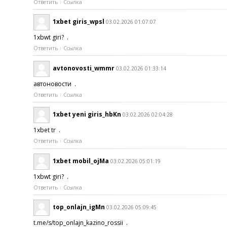
Ответить
Ссылка
1xbet giris_wpsl
03.02.2026 01:07:07
1xbwt giri? .
Ответить
Ссылка
avtonovosti_wmmr
03.02.2026 01:33:14
автоновости .
Ответить
Ссылка
1xbet yeni giris_hbKn
03.02.2026 02:04:28
1xbet tr .
Ответить
Ссылка
1xbet mobil_ojMa
03.02.2026 05:01:19
1xbwt giri? .
Ответить
Ссылка
top_onlajn_igMn
03.02.2026 05:09:45
t.me/s/top_onlajn_kazino_rossii .