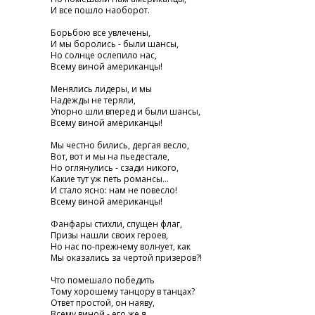
И все пошло наоборот.
Борьбою все увлечены,
И мы боролись - были шансы,
Но солнце ослепило нас,
Всему виной американцы!
Менялись лидеры, и мы
Надежды не теряли,
Упорно шли вперед и были шансы,
Всему виной американцы!
Мы честно бились, дергая весло,
Вот, вот и мы на пьедестале,
Но оглянулись - сзади никого,
Какие тут уж петь романсы...
И стало ясно: нам не повесло!
Всему виной американцы!
Фанфары стихли, спущен флаг,
Призы нашли своих героев,
Но нас по-прежнему волнует, как
Мы оказались за чертой призеров?!
Что помешало победить
Тому хорошему танцору в танцах?
Ответ простой, он наяву,
Всему виной - его же я....