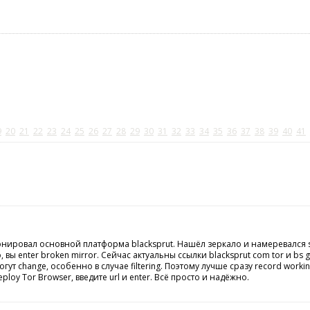
9
20
21
22
23
24
25
26
27
28
29
30
31
32
33
34
35
36
37
38
39
40
41
онировал основной платформа blacksprut. Нашёл зеркало и намеревался 
о, вы enter broken mirror. Сейчас актуальны ссылки blacksprut com tor и bs
ут change, особенно в случае filtering. Поэтому лучше сразу record working
ploy Tor Browser, введите url и enter. Всё просто и надёжно.