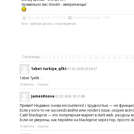
правильно вас понял - американцы!
Просмотров:
1771658
Комментариев:
7450
Теги:
гребная регата
,
стихотворение
Страницы:
1
2
3
4
5
6
7
8
9
10
11
12
13
14
15
16
17
18
1
1xbet turkiye_qfkt
01.02.2026 03:04:57
1xbet ?yelik .
Ответить
Ссылка
JamesKnova
02.02.2026 10:21:08
Привет! Недавно снова encountered с трудностью — не функци
Если у кого-то не succeeds войти или renders issue, скорее всег
Сайт blacksprut — это популярная маркет в dark web. ресурсы мог
Если не уверены, как перейти на blacksprut через тор, просто de
Ответить
Ссылка