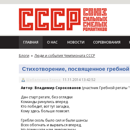
ГЛАВНАЯ
О НАС
НОВОСТИ
СОРЕВНОВАНИЯ
Блоги
»
Люди и события Чемпионата СССР
Стихотворение, посвященное гребной 
Шабалкина Елена
11.11.2014 13:42:52
Автор: Владимир Сорокованов
(участник Гребной регаты "
Дан старт регате, без оглядки
Команды ринулись вперед.
Кто победит, вот тут загадка,
Кому здесь больше повезет.
Гребли сколь было сил и были шансы
Всех обогнать и вырваться вперед,
Но помешали нам американцы,