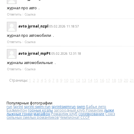
журнал про авто .
Ответить
Ссылка
avto jyrnal_nzpl
05.02.2026 11:18:57
журнал про автомобили .
Ответить
Ссылка
avto jyrnal_mpPt
05.02.2026 12:31:18
журналы автомобильные .
Ответить
Ссылка
Страницы:
1
2
3
4
5
6
7
8
9
10
11
12
13
14
15
16
17
18
19
20
21
Популярные фотографии
run
sprint
sprint-swim-run
sprintswimrun
swim
Бабье лето
Бадминтон
горные козлы
загородный клуб Романтик
лыжи
лыжные гонки
марафон
Романтик клуб
соревнование
Союз
сильных смелых романтиков
Чемпионат СССР