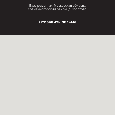
База романтик: Московская область,
Солнечногорский район, д. Лопотово
Отправить письмо