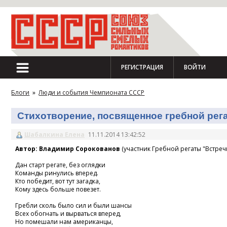
РЕГИСТРАЦИЯ
ВОЙТИ
Блоги
»
Люди и события Чемпионата СССР
Стихотворение, посвященное гребной регат
Шабалкина Елена
11.11.2014 13:42:52
Автор: Владимир Сорокованов
(участник Гребной регаты "Встречн
Дан старт регате, без оглядки
Команды ринулись вперед.
Кто победит, вот тут загадка,
Кому здесь больше повезет.
Гребли сколь было сил и были шансы
Всех обогнать и вырваться вперед,
Но помешали нам американцы,