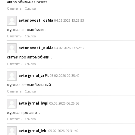
автомобильная газета .
Ответить
Ссылка
avtonovosti_ozMa
04.02.2026 13:23:53
журнал автомобили .
Ответить
Ссылка
avtonovosti_ouMa
04.02.2026 17:52:52
статьи про автомобили .
Ответить
Ссылка
avto jyrnal_zrPt
05.02.2026 02:35:40
журнал автомобильный .
Ответить
Ссылка
avto jyrnal_lwpl
05.02.2026 06:26:36
журнал про авто .
Ответить
Ссылка
avto jyrnal_lvki
05.02.2026 09:31:40