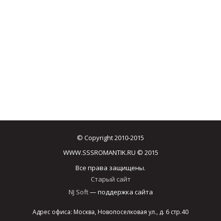
© Copyright 2010-2015
WWW.SSSROMANTIK.RU © 2015
Все права защищены.
Старый сайт
NJ Soft
— поддержка сайта
Адрес офиса: Москва, Новопоселковая ул., д. 6 стр.40