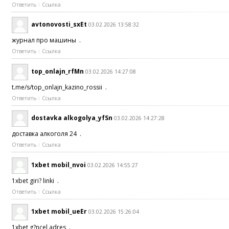
Ответить
Ссылка
avtonovosti_sxEt
03.02.2026 13:58:32
журнал про машины .
Ответить
Ссылка
top_onlajn_rfMn
03.02.2026 14:27:08
t.me/s/top_onlajn_kazino_rossii .
Ответить
Ссылка
dostavka alkogolya_yfSn
03.02.2026 14:27:28
доставка алкоголя 24 .
Ответить
Ссылка
1xbet mobil_nvoi
03.02.2026 14:55:27
1xbet giri? linki .
Ответить
Ссылка
1xbet mobil_ueEr
03.02.2026 15:26:04
1xbet g?ncel adres .