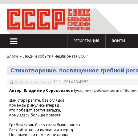
РЕГИСТРАЦИЯ
ВОЙТИ
Блоги
»
Люди и события Чемпионата СССР
Стихотворение, посвященное гребной регат
Шабалкина Елена
11.11.2014 13:42:52
Автор: Владимир Сорокованов
(участник Гребной регаты "Встречн
Дан старт регате, без оглядки
Команды ринулись вперед.
Кто победит, вот тут загадка,
Кому здесь больше повезет.
Гребли сколь было сил и были шансы
Всех обогнать и вырваться вперед,
Но помешали нам американцы,