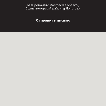
База романтик: Московская область,
Солнечногорский район, д. Лопотово
Отправить письмо