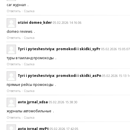
car журнал .
Ответить
Ссылка
otzivi domeo_kder
05.02.2026 14:16:06
domeo reviews .
Ответить
Ссылка
Tyri i pyteshestviya: promokodi i skidki_syPr
05.02.2026 15:05:0
туры в таиланд промокоды .
Ответить
Ссылка
Tyri i pyteshestviya: promokodi i skidki_asPn
05.02.2026 15:13:1
прямые рейсы промокоды .
Ответить
Ссылка
avto jyrnal_xdsa
05.02.2026 15:38:30
журналы автомобильные .
Ответить
Ссылка
avto jyrnal_myPt
05.02.2026 17:42:05