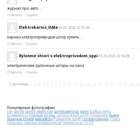
журнал про авто .
Ответить
Ссылка
Elektrokarniz_ihMa
05.02.2026 22:32:44
карниз электроприводом штор купить .
Ответить
Ссылка
Rylonnie shtori s elektroprivodom_oppi
05.02.2026 22:34:28
электрические рулонные шторы на окна .
Ответить
Ссылка
Страницы:
1
2
3
4
5
6
7
8
9
10
11
12
13
14
15
16
17
18
19
20
21
Популярные фотографии
run
sprint
sprint-swim-run
sprintswimrun
swim
Бабье лето
Бадминтон
горные козлы
загородный клуб Романтик
лыжи
лыжные гонки
марафон
Романтик клуб
соревнование
Союз
сильных смелых романтиков
Чемпионат СССР