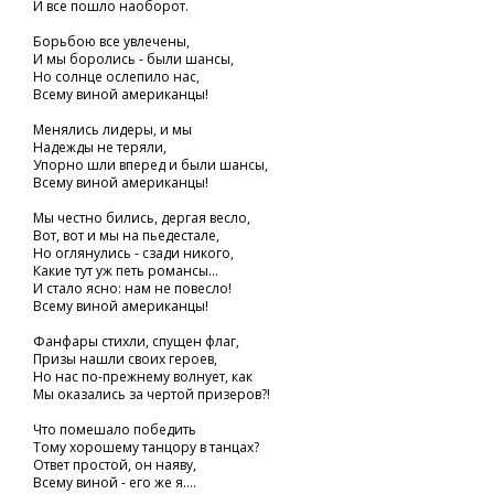
И все пошло наоборот.
Борьбою все увлечены,
И мы боролись - были шансы,
Но солнце ослепило нас,
Всему виной американцы!
Менялись лидеры, и мы
Надежды не теряли,
Упорно шли вперед и были шансы,
Всему виной американцы!
Мы честно бились, дергая весло,
Вот, вот и мы на пьедестале,
Но оглянулись - сзади никого,
Какие тут уж петь романсы...
И стало ясно: нам не повесло!
Всему виной американцы!
Фанфары стихли, спущен флаг,
Призы нашли своих героев,
Но нас по-прежнему волнует, как
Мы оказались за чертой призеров?!
Что помешало победить
Тому хорошему танцору в танцах?
Ответ простой, он наяву,
Всему виной - его же я....