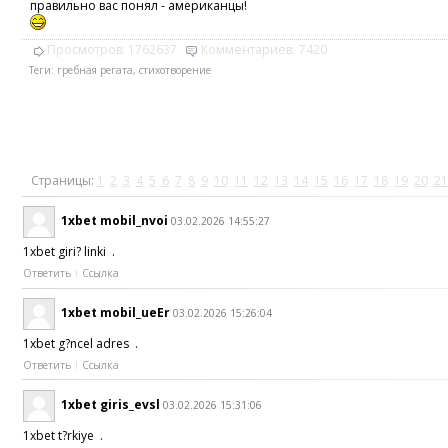
правильно вас понял - американцы!
Просмотров:
1762637
Комментариев:
7420
Теги:
гребная регата
,
стихотворение
Страницы:
1
2
3
4
5
6
7
8
9
10
11
12
13
14
15
16
17
18
19
20
21
1xbet mobil_nvoi
03.02.2026 14:55:27
1xbet giri? linki .
Ответить
Ссылка
1xbet mobil_ueEr
03.02.2026 15:26:04
1xbet g?ncel adres .
Ответить
Ссылка
1xbet giris_evsl
03.02.2026 15:31:06
1xbet t?rkiye .