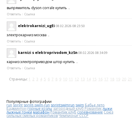
выпрямитель dyson corrale купить .
Ответить
Ссылка
elektrokarnizi_ugEi
08.02.2026 08:23:50
электрокарниз москва .
Ответить
Ссылка
karnizi s elektroprivodom_kzSn
08.02.2026 08:34:09
карниз электроприводом штор купить .
Ответить
Ссылка
Страницы:
1
2
3
4
5
6
7
8
9
10
11
12
13
14
15
16
17
18
19
20
21
Популярные фотографии
run
sprint
sprint-swim-run
sprintswimrun
swim
Бабье лето
Бадминтон
горные козлы
загородный клуб Романтик
лыжи
лыжные гонки
марафон
Романтик клуб
соревнование
Союз
сильных смелых романтиков
Чемпионат СССР