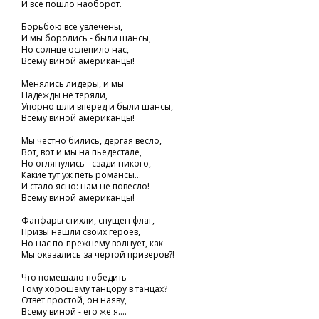
И все пошло наоборот.
Борьбою все увлечены,
И мы боролись - были шансы,
Но солнце ослепило нас,
Всему виной американцы!
Менялись лидеры, и мы
Надежды не теряли,
Упорно шли вперед и были шансы,
Всему виной американцы!
Мы честно бились, дергая весло,
Вот, вот и мы на пьедестале,
Но оглянулись - сзади никого,
Какие тут уж петь романсы...
И стало ясно: нам не повесло!
Всему виной американцы!
Фанфары стихли, спущен флаг,
Призы нашли своих героев,
Но нас по-прежнему волнует, как
Мы оказались за чертой призеров?!
Что помешало победить
Тому хорошему танцору в танцах?
Ответ простой, он наяву,
Всему виной - его же я....