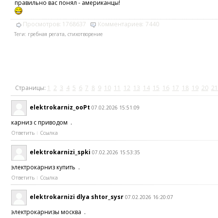
правильно вас понял - американцы!
Просмотров:
1768637
Комментариев:
7440
Теги:
гребная регата
,
стихотворение
Страницы:
1
2
3
4
5
6
7
8
9
10
11
12
13
14
15
16
17
18
19
20
21
elektrokarniz_ooPt
07.02.2026 15:51:09
карниз с приводом .
Ответить
Ссылка
elektrokarnizi_spki
07.02.2026 15:53:35
электрокарниз купить .
Ответить
Ссылка
elektrokarnizi dlya shtor_sysr
07.02.2026 16:20:07
электрокарнизы москва .