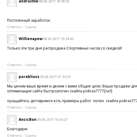
andruimw
08.06.2017 18:38:50
Постоянный заработок
Ответить
Ссылка
Willienapew
08.06.2017 19:34:43
Только эти три дня распродажа Спортивных часов со скидкой!
Ответить
Ссылка
porabliuss
09.06.2017 01:34:33
Мы ценим ваше время и делим с вами общие цели. Ваши продажи для
оптимизация сайта быстро)логин скайпа pokras7777[/url]
оращайтесь договримся есть примеры работ логин скайпа pokras77
Ответить
Ссылка
AncicBon
09.06.2017 10:54:27
Благодарю
Ответить
Ссылка