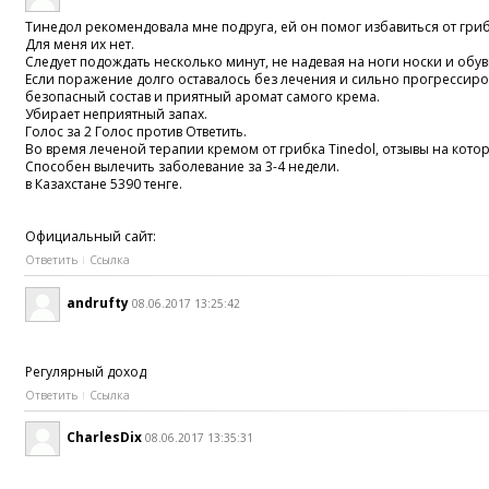
Тинедол рекомендовала мне подруга, ей он помог избавиться от гриб
Для меня их нет.
Следует подождать несколько минут, не надевая на ноги носки и обув
Если поражение долго оставалось без лечения и сильно прогрессиро
безопасный состав и приятный аромат самого крема.
Убирает неприятный запах.
Голос за 2 Голос против Ответить.
Во время леченой терапии кремом от грибка Tinedol, отзывы на кото
Способен вылечить заболевание за 3-4 недели.
в Казахстане 5390 тенге.
Официальный сайт:
Ответить
Ссылка
andrufty
08.06.2017 13:25:42
Регулярный доход
Ответить
Ссылка
CharlesDix
08.06.2017 13:35:31