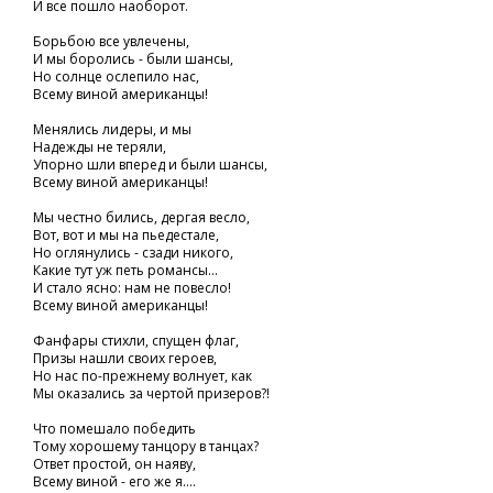
И все пошло наоборот.
Борьбою все увлечены,
И мы боролись - были шансы,
Но солнце ослепило нас,
Всему виной американцы!
Менялись лидеры, и мы
Надежды не теряли,
Упорно шли вперед и были шансы,
Всему виной американцы!
Мы честно бились, дергая весло,
Вот, вот и мы на пьедестале,
Но оглянулись - сзади никого,
Какие тут уж петь романсы...
И стало ясно: нам не повесло!
Всему виной американцы!
Фанфары стихли, спущен флаг,
Призы нашли своих героев,
Но нас по-прежнему волнует, как
Мы оказались за чертой призеров?!
Что помешало победить
Тому хорошему танцору в танцах?
Ответ простой, он наяву,
Всему виной - его же я....