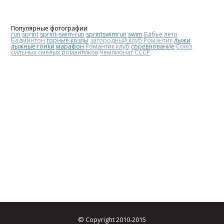
Популярные фотографии
run
sprint
sprint-swim-run
sprintswimrun
swim
Бабье лето
Бадминтон
горные козлы
загородный клуб Романтик
лыжи
лыжные гонки
марафон
Романтик клуб
соревнование
Союз
сильных смелых романтиков
Чемпионат СССР
© Copyright 2010-2015