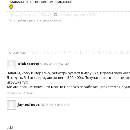
правильно вас понял - американцы!
Просмотров:
1783051
Комментариев:
7478
Теги:
гребная регата
,
стихотворение
Страницы:
1
2
3
4
5
6
7
8
9
10
11
12
13
14
15
16
17
18
19
20
21
IrinkaFussy
08.06.2017 02:45:48
Пацаны, кому интересно, регистрируемся в игрушке, играем пару часо
Я за день 3-4 акка продаю по цене 300-400р. Покупатели англечане, 
игрушка тут:
так что если не тупить, то можно неплохо заработать, пока тема не уме
Ответить
Ссылка
Jamesfoops
08.06.2017 03:01:08
LLL!