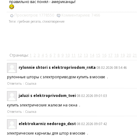
правильно вас понял - американцы!
Просмотров:
1778550
Комментариев:
7466
Теги:
гребная регата
,
стихотворение
Страницы:
1
2
3
4
5
6
7
8
9
10
11
12
13
14
15
16
17
18
19
20
21
rylonnie shtori s elektroprivodom_rnKa
08.02.2026 08:54:46
рулонные шторы с электроприводом купить в москве .
Ответить
Ссылка
jaluzi s elektroprivodom_tvei
08.02.2026 09:01:03
купить электрические жалюзи на окна .
Ответить
Ссылка
elektrokarniz nedorogo_dxst
08.02.2026 09:07:42
электрические карнизы для штор в москве .