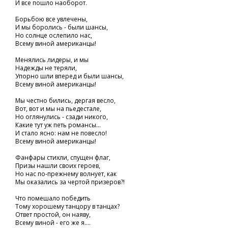
И все пошло наоборот.
Борьбою все увлечены,
И мы боролись - были шансы,
Но солнце ослепило нас,
Всему виной американцы!
Менялись лидеры, и мы
Надежды не теряли,
Упорно шли вперед и были шансы,
Всему виной американцы!
Мы честно бились, дергая весло,
Вот, вот и мы на пьедестале,
Но оглянулись - сзади никого,
Какие тут уж петь романсы...
И стало ясно: нам не повесло!
Всему виной американцы!
Фанфары стихли, спущен флаг,
Призы нашли своих героев,
Но нас по-прежнему волнует, как
Мы оказались за чертой призеров?!
Что помешало победить
Тому хорошему танцору в танцах?
Ответ простой, он наяву,
Всему виной - его же я....