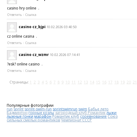
casino hry online .
Ответить
Ссылка
casino cz_bjpi
10.02.2026 03:40:50
cz online casina .
Ответить
Ссылка
casino cz_wzmr
10.02.2026 07:14:41
?esk? online casino .
Ответить
Ссылка
Страницы:
1
2
3
4
5
6
7
8
9
10
11
12
13
14
15
16
17
18
19
20
21
Популярные фотографии
run
sprint
sprint-swim-run
sprintswimrun
swim
Бабье лето
Бадминтон
горные козлы
загородный клуб Романтик
лыжи
лыжные гонки
марафон
Романтик клуб
соревнование
Союз
сильных смелых романтиков
Чемпионат СССР