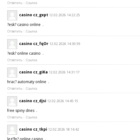
Ответить
Ссылка
casino cz_gxpt
12.02.2026 14:22:25
?esk? casino online .
Ответить
Ссылка
casino cz_fqOr
12.02.2026 14:30:59
?esk? online casino .
Ответить
Ссылка
casino cz_giKa
12.02.2026 14:31:17
hrac? automaty online .
Ответить
Ссылка
casino cz_djsi
12.02.2026 14:45:15
free spiny dnes .
Ответить
Ссылка
casino cz_tkpi
12.02.2026 18:14:42
leg?ln? online casino .