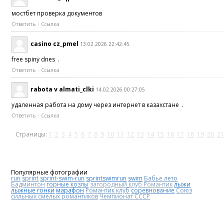
мостбет проверка документов
Ответить
Ссылка
casino cz_pmel
13.02.2026 22:42:45
free spiny dnes .
Ответить
Ссылка
rabota v almati_clki
14.02.2026 00:27:05
удаленная работа на дому через интернет в казахстане .
Ответить
Ссылка
Страницы:
1
2
3
4
5
6
7
8
9
10
11
12
13
14
15
16
17
18
19
20
21
Популярные фотографии
run
sprint
sprint-swim-run
sprintswimrun
swim
Бабье лето
Бадминтон
горные козлы
загородный клуб Романтик
лыжи
лыжные гонки
марафон
Романтик клуб
соревнование
Союз
сильных смелых романтиков
Чемпионат СССР