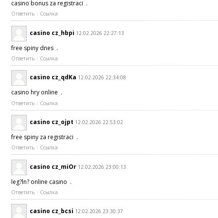
casino bonus za registraci .
Ответить
Ссылка
casino cz_hbpi
12.02.2026 22:27:13
free spiny dnes .
Ответить
Ссылка
casino cz_qdKa
12.02.2026 22:34:08
casino hry online .
Ответить
Ссылка
casino cz_ojpt
12.02.2026 22:53:02
free spiny za registraci .
Ответить
Ссылка
casino cz_miOr
12.02.2026 23:00:13
leg?ln? online casino .
Ответить
Ссылка
casino cz_bcsi
12.02.2026 23:30:37