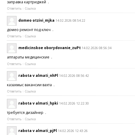
заправка картриджей .
Ответить
Ссылка
domeo otzivi_mjka
14.02.2026 08:54:22
домео ремонт под ключ .
Ответить
Ссылка
medicinskoe oborydovanie_zuPt
14.02.2026 08:56:34
аппараты медицинские .
Ответить
Ссылка
rabota v almati_nhPl
14.02.2026 08:56:42
казахмыс вакансии вахта .
Ответить
Ссылка
rabota v almati_hpki
14.02.2026 12:22:30
требуется дизайнер .
Ответить
Ссылка
rabota v almati_pjPl
14.02.2026 12:43:26