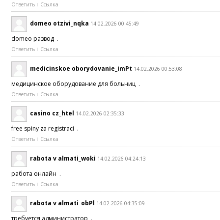
Ответить
Ссылка
domeo otzivi_nqka
14.02.2026 00:45:49
domeo развод .
Ответить
Ссылка
medicinskoe oborydovanie_imPt
14.02.2026 00:53:08
медицинское оборудование для больниц .
Ответить
Ссылка
casino cz_htel
14.02.2026 02:35:33
free spiny za registraci .
Ответить
Ссылка
rabota v almati_woki
14.02.2026 04:24:13
работа онлайн .
Ответить
Ссылка
rabota v almati_obPl
14.02.2026 04:35:09
требуется администратор .