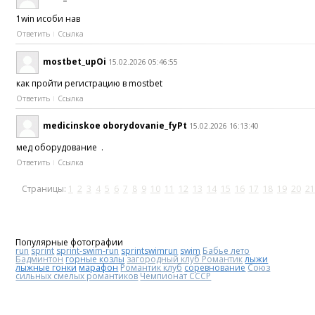
1win ҳисоби нав
Ответить
Ссылка
mostbet_upOi
15.02.2026 05:46:55
как пройти регистрацию в mostbet
Ответить
Ссылка
medicinskoe oborydovanie_fyPt
15.02.2026 16:13:40
мед оборудование .
Ответить
Ссылка
Страницы:
1
2
3
4
5
6
7
8
9
10
11
12
13
14
15
16
17
18
19
20
21
Популярные фотографии
run
sprint
sprint-swim-run
sprintswimrun
swim
Бабье лето
Бадминтон
горные козлы
загородный клуб Романтик
лыжи
лыжные гонки
марафон
Романтик клуб
соревнование
Союз
сильных смелых романтиков
Чемпионат СССР