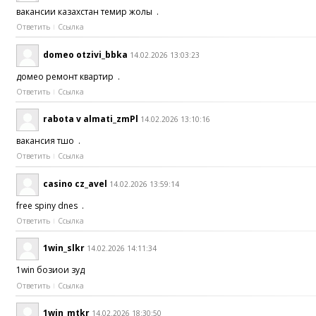
вакансии казахстан темир жолы .
Ответить
Ссылка
domeo otzivi_bbka
14.02.2026 13:03:23
домео ремонт квартир .
Ответить
Ссылка
rabota v almati_zmPl
14.02.2026 13:10:16
вакансия тшо .
Ответить
Ссылка
casino cz_avel
14.02.2026 13:59:14
free spiny dnes .
Ответить
Ссылка
1win_slkr
14.02.2026 14:11:34
1win бозиҳои зуд
Ответить
Ссылка
1win_mtkr
14.02.2026 18:30:50