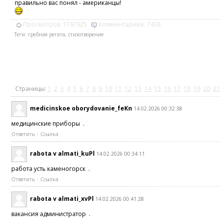
правильно вас понял - американцы!
Просмотров:
1767925
Комментариев:
7438
Теги:
гребная регата
,
стихотворение
Страницы:
1
2
3
4
5
6
7
8
9
10
11
12
13
14
15
16
17
18
19
20
21
medicinskoe oborydovanie_feKn
14.02.2026 00:32:38
медицинские приборы .
Ответить
Ссылка
rabota v almati_kuPl
14.02.2026 00:34:11
работа усть каменогорск .
Ответить
Ссылка
rabota v almati_xvPl
14.02.2026 00:41:28
вакансия администратор .