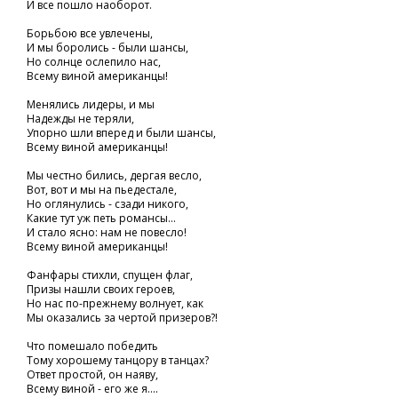
И все пошло наоборот.
Борьбою все увлечены,
И мы боролись - были шансы,
Но солнце ослепило нас,
Всему виной американцы!
Менялись лидеры, и мы
Надежды не теряли,
Упорно шли вперед и были шансы,
Всему виной американцы!
Мы честно бились, дергая весло,
Вот, вот и мы на пьедестале,
Но оглянулись - сзади никого,
Какие тут уж петь романсы...
И стало ясно: нам не повесло!
Всему виной американцы!
Фанфары стихли, спущен флаг,
Призы нашли своих героев,
Но нас по-прежнему волнует, как
Мы оказались за чертой призеров?!
Что помешало победить
Тому хорошему танцору в танцах?
Ответ простой, он наяву,
Всему виной - его же я....