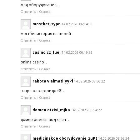
мед оборудование .
Ответить
Ссылка
mostbet_sypn
14.02.2026 06:14:38
мостбет история платежей
Ответить
Ссылка
casino cz_fuel
14.02.2026 06:19:36
online casino .
Ответить
Ссылка
rabota v almati_yyPl
14.02.2026 08:36:22
заправка картриджей .
Ответить
Ссылка
domeo otzivi_mjka
14.02.2026 08:54:22
домео ремонт под ключ .
Ответить
Ссылка
medicinskoe oborydovanie_zuPt
14.02.2026 08:56:34