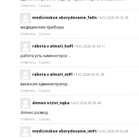
Ответить
Ссылка
medicinskoe oborydovanie_feKn
14.02.2026 00:32:38
медицинские приборы .
Ответить
Ссылка
rabota v almati_kuPl
14.02.2026 00:34:11
работа усть каменогорск .
Ответить
Ссылка
rabota v almati_xvPl
14.02.2026 00:41:28
вакансия администратор .
Ответить
Ссылка
domeo otzivi_nqka
14.02.2026 00:45:49
domeo развод .
Ответить
Ссылка
medicinskoe oborydovanie_imPt
14.02.2026 00:53:08