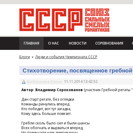
ГЛАВНАЯ
О НАС
НОВОСТИ
СОРЕВНОВАНИЯ
Блоги
»
Люди и события Чемпионата СССР
Стихотворение, посвященное гребной 
Шабалкина Елена
11.11.2014 13:42:52
Автор: Владимир Сорокованов
(участник Гребной регаты "
Дан старт регате, без оглядки
Команды ринулись вперед.
Кто победит, вот тут загадка,
Кому здесь больше повезет.
Гребли сколь было сил и были шансы
Всех обогнать и вырваться вперед,
Но помешали нам американцы,