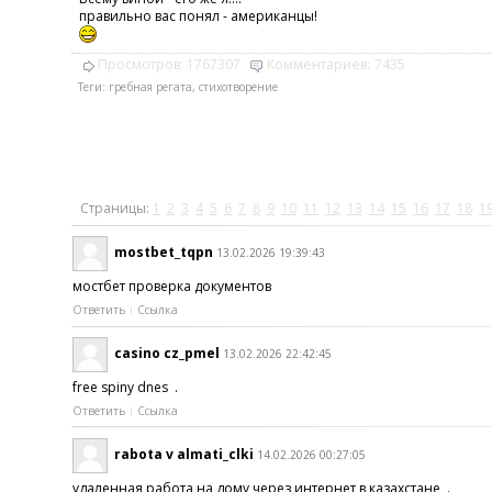
правильно вас понял - американцы!
Просмотров:
1767307
Комментариев:
7435
Теги:
гребная регата
,
стихотворение
Страницы:
1
2
3
4
5
6
7
8
9
10
11
12
13
14
15
16
17
18
1
mostbet_tqpn
13.02.2026 19:39:43
мостбет проверка документов
Ответить
Ссылка
casino cz_pmel
13.02.2026 22:42:45
free spiny dnes .
Ответить
Ссылка
rabota v almati_clki
14.02.2026 00:27:05
удаленная работа на дому через интернет в казахстане .