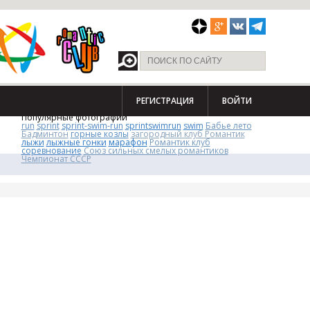
РЕГИСТРАЦИЯ
ВОЙТИ
Популярные фотографии
run
sprint
sprint-swim-run
sprintswimrun
swim
Бабье лето
Бадминтон
горные козлы
загородный клуб Романтик
лыжи
лыжные гонки
марафон
Романтик клуб
соревнование
Союз сильных смелых романтиков
Чемпионат СССР