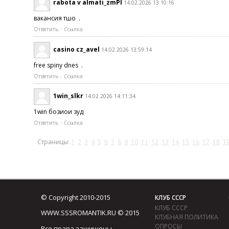
rabota v almati_zmPl
14.02.2026 13:10:16
вакансия тшо .
Ответить
Ссылка
casino cz_avel
14.02.2026 13:59:14
free spiny dnes .
Ответить
Ссылка
1win_slkr
14.02.2026 14:11:34
1win бозиҳои зуд
Ответить
Ссылка
Страницы:
1
2
3
4
5
6
7
8
9
10
11
12
13
14
15
16
17
18
1
© Copyright 2010-2015
КЛУБ СССР
КЛУБ СССР
WWW.SSSROMANTIK.RU © 2015
КЛУБНАЯ ПОЛИТИКА
ОПРОСЫ
Все права защищены.