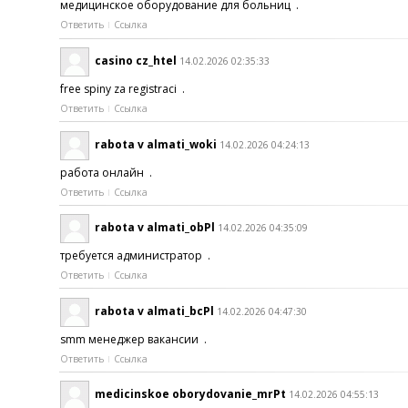
медицинское оборудование для больниц .
Ответить
Ссылка
casino cz_htel
14.02.2026 02:35:33
free spiny za registraci .
Ответить
Ссылка
rabota v almati_woki
14.02.2026 04:24:13
работа онлайн .
Ответить
Ссылка
rabota v almati_obPl
14.02.2026 04:35:09
требуется администратор .
Ответить
Ссылка
rabota v almati_bcPl
14.02.2026 04:47:30
smm менеджер вакансии .
Ответить
Ссылка
medicinskoe oborydovanie_mrPt
14.02.2026 04:55:13