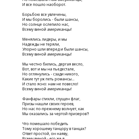
И все пошло наоборот.
Борьбою все увлечены,
И мы боролись - были шансы,
Но солнце ослепило нас,
Всему виной американцы!
Менялись лидеры, и мы
Надежды не теряли,
Упорно шли вперед и были шансы,
Всему виной американцы!
Мы честно бились, дергая весло,
Вот, вот и мы на пьедестале,
Но оглянулись - сзади никого,
Какие тут уж петь романсы...
И стало ясно: нам не повесло!
Всему виной американцы!
Фанфары стихли, спущен флаг,
Призы нашли своих героев,
Но нас по-прежнему волнует, как
Мы оказались за чертой призеров?!
Что помешало победить
Тому хорошему танцору в танцах?
Ответ простой, он наяву,
Всему виной - его же я....