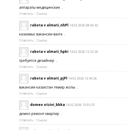
аппараты медицинские .
Ответить
Ссылка
rabota v almati_nhPl
14.02.2026 08:56:42
казахмыс вакансии вахта .
Ответить
Ссылка
rabota v almati_hpki
14.02.2026 12:22:30
требуется дизайнер .
Ответить
Ссылка
rabota v almati_pjPl
14.02.2026 12:43:26
вакансии казахстан темир жолы .
Ответить
Ссылка
domeo otzivi_bbka
14.02.2026 13:03:23
домео ремонт квартир .
Ответить
Ссылка