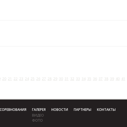
9
20
21
22
23
24
25
26
27
28
29
30
31
32
33
34
35
36
37
38
39
40
41
СОРЕВНОВАНИЯ
ГАЛЕРЕЯ
НОВОСТИ
ПАРТНЕРЫ
КОНТАКТЫ
ВИДЕО
ФОТО