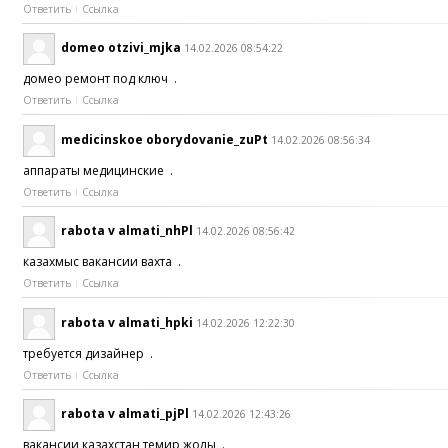
Ответить
Ссылка
domeo otzivi_mjka
14.02.2026 08:54:22
домео ремонт под ключ .
Ответить
Ссылка
medicinskoe oborydovanie_zuPt
14.02.2026 08:56:34
аппараты медицинские .
Ответить
Ссылка
rabota v almati_nhPl
14.02.2026 08:56:42
казахмыс вакансии вахта .
Ответить
Ссылка
rabota v almati_hpki
14.02.2026 12:22:30
требуется дизайнер .
Ответить
Ссылка
rabota v almati_pjPl
14.02.2026 12:43:26
вакансии казахстан темир жолы .