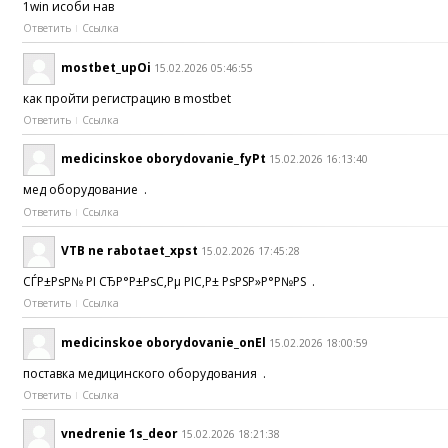
1win ҳисоби нав
Ответить
Ссылка
mostbet_upOi
15.02.2026 05:46:55
как пройти регистрацию в mostbet
Ответить
Ссылка
medicinskoe oborydovanie_fyPt
15.02.2026 16:13:40
мед оборудование .
Ответить
Ссылка
VTB ne rabotaet_xpst
15.02.2026 17:45:28
СЃР±РѕР№ РІ СЂР°Р±РѕС‚Рµ РІС‚Р± РѕРЅР»Р°Р№РЅ .
Ответить
Ссылка
medicinskoe oborydovanie_onEl
15.02.2026 18:00:59
поставка медицинского оборудования .
Ответить
Ссылка
vnedrenie 1s_deor
15.02.2026 18:21:38