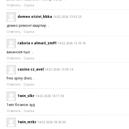
Ответить
Ссылка
domeo otzivi_bbka
14.02.2026 13:03:23
домео ремонт квартир .
Ответить
Ссылка
rabota v almati_zmPl
14.02.2026 13:10:16
вакансия тшо .
Ответить
Ссылка
casino cz_avel
14.02.2026 13:59:14
free spiny dnes .
Ответить
Ссылка
1win_slkr
14.02.2026 14:11:34
1win бозиҳои зуд
Ответить
Ссылка
1win_mtkr
14.02.2026 18:30:50