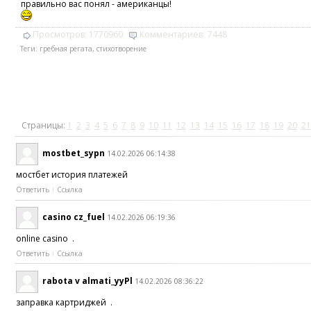
правильно вас понял - американцы!
Просмотров:
1770960
Комментариев:
7448
Теги:
гребная регата
,
стихотворение
Страницы:
1
2
3
4
5
6
7
8
9
10
11
12
13
14
15
16
17
18
19
20
21
mostbet_sypn
14.02.2026 06:14:38
мостбет история платежей
Ответить
Ссылка
casino cz_fuel
14.02.2026 06:19:36
online casino .
Ответить
Ссылка
rabota v almati_yyPl
14.02.2026 08:36:22
заправка картриджей .