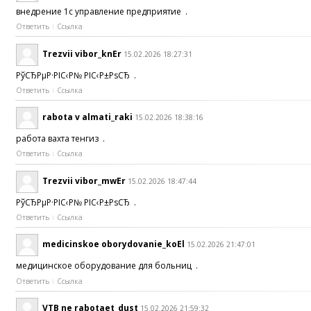
внедрение 1с управление предприятие .
Ответить
Ссылка
Trezvii vibor_knEr
15.02.2026 18:27:31
РўСЂРµР·РІС‹Р№ РІС‹Р±РѕСЂ .
Ответить
Ссылка
rabota v almati_raki
15.02.2026 18:38:16
работа вахта тенгиз .
Ответить
Ссылка
Trezvii vibor_mwEr
15.02.2026 18:47:44
РўСЂРµР·РІС‹Р№ РІС‹Р±РѕСЂ .
Ответить
Ссылка
medicinskoe oborydovanie_koEl
15.02.2026 21:47:01
медицинское оборудование для больниц .
Ответить
Ссылка
VTB ne rabotaet_dust
15.02.2026 21:59:32