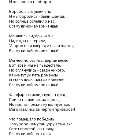
И все пошло наоборот.
Борьбою все увлечены,
И мы боролись - были шансы,
Но солнце ослепило нас,
Всему виной американцы!
Менялись лидеры, и мы
Надежды не теряли,
Упорно шли вперед и были шансы,
Всему виной американцы!
Мы честно бились, дергая весло,
Вот, вот и мы на пьедестале,
Но оглянулись - сзади никого,
Какие тут уж петь романсы...
И стало ясно: нам не повесло!
Всему виной американцы!
Фанфары стихли, спущен флаг,
Призы нашли своих героев,
Но нас по-прежнему волнует, как
Мы оказались за чертой призеров?!
Что помешало победить
Тому хорошему танцору в танцах?
Ответ простой, он наяву,
Всему виной - его же я....