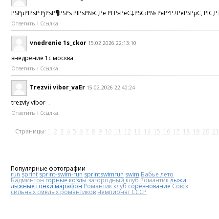
РЅРµРІРѕР·РјРѕР¶РЅРѕ РІРѕР№С‚Рё РІ Р»РёС‡РЅС‹Р№ РєР°Р±РёРЅРµС‚ РІС‚Р
Ответить
Ссылка
vnedrenie 1s_ckor
15.02.2026 22:13:10
внедрение 1с москва .
Ответить
Ссылка
Trezvii vibor_vaEr
15.02.2026 22:40:24
trezviy vibor .
Ответить
Ссылка
Страницы:
1
2
3
4
5
6
7
8
9
10
11
12
13
14
15
16
17
18
19
20
21
Популярные фотографии
run
sprint
sprint-swim-run
sprintswimrun
swim
Бабье лето
Бадминтон
горные козлы
загородный клуб Романтик
лыжи
лыжные гонки
марафон
Романтик клуб
соревнование
Союз
сильных смелых романтиков
Чемпионат СССР