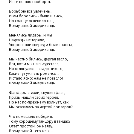
И все пошло наоборот.
Борьбою все увлечены,
И мы боролись - были шансы,
Но солнце ослепило нас,
Всему виной американцы!
Менялись лидеры, и мы
Надежды не теряли,
Упорно шли вперед и были шансы,
Всему виной американцы!
Мы честно бились, дергая весло,
Вот, вот и мы на пьедестале,
Но оглянулись - сзади никого,
Какие тут уж петь романсы...
И стало ясно: нам не повесло!
Всему виной американцы!
Фанфары стихли, спущен флаг,
Призы нашли своих героев,
Но нас по-прежнему волнует, как
Мы оказались за чертой призеров?!
Что помешало победить
Тому хорошему танцору в танцах?
Ответ простой, он наяву,
Всему виной - его же я....