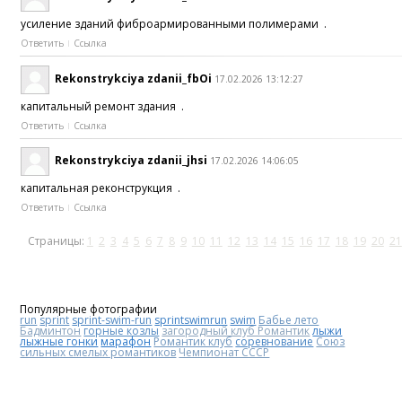
усиление зданий фиброармированными полимерами .
Ответить
Ссылка
Rekonstrykciya zdanii_fbOi
17.02.2026 13:12:27
капитальный ремонт здания .
Ответить
Ссылка
Rekonstrykciya zdanii_jhsi
17.02.2026 14:06:05
капитальная реконструкция .
Ответить
Ссылка
Страницы:
1
2
3
4
5
6
7
8
9
10
11
12
13
14
15
16
17
18
19
20
21
Популярные фотографии
run
sprint
sprint-swim-run
sprintswimrun
swim
Бабье лето
Бадминтон
горные козлы
загородный клуб Романтик
лыжи
лыжные гонки
марафон
Романтик клуб
соревнование
Союз
сильных смелых романтиков
Чемпионат СССР