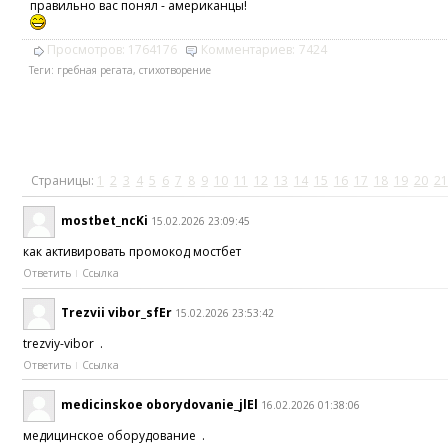
правильно вас понял - американцы!
Просмотров:
1764176
Комментариев:
7424
Теги:
гребная регата
,
стихотворение
Страницы:
1
2
3
4
5
6
7
8
9
10
11
12
13
14
15
16
17
18
19
20
21
mostbet_ncKi
15.02.2026 23:09:45
как активировать промокод мостбет
Ответить
Ссылка
Trezvii vibor_sfEr
15.02.2026 23:53:42
trezviy-vibor .
Ответить
Ссылка
medicinskoe oborydovanie_jlEl
16.02.2026 01:38:06
медицинское оборудование .