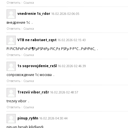
Ответить
Ссылка
vnedrenie 1s_rdor
16.02.2026 02:06:05
внедрение 1с .
Ответить
Ссылка
VTB ne rabotaet_cqst
16.02.2026 02:15:43
РІ РїСЂРёР»РѕР¶РµРЅРёРµ РІС‚Р± РЅРµ Р·Р°С…РѕРґРёС‚ .
Ответить
Ссылка
1s soprovojdenie_rxSl
16.02.2026 02:46:39
сопровождение 1с москва .
Ответить
Ссылка
Trezvii vibor_rsEr
16.02.2026 02:48:57
trezviy vibor .
Ответить
Ссылка
pinup_ryMn
16.02.2026 04:30:44
pin-up hesab kilidləndi