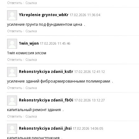
Ответить
Ссылка
Ykreplenie gryntov_wbKr
17.02.2026 11:36:04
усиление грунта под фундаментом цена .
Ответить
Ссылка
1win_wjon
17.02.2026 11:45:46
1win комиссия элсом
Ответить
Ссылка
Rekonstrykciya zdanii_ksEr
17.02.2026 12:41:12
усиление зданий фиброармированными полимерами .
Ответить
Ссылка
Rekonstrykciya zdanii_fbOi
17.02.2026 13:12:27
капитальный ремонт здания .
Ответить
Ссылка
Rekonstrykciya zdanii_jhsi
17.02.2026 14:06:05
капитальная реконструкция .