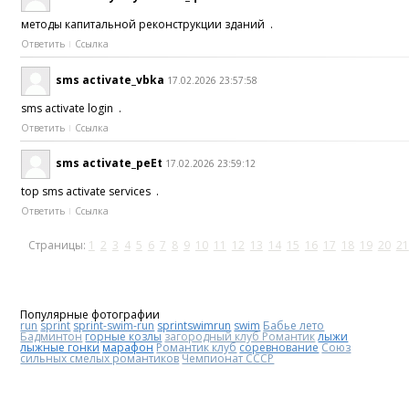
методы капитальной реконструкции зданий .
Ответить
Ссылка
sms activate_vbka
17.02.2026 23:57:58
sms activate login .
Ответить
Ссылка
sms activate_peEt
17.02.2026 23:59:12
top sms activate services .
Ответить
Ссылка
Страницы:
1
2
3
4
5
6
7
8
9
10
11
12
13
14
15
16
17
18
19
20
21
Популярные фотографии
run
sprint
sprint-swim-run
sprintswimrun
swim
Бабье лето
Бадминтон
горные козлы
загородный клуб Романтик
лыжи
лыжные гонки
марафон
Романтик клуб
соревнование
Союз
сильных смелых романтиков
Чемпионат СССР