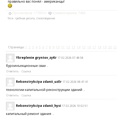
правильно вас понял - американцы!
Просмотров:
1778550
Комментариев:
7466
Теги:
гребная регата
,
стихотворение
Страницы:
1
2
3
4
5
6
7
8
9
10
11
12
13
14
15
16
17
18
19
20
21
Ykreplenie gryntov_zyKr
17.02.2026 07:48:58
буроинъекционные сваи .
Ответить
Ссылка
Rekonstrykciya zdanii_uzEr
17.02.2026 08:47:41
технологии капитальной реконструкции зданий .
Ответить
Ссылка
Rekonstrykciya zdanii_hysi
17.02.2026 10:02:51
капитальный ремонт здания .