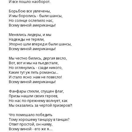
И все пошло наоборот.
Борьбою все увлечены,
И мы боролись - были шансы,
Но солнце ослепило нас,
Всему виной американцы!
Менялись лидеры, и мы
Надежды не теряли,
Упорно шли вперед и были шансы,
Всему виной американцы!
Мы честно бились, дергая весло,
Вот, вот и мы на пьедестале,
Но оглянулись - сзади никого,
Какие тут уж петь романсы...
И стало ясно: нам не повесло!
Всему виной американцы!
Фанфары стихли, спущен флаг,
Призы нашли своих героев,
Но нас по-прежнему волнует, как
Мы оказались за чертой призеров?!
Что помешало победить
Тому хорошему танцору в танцах?
Ответ простой, он наяву,
Всему виной - его же я....