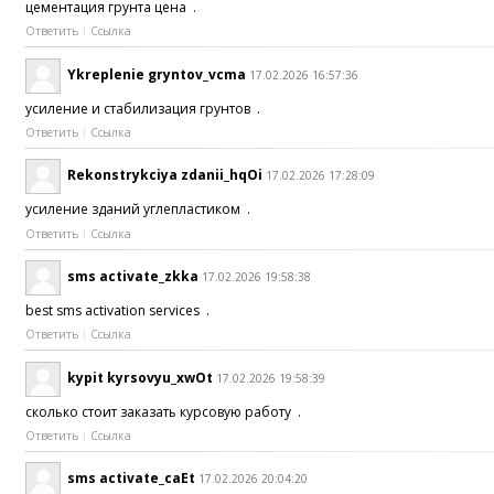
цементация грунта цена .
Ответить
Ссылка
Ykreplenie gryntov_vcma
17.02.2026 16:57:36
усиление и стабилизация грунтов .
Ответить
Ссылка
Rekonstrykciya zdanii_hqOi
17.02.2026 17:28:09
усиление зданий углепластиком .
Ответить
Ссылка
sms activate_zkka
17.02.2026 19:58:38
best sms activation services .
Ответить
Ссылка
kypit kyrsovyu_xwOt
17.02.2026 19:58:39
сколько стоит заказать курсовую работу .
Ответить
Ссылка
sms activate_caEt
17.02.2026 20:04:20