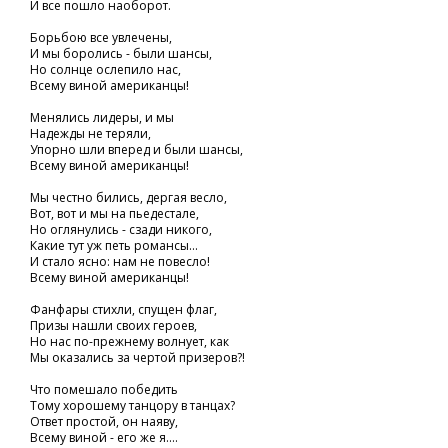
И все пошло наоборот.
Борьбою все увлечены,
И мы боролись - были шансы,
Но солнце ослепило нас,
Всему виной американцы!
Менялись лидеры, и мы
Надежды не теряли,
Упорно шли вперед и были шансы,
Всему виной американцы!
Мы честно бились, дергая весло,
Вот, вот и мы на пьедестале,
Но оглянулись - сзади никого,
Какие тут уж петь романсы...
И стало ясно: нам не повесло!
Всему виной американцы!
Фанфары стихли, спущен флаг,
Призы нашли своих героев,
Но нас по-прежнему волнует, как
Мы оказались за чертой призеров?!
Что помешало победить
Тому хорошему танцору в танцах?
Ответ простой, он наяву,
Всему виной - его же я....