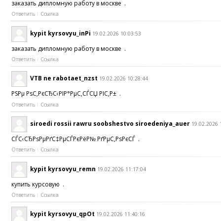
заказать дипломную работу в москве .
Ответить
Ссылка
kypit kyrsovyu_inPi
19.02.2026 10:03:53
заказать дипломную работу в москве .
Ответить
Ссылка
VTB ne rabotaet_nzst
19.02.2026 10:28:44
РЅРµ РѕС‚РєСЂС‹РІР°РµС‚СЃСЏ РІС‚Р± .
Ответить
Ссылка
siroedi rossii rawru soobshestvo siroedeniya_auer
19.02.2026 
СЃС‹СЂРѕРµРґС‡РµСЃРєРёР№ РґРµС‚РѕРєСЃ .
Ответить
Ссылка
kypit kyrsovyu_remn
19.02.2026 11:17:04
купить курсовую .
Ответить
Ссылка
kypit kyrsovyu_qpOt
19.02.2026 11:40:16