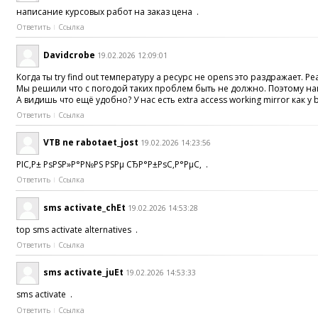
написание курсовых работ на заказ цена .
Ответить
Ссылка
Davidcrobe
19.02.2026 12:09:01
Когда ты try find out температуру а ресурс не opens это раздражает. Ре
Мы решили что с погодой таких проблем быть не должно. Поэтому наш
А видишь что ещё удобно? У нас есть extra access working mirror как 
Ответить
Ссылка
VTB ne rabotaet_jost
19.02.2026 14:23:56
РІС‚Р± РѕРЅР»Р°Р№РЅ РЅРµ СЂР°Р±РѕС‚Р°РµС‚ .
Ответить
Ссылка
sms activate_chEt
19.02.2026 14:53:28
top sms activate alternatives .
Ответить
Ссылка
sms activate_juEt
19.02.2026 14:53:33
sms activate .
Ответить
Ссылка