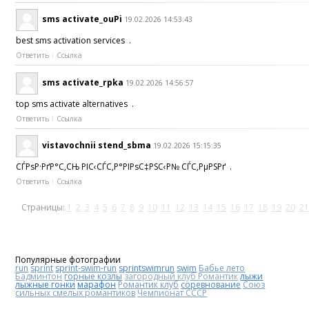
sms activate_ouPi
19.02.2026 14:53:43
best sms activation services .
Ответить
Ссылка
sms activate_rpka
19.02.2026 14:56:57
top sms activate alternatives .
Ответить
Ссылка
vistavochnii stend_sbma
19.02.2026 15:15:35
СЃРѕР·РґР°С‚СЊ РІС‹СЃС‚Р°РІРѕС‡РЅС‹Р№ СЃС‚РµРЅРґ .
Ответить
Ссылка
Страницы:
1
2
3
4
5
6
7
8
9
10
11
12
13
14
15
16
17
18
19
20
21
Популярные фотографии
run
sprint
sprint-swim-run
sprintswimrun
swim
Бабье лето
Бадминтон
горные козлы
загородный клуб Романтик
лыжи
лыжные гонки
марафон
Романтик клуб
соревнование
Союз
сильных смелых романтиков
Чемпионат СССР