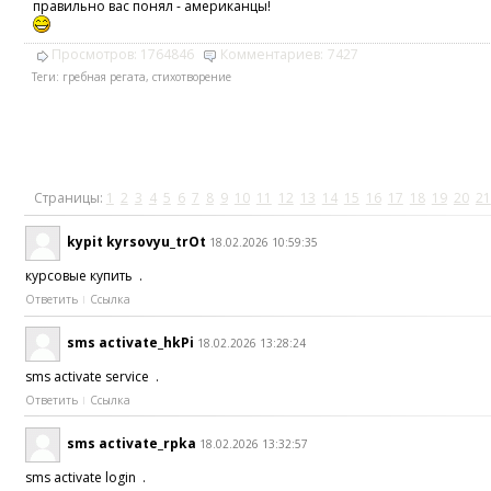
правильно вас понял - американцы!
Просмотров:
1764846
Комментариев:
7427
Теги:
гребная регата
,
стихотворение
Страницы:
1
2
3
4
5
6
7
8
9
10
11
12
13
14
15
16
17
18
19
20
21
kypit kyrsovyu_trOt
18.02.2026 10:59:35
курсовые купить .
Ответить
Ссылка
sms activate_hkPi
18.02.2026 13:28:24
sms activate service .
Ответить
Ссылка
sms activate_rpka
18.02.2026 13:32:57
sms activate login .