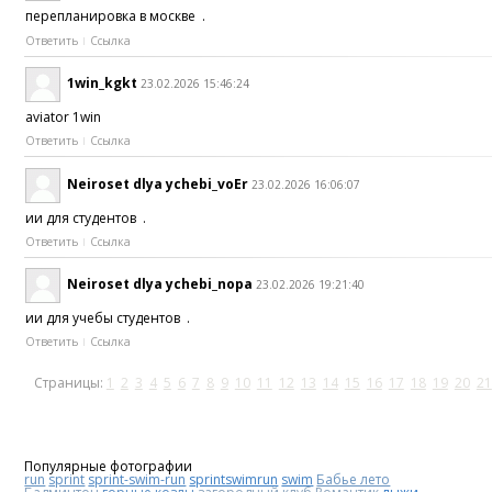
перепланировка в москве .
Ответить
Ссылка
1win_kgkt
23.02.2026 15:46:24
aviator 1win
Ответить
Ссылка
Neiroset dlya ychebi_voEr
23.02.2026 16:06:07
ии для студентов .
Ответить
Ссылка
Neiroset dlya ychebi_nopa
23.02.2026 19:21:40
ии для учебы студентов .
Ответить
Ссылка
Страницы:
1
2
3
4
5
6
7
8
9
10
11
12
13
14
15
16
17
18
19
20
21
Популярные фотографии
run
sprint
sprint-swim-run
sprintswimrun
swim
Бабье лето