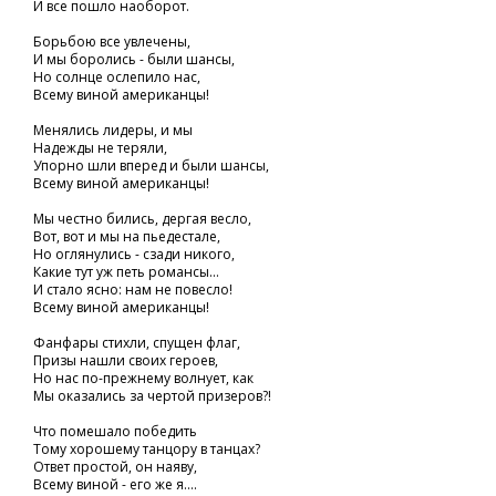
И все пошло наоборот.
Борьбою все увлечены,
И мы боролись - были шансы,
Но солнце ослепило нас,
Всему виной американцы!
Менялись лидеры, и мы
Надежды не теряли,
Упорно шли вперед и были шансы,
Всему виной американцы!
Мы честно бились, дергая весло,
Вот, вот и мы на пьедестале,
Но оглянулись - сзади никого,
Какие тут уж петь романсы...
И стало ясно: нам не повесло!
Всему виной американцы!
Фанфары стихли, спущен флаг,
Призы нашли своих героев,
Но нас по-прежнему волнует, как
Мы оказались за чертой призеров?!
Что помешало победить
Тому хорошему танцору в танцах?
Ответ простой, он наяву,
Всему виной - его же я....