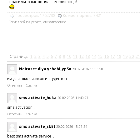
правильно вас понял - американцы!
Просмотров:
1762738
Комментариев:
7421
Теги:
гребная регата
,
стихотворение
Страницы:
1
2
3
4
5
6
7
8
9
10
11
12
13
14
15
16
17
18
19
20
21
Neiroset dlya ychebi_ypSn
20.02.2026 11:33:58
ии для школьников и студентов .
Ответить
Ссылка
sms activate_huka
20.02.2026 11:40:27
sms activation .
Ответить
Ссылка
sms activate_skEt
20.02.2026 15:07:24
best sms activate service .