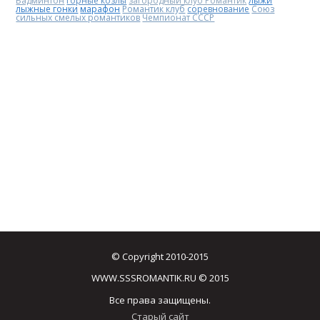
Бадминтон
горные козлы
загородный клуб Романтик
лыжи
лыжные гонки
марафон
Романтик клуб
соревнование
Союз
сильных смелых романтиков
Чемпионат СССР
© Copyright 2010-2015
WWW.SSSROMANTIK.RU © 2015
Все права защищены.
Старый сайт