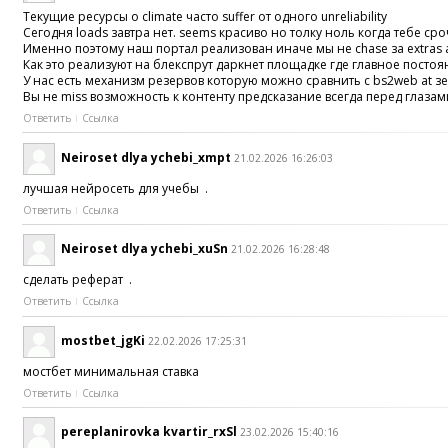
Текущие ресурсы о climate часто suffer от одного unreliability
Сегодня loads завтра нет. seems красиво но толку ноль когда тебе с
Именно поэтому наш портал реализован иначе мы не chase за extras а f
Как это реализуют на блекспрут даркнет площадке где главное постоя
У нас есть механизм резервов которую можно сравнить с bs2web at зер
Вы не miss возможность к контенту предсказание всегда перед глазам
Ответить
Ссылка
Neiroset dlya ychebi_xmpt
21.02.2026 16:26:03
лучшая нейросеть для учебы .
Ответить
Ссылка
Neiroset dlya ychebi_xuSn
21.02.2026 16:28:48
сделать реферат .
Ответить
Ссылка
mostbet_jgKi
22.02.2026 17:25:31
мостбет минимальная ставка
Ответить
Ссылка
pereplanirovka kvartir_rxSl
23.02.2026 15:40:16