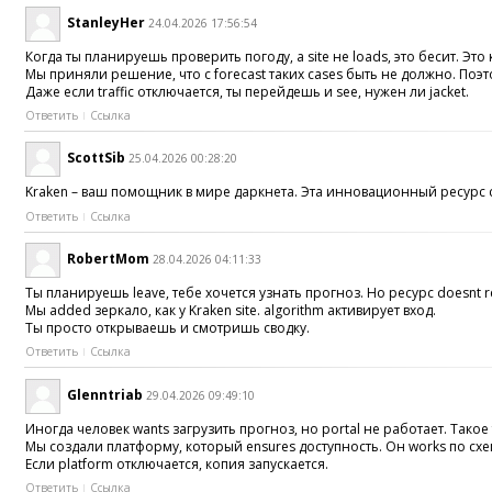
StanleyHer
24.04.2026 17:56:54
Когда ты планируешь проверить погоду, а site не loads, это бесит. Это 
Мы приняли решение, что с forecast таких cases быть не должно. Поэто
Даже если traffic отключается, ты перейдешь и see, нужен ли jacket.
Ответить
Ссылка
ScottSib
25.04.2026 00:28:20
Kraken – ваш помощник в мире даркнета. Эта инновационный ресурс со
Ответить
Ссылка
RobertMom
28.04.2026 04:11:33
Ты планируешь leave, тебе хочется узнать прогноз. Но ресурс doesnt 
Мы added зеркало, как у Kraken site. algorithm активирует вход.
Ты просто открываешь и смотришь сводку.
Ответить
Ссылка
Glenntriab
29.04.2026 09:49:10
Иногда человек wants загрузить прогноз, но portal не работает. Такое 
Мы создали платформу, который ensures доступность. Он works по схе
Если platform отключается, копия запускается.
Ответить
Ссылка