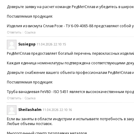
Доверьте заявку на расчет команде РедМетСплав и убедитесь в широ
Поставляемая продукция:
Изделия из висмута Сплав Розе - ТУ 6-09-4065-88 представляют собо
Ответить
Ссылка
Susiegop
11.04.2026 22:10:15
РедМетСплав предоставляет богатый перечень первоклассных изделий
Каждая единица номенклатуры подтверждена соответствующими доку
Доверьте снабжение вашего объекта профессионалам РедМетСплав и 
Поставляемая продукция:
Труба ванадиевая FeV80 - ISO 5451 является высококачественным про
Ответить
Ссылка
Sheilashalm
11.04.2026 22:10:16
Если вы заняты в области индустрии и испытываете потребность в за
Любые объемы поставок.
Многогранный спектр тугоплавких металлов.