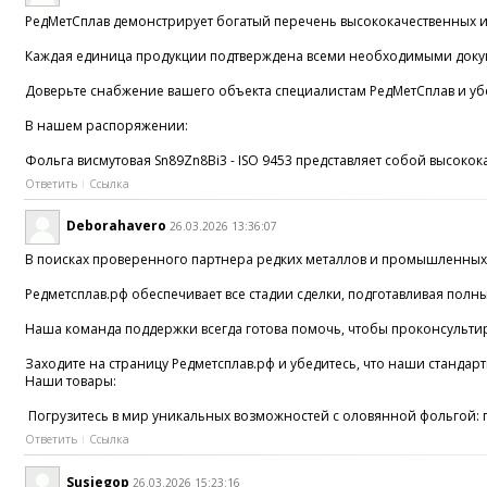
РедМетСплав демонстрирует богатый перечень высококачественных из
Каждая единица продукции подтверждена всеми необходимыми докум
Доверьте снабжение вашего объекта специалистам РедМетСплав и уб
В нашем распоряжении:
Фольга висмутовая Sn89Zn8Bi3 - ISO 9453 представляет собой высоко
Ответить
Ссылка
Deborahavero
26.03.2026 13:36:07
В поисках проверенного партнера редких металлов и промышленных
Редметсплав.рф обеспечивает все стадии сделки, подготавливая по
Наша команда поддержки всегда готова помочь, чтобы проконсультир
Заходите на страницу Редметсплав.рф и убедитесь, что наши станда
Наши товары:
Погрузитесь в мир уникальных возможностей с оловянной фольгой: 
Ответить
Ссылка
Susiegop
26.03.2026 15:23:16