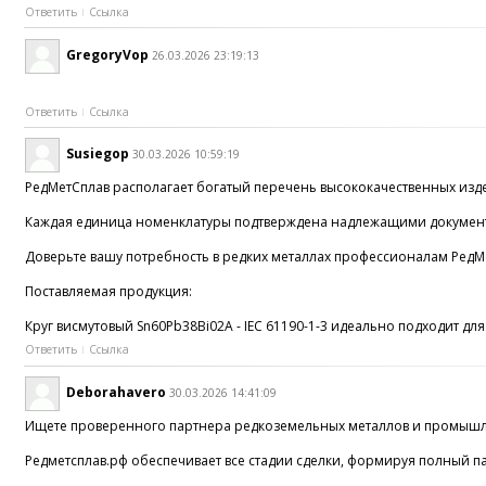
Ответить
Ссылка
GregoryVop
26.03.2026 23:19:13
Ответить
Ссылка
Susiegop
30.03.2026 10:59:19
РедМетСплав располагает богатый перечень высококачественных изд
Каждая единица номенклатуры подтверждена надлежащими документа
Доверьте вашу потребность в редких металлах профессионалам РедМе
Поставляемая продукция:
Круг висмутовый Sn60Pb38Bi02A - IEC 61190-1-3 идеально подходит д
Ответить
Ссылка
Deborahavero
30.03.2026 14:41:09
Ищете проверенного партнера редкоземельных металлов и промышле
Редметсплав.рф обеспечивает все стадии сделки, формируя полный 