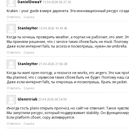
DanielDewaY
13.04.2026 06:27:20
Kraken – your guide в мире даркнета. Эта инновационный ресурс создана д
Ответить
Ссылка
StanleyHer
13.04.2026 10:43:46
Когда ты хочешь проверить weather, а портал не работает, это злит. 
Мы приняли решение, что с service таких сбоев быть не must. Поэтому 
Даже если интернет fails, ты access и посмотришь, нужен ли umbrella.
Ответить
Ссылка
StanleyHer
21.04.2026 21:56:28
Когда ты want open погоду, а resource не works, это angers. Это как про
Мы planned, что с сервисом таких сбоев быть не будет. Поэтому наш сай
Даже если интернет falls, ты откроешь и посмотришь, брать ли jacket.
Ответить
Ссылка
Glenntriab
23.04.2026 00:54:59
Иногда гость plans открыть прогноз, но сайт не отвечает. Такое чувство,
Мы запустили ресурс, который поддерживает stability. Он функциониру
Если platform сбоит, copy активируется.
Ответить
Ссылка