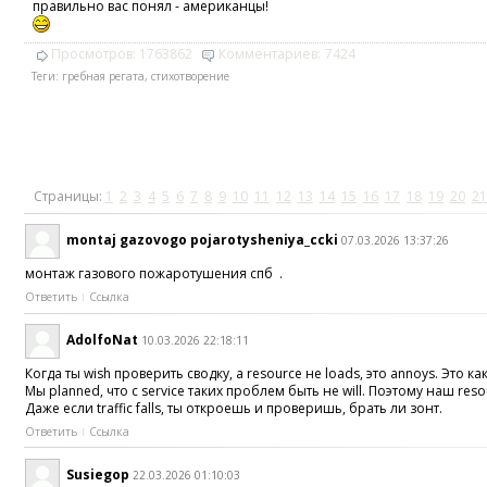
правильно вас понял - американцы!
Просмотров:
1763862
Комментариев:
7424
Теги:
гребная регата
,
стихотворение
Страницы:
1
2
3
4
5
6
7
8
9
10
11
12
13
14
15
16
17
18
19
20
21
montaj gazovogo pojarotysheniya_ccki
07.03.2026 13:37:26
монтаж газового пожаротушения спб .
Ответить
Ссылка
AdolfoNat
10.03.2026 22:18:11
Когда ты wish проверить сводку, а resource не loads, это annoys. Это ка
Мы planned, что с service таких проблем быть не will. Поэтому наш reso
Даже если traffic falls, ты откроешь и проверишь, брать ли зонт.
Ответить
Ссылка
Susiegop
22.03.2026 01:10:03