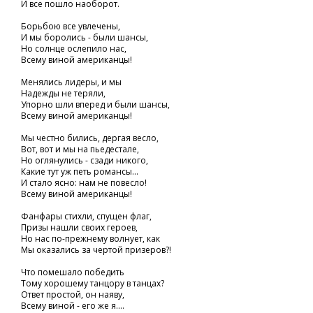
И все пошло наоборот.
Борьбою все увлечены,
И мы боролись - были шансы,
Но солнце ослепило нас,
Всему виной американцы!
Менялись лидеры, и мы
Надежды не теряли,
Упорно шли вперед и были шансы,
Всему виной американцы!
Мы честно бились, дергая весло,
Вот, вот и мы на пьедестале,
Но оглянулись - сзади никого,
Какие тут уж петь романсы...
И стало ясно: нам не повесло!
Всему виной американцы!
Фанфары стихли, спущен флаг,
Призы нашли своих героев,
Но нас по-прежнему волнует, как
Мы оказались за чертой призеров?!
Что помешало победить
Тому хорошему танцору в танцах?
Ответ простой, он наяву,
Всему виной - его же я....