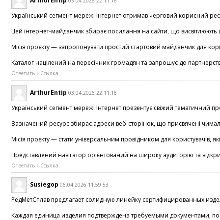
ArthurEntip
03.04.2026 22:11:16
Український сегмент мережі Інтернет отримав черговий корисний рес
Цей інтернет-майданчик збирає посилання на сайти, що висвітлюють ш
Місія проєкту — запропонувати простий стартовий майданчик для користу
Каталог націлений на пересічних громадян та запрошує до партнерств
Ответить
Ссылка
ArthurEntip
03.04.2026 22:11:16
Український сегмент мережі Інтернет презентує свіжий тематичний про
Зазначений ресурс збирає адреси веб-сторінок, що присвячені чимало р
Місія проєкту — стати універсальним провідником для користувачів, я
Представлений навігатор орієнтований на широку аудиторію та відкрит
Ответить
Ссылка
Susiegop
06.04.2026 11:59:53
РедМетСплав предлагает солидную линейку сертифицированных издел
Каждая единица изделия подтверждена требуемыми документами, под