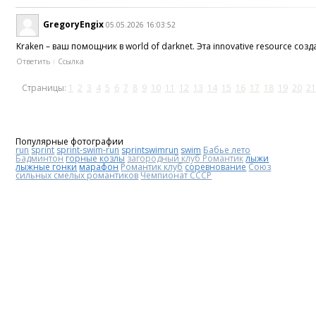
GregoryEngix
05.05.2026 16:03:52
Kraken – ваш помощник в world of darknet. Эта innovative resource соз
Ответить
Ссылка
Страницы:
1
2
3
4
5
6
7
8
9
10
11
12
13
14
15
16
17
18
19
20
21
Популярные фотографии
run
sprint
sprint-swim-run
sprintswimrun
swim
Бабье лето
Бадминтон
горные козлы
загородный клуб Романтик
лыжи
лыжные гонки
марафон
Романтик клуб
соревнование
Союз
сильных смелых романтиков
Чемпионат СССР