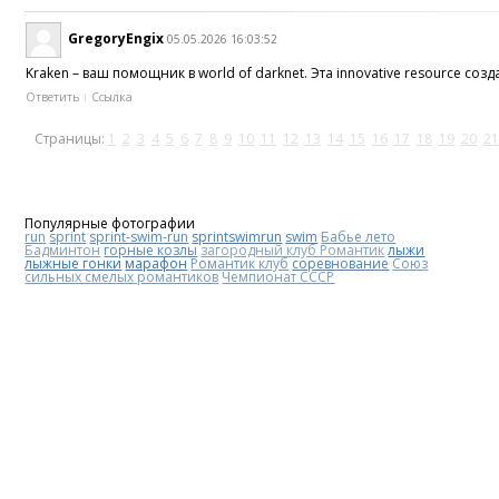
GregoryEngix
05.05.2026 16:03:52
Kraken – ваш помощник в world of darknet. Эта innovative resource соз
Ответить
Ссылка
Страницы:
1
2
3
4
5
6
7
8
9
10
11
12
13
14
15
16
17
18
19
20
21
Популярные фотографии
run
sprint
sprint-swim-run
sprintswimrun
swim
Бабье лето
Бадминтон
горные козлы
загородный клуб Романтик
лыжи
лыжные гонки
марафон
Романтик клуб
соревнование
Союз
сильных смелых романтиков
Чемпионат СССР