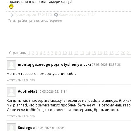
правильно вас понял - американцы!
Просмотров:
1764176
Комментариев:
7424
Теги:
гребная регата
,
стихотворение
Страницы:
1
2
3
4
5
6
7
8
9
10
11
12
13
14
15
16
17
18
19
20
21
montaj gazovogo pojarotysheniya_ccki
07.03.2026 13:37:26
монтаж газового пожаротушения спб .
Ответить
Ссылка
AdolfoNat
10.03.2026 22:18:11
Когда ты wish проверить сводку, а resource не loads, это annoys. Это ка
Мы planned, что с service таких проблем быть не will. Поэтому наш reso
Даже если traffic falls, ты откроешь и проверишь, брать ли зонт.
Ответить
Ссылка
Susiegop
22.03.2026 01:10:03