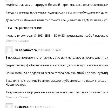
РедМетСплав демонстрирует богатый перечень высококачественных из
Каждая единица продукции подтверждена всеми необходимыми докум
Доверьте снабжение вашего объекта специалистам РедМетСплав и уб
В нашем распоряжении:
Фольга висмутовая Sn89Zn8Bi3 - ISO 9453 представляет собой высоко
Ответить
Ссылка
Deborahavero
26.03.2026 13:36:07
В поисках проверенного партнера редких металлов и промышленных
Редметсплав.рф обеспечивает все стадии сделки, подготавливая по
Наша команда поддержки всегда готова помочь, чтобы проконсультир
Заходите на страницу Редметсплав.рф и убедитесь, что наши станда
Наши товары:
Погрузитесь в мир уникальных возможностей с оловянной фольгой: 
Ответить
Ссылка
Susiegop
26.03.2026 15:23:16