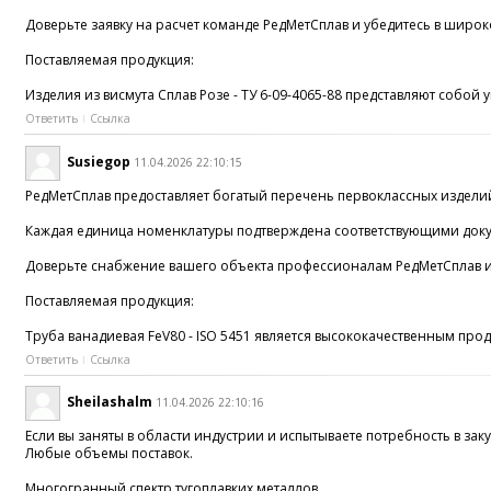
Доверьте заявку на расчет команде РедМетСплав и убедитесь в широ
Поставляемая продукция:
Изделия из висмута Сплав Розе - ТУ 6-09-4065-88 представляют собо
Ответить
Ссылка
Susiegop
11.04.2026 22:10:15
РедМетСплав предоставляет богатый перечень первоклассных изделий
Каждая единица номенклатуры подтверждена соответствующими доку
Доверьте снабжение вашего объекта профессионалам РедМетСплав и 
Поставляемая продукция:
Труба ванадиевая FeV80 - ISO 5451 является высококачественным про
Ответить
Ссылка
Sheilashalm
11.04.2026 22:10:16
Если вы заняты в области индустрии и испытываете потребность в за
Любые объемы поставок.
Многогранный спектр тугоплавких металлов.