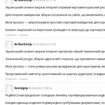
ArthurEntip
03.04.2026 22:11:16
Український сегмент мережі Інтернет отримав черговий корисний рес
Цей інтернет-майданчик збирає посилання на сайти, що висвітлюють ш
Місія проєкту — запропонувати простий стартовий майданчик для користу
Каталог націлений на пересічних громадян та запрошує до партнерств
Ответить
Ссылка
ArthurEntip
03.04.2026 22:11:16
Український сегмент мережі Інтернет презентує свіжий тематичний про
Зазначений ресурс збирає адреси веб-сторінок, що присвячені чимало р
Місія проєкту — стати універсальним провідником для користувачів, я
Представлений навігатор орієнтований на широку аудиторію та відкрит
Ответить
Ссылка
Susiegop
06.04.2026 11:59:53
РедМетСплав предлагает солидную линейку сертифицированных издел
Каждая единица изделия подтверждена требуемыми документами, под