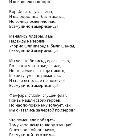
И все пошло наоборот.
Борьбою все увлечены,
И мы боролись - были шансы,
Но солнце ослепило нас,
Всему виной американцы!
Менялись лидеры, и мы
Надежды не теряли,
Упорно шли вперед и были шансы,
Всему виной американцы!
Мы честно бились, дергая весло,
Вот, вот и мы на пьедестале,
Но оглянулись - сзади никого,
Какие тут уж петь романсы...
И стало ясно: нам не повесло!
Всему виной американцы!
Фанфары стихли, спущен флаг,
Призы нашли своих героев,
Но нас по-прежнему волнует, как
Мы оказались за чертой призеров?!
Что помешало победить
Тому хорошему танцору в танцах?
Ответ простой, он наяву,
Всему виной - его же я....