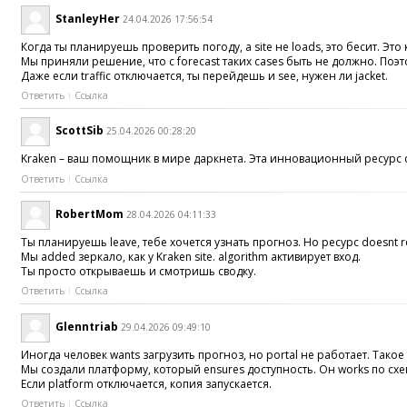
StanleyHer
24.04.2026 17:56:54
Когда ты планируешь проверить погоду, а site не loads, это бесит. Это 
Мы приняли решение, что с forecast таких cases быть не должно. Поэто
Даже если traffic отключается, ты перейдешь и see, нужен ли jacket.
Ответить
Ссылка
ScottSib
25.04.2026 00:28:20
Kraken – ваш помощник в мире даркнета. Эта инновационный ресурс со
Ответить
Ссылка
RobertMom
28.04.2026 04:11:33
Ты планируешь leave, тебе хочется узнать прогноз. Но ресурс doesnt 
Мы added зеркало, как у Kraken site. algorithm активирует вход.
Ты просто открываешь и смотришь сводку.
Ответить
Ссылка
Glenntriab
29.04.2026 09:49:10
Иногда человек wants загрузить прогноз, но portal не работает. Такое 
Мы создали платформу, который ensures доступность. Он works по схе
Если platform отключается, копия запускается.
Ответить
Ссылка