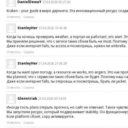
DanielDewaY
13.04.2026 06:27:20
Kraken – your guide в мире даркнета. Эта инновационный ресурс создана д
Ответить
Ссылка
StanleyHer
13.04.2026 10:43:46
Когда ты хочешь проверить weather, а портал не работает, это злит. 
Мы приняли решение, что с service таких сбоев быть не must. Поэтому 
Даже если интернет fails, ты access и посмотришь, нужен ли umbrella.
Ответить
Ссылка
StanleyHer
21.04.2026 21:56:28
Когда ты want open погоду, а resource не works, это angers. Это как про
Мы planned, что с сервисом таких сбоев быть не будет. Поэтому наш сай
Даже если интернет falls, ты откроешь и посмотришь, брать ли jacket.
Ответить
Ссылка
Glenntriab
23.04.2026 00:54:59
Иногда гость plans открыть прогноз, но сайт не отвечает. Такое чувство,
Мы запустили ресурс, который поддерживает stability. Он функциониру
Если platform сбоит, copy активируется.
Ответить
Ссылка