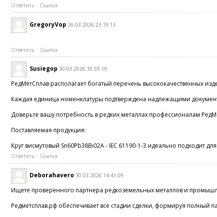
Ответить
Ссылка
GregoryVop
26.03.2026 23:19:13
Ответить
Ссылка
Susiegop
30.03.2026 10:59:19
РедМетСплав располагает богатый перечень высококачественных изд
Каждая единица номенклатуры подтверждена надлежащими документа
Доверьте вашу потребность в редких металлах профессионалам РедМе
Поставляемая продукция:
Круг висмутовый Sn60Pb38Bi02A - IEC 61190-1-3 идеально подходит д
Ответить
Ссылка
Deborahavero
30.03.2026 14:41:09
Ищете проверенного партнера редкоземельных металлов и промышле
Редметсплав.рф обеспечивает все стадии сделки, формируя полный 