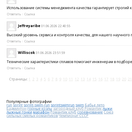
Использование системы менеджмента качества гарантирует строгий к
Ответить
Ссылка
Jeffreyaribe
01.06.2026 22:40:55
Высокий уровень сервиса и контроля качества, для нашего научного
Ответить
Ссылка
Williscok
01.06.2026 23:51:59
Технические характеристики сплавов помогают инженерам в подбо
Ответить
Ссылка
Страницы:
1
2
3
4
5
6
7
8
9
10
11
12
13
14
15
16
17
18
19
20
21
Популярные фотографии
run
sprint
sprint-swim-run
sprintswimrun
swim
Бабье лето
Бадминтон
горные козлы
загородный клуб Романтик
лыжи
лыжные гонки
марафон
Романтик клуб
соревнование
Союз
сильных смелых романтиков
Чемпионат СССР