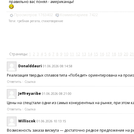
правильно вас понял - американцы!
Просмотров:
1763402
Комментариев:
7422
Теги:
гребная регата
,
стихотворение
Страницы:
1
2
3
4
5
6
7
8
9
10
11
12
13
14
15
16
17
18
19
20
21
Donalddauri
01.06.2026 08:14:58
Реализация твердых сплавов типа «Победит» ориентирована на про
Ответить
Ссылка
Jeffreyaribe
01.06.2026 08:21:00
Цены на спецстали одни из самых конкурентных на рынке, при этом к
Ответить
Ссылка
Williscok
01.06.2026 10:13:15
Возможность заказа висмута — достаточно редкое предложение на 