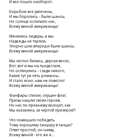
И все пошло наоборот.
Борьбою все увлечены,
И мы боролись - были шансы,
Но солнце ослепило нас,
Всему виной американцы!
Менялись лидеры, и мы
Надежды не теряли,
Упорно шли вперед и были шансы,
Всему виной американцы!
Мы честно бились, дергая весло,
Вот, вот и мы на пьедестале,
Но оглянулись - сзади никого,
Какие тут уж петь романсы...
И стало ясно: нам не повесло!
Всему виной американцы!
Фанфары стихли, спущен флаг,
Призы нашли своих героев,
Но нас по-прежнему волнует, как
Мы оказались за чертой призеров?!
Что помешало победить
Тому хорошему танцору в танцах?
Ответ простой, он наяву,
Всему виной - его же я....