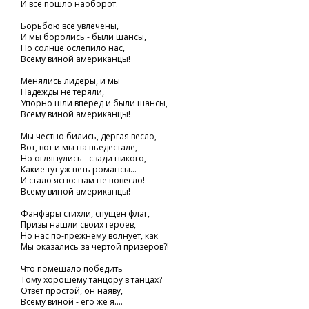
И все пошло наоборот.
Борьбою все увлечены,
И мы боролись - были шансы,
Но солнце ослепило нас,
Всему виной американцы!
Менялись лидеры, и мы
Надежды не теряли,
Упорно шли вперед и были шансы,
Всему виной американцы!
Мы честно бились, дергая весло,
Вот, вот и мы на пьедестале,
Но оглянулись - сзади никого,
Какие тут уж петь романсы...
И стало ясно: нам не повесло!
Всему виной американцы!
Фанфары стихли, спущен флаг,
Призы нашли своих героев,
Но нас по-прежнему волнует, как
Мы оказались за чертой призеров?!
Что помешало победить
Тому хорошему танцору в танцах?
Ответ простой, он наяву,
Всему виной - его же я....