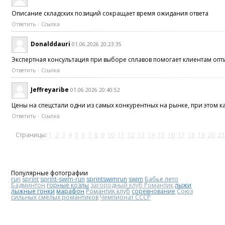
Описание складских позиций сокращает время ожидания ответа
Ответить
Ссылка
Donalddauri
01.06.2026 20:23:35
Экспертная консультация при выборе сплавов помогает клиентам оп
Ответить
Ссылка
Jeffreyaribe
01.06.2026 20:40:52
Цены на спецстали одни из самых конкурентных на рынке, при этом к
Ответить
Ссылка
Страницы:
1
2
3
4
5
6
7
8
9
10
11
12
13
14
15
16
17
18
19
20
21
Популярные фотографии
run
sprint
sprint-swim-run
sprintswimrun
swim
Бабье лето
Бадминтон
горные козлы
загородный клуб Романтик
лыжи
лыжные гонки
марафон
Романтик клуб
соревнование
Союз
сильных смелых романтиков
Чемпионат СССР