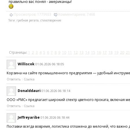
правильно вас понял - американцы!
Просмотров:
1779933
Комментариев:
7468
Теги:
гребная регата
,
стихотворение
Страницы:
1
2
3
4
5
6
7
8
9
10
11
12
13
14
15
16
17
18
19
20
21
Williscok
01.06.2026 06:18:05
Корзина на сайте промышленного предприятия — удобный инструм
Ответить
Ссылка
Donalddauri
01.06.2026 06:18:14
ООО «РМС» предлагает широкий спектр цветного проката, включая м
Ответить
Ссылка
Jeffreyaribe
01.06.2026 06:18:44
Поставки всегда вовремя, логистика отлажена до мелочей, что важн