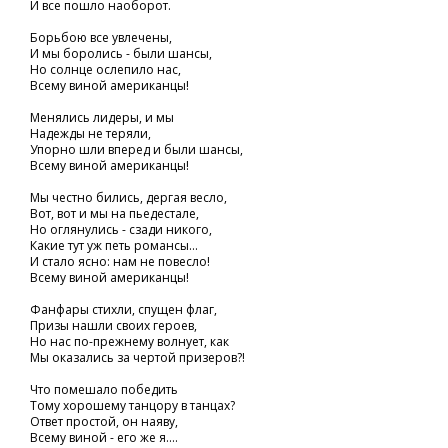
И все пошло наоборот.
Борьбою все увлечены,
И мы боролись - были шансы,
Но солнце ослепило нас,
Всему виной американцы!
Менялись лидеры, и мы
Надежды не теряли,
Упорно шли вперед и были шансы,
Всему виной американцы!
Мы честно бились, дергая весло,
Вот, вот и мы на пьедестале,
Но оглянулись - сзади никого,
Какие тут уж петь романсы...
И стало ясно: нам не повесло!
Всему виной американцы!
Фанфары стихли, спущен флаг,
Призы нашли своих героев,
Но нас по-прежнему волнует, как
Мы оказались за чертой призеров?!
Что помешало победить
Тому хорошему танцору в танцах?
Ответ простой, он наяву,
Всему виной - его же я....