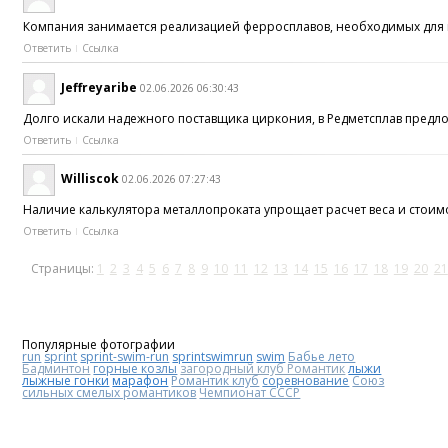
Компания занимается реализацией ферросплавов, необходимых для к
Ответить
Ссылка
Jeffreyaribe
02.06.2026 06:30:43
Долго искали надежного поставщика циркония, в Редметсплав предл
Ответить
Ссылка
Williscok
02.06.2026 07:27:43
Наличие калькулятора металлопроката упрощает расчет веса и стои
Ответить
Ссылка
Страницы:
1
2
3
4
5
6
7
8
9
10
11
12
13
14
15
16
17
18
19
20
21
Популярные фотографии
run
sprint
sprint-swim-run
sprintswimrun
swim
Бабье лето
Бадминтон
горные козлы
загородный клуб Романтик
лыжи
лыжные гонки
марафон
Романтик клуб
соревнование
Союз
сильных смелых романтиков
Чемпионат СССР