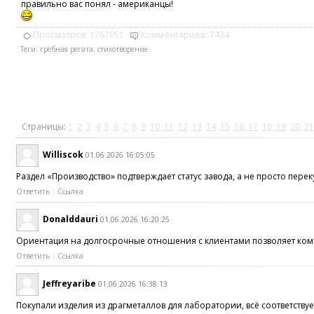
правильно вас понял - американцы!
Просмотров:
1767051
Комментариев:
7434
Теги:
гребная регата
,
стихотворение
Страницы:
1
2
3
4
5
6
7
8
9
10
11
12
13
14
15
16
17
18
19
20
21
Williscok
01.06.2026 16:05:05
Раздел «Производство» подтверждает статус завода, а не просто пер
Ответить
Ссылка
Donalddauri
01.06.2026 16:20:25
Ориентация на долгосрочные отношения с клиентами позволяет ком
Ответить
Ссылка
Jeffreyaribe
01.06.2026 16:38:13
Покупали изделия из драгметаллов для лаборатории, всё соответств