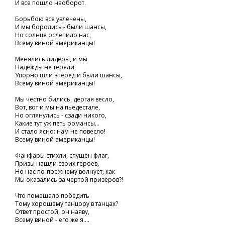
И все пошло наоборот.
Борьбою все увлечены,
И мы боролись - были шансы,
Но солнце ослепило нас,
Всему виной американцы!
Менялись лидеры, и мы
Надежды не теряли,
Упорно шли вперед и были шансы,
Всему виной американцы!
Мы честно бились, дергая весло,
Вот, вот и мы на пьедестале,
Но оглянулись - сзади никого,
Какие тут уж петь романсы...
И стало ясно: нам не повесло!
Всему виной американцы!
Фанфары стихли, спущен флаг,
Призы нашли своих героев,
Но нас по-прежнему волнует, как
Мы оказались за чертой призеров?!
Что помешало победить
Тому хорошему танцору в танцах?
Ответ простой, он наяву,
Всему виной - его же я....