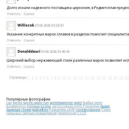
Долго искали надежного поставщика циркония, в Редметсплав предл
Ответить
Ссылка
Williscok
03.06.2026 03:24:33
Указание конкретных марок сплавов в разделах помогает специалис
Ответить
Ссылка
Donalddauri
03.06.2026 03:46:42
Широкий выбор нержавеющей стали различных марок позволяет исп
Ответить
Ссылка
Страницы:
1
2
3
4
5
6
7
8
9
10
11
12
13
14
15
16
17
18
19
20
21
Популярные фотографии
run
sprint
sprint-swim-run
sprintswimrun
swim
Бабье лето
Бадминтон
горные козлы
загородный клуб Романтик
лыжи
лыжные гонки
марафон
Романтик клуб
соревнование
Союз
сильных смелых романтиков
Чемпионат СССР