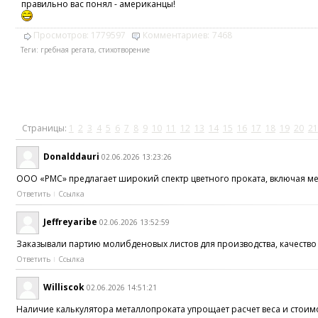
правильно вас понял - американцы!
Просмотров:
1779597
Комментариев:
7468
Теги:
гребная регата
,
стихотворение
Страницы:
1
2
3
4
5
6
7
8
9
10
11
12
13
14
15
16
17
18
19
20
21
Donalddauri
02.06.2026 13:23:26
ООО «РМС» предлагает широкий спектр цветного проката, включая м
Ответить
Ссылка
Jeffreyaribe
02.06.2026 13:52:59
Заказывали партию молибденовых листов для производства, качество
Ответить
Ссылка
Williscok
02.06.2026 14:51:21
Наличие калькулятора металлопроката упрощает расчет веса и стои