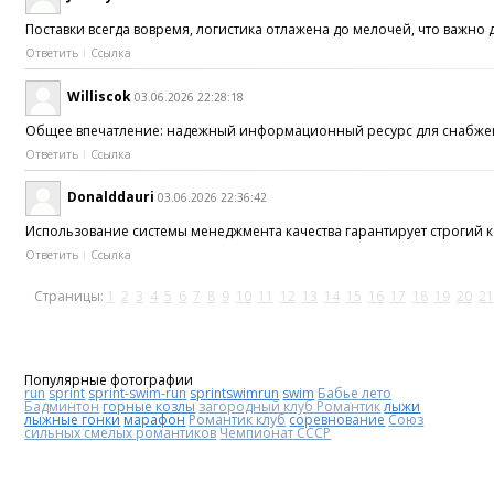
Поставки всегда вовремя, логистика отлажена до мелочей, что важн
Ответить
Ссылка
Williscok
03.06.2026 22:28:18
Общее впечатление: надежный информационный ресурс для снабже
Ответить
Ссылка
Donalddauri
03.06.2026 22:36:42
Использование системы менеджмента качества гарантирует строгий к
Ответить
Ссылка
Страницы:
1
2
3
4
5
6
7
8
9
10
11
12
13
14
15
16
17
18
19
20
21
Популярные фотографии
run
sprint
sprint-swim-run
sprintswimrun
swim
Бабье лето
Бадминтон
горные козлы
загородный клуб Романтик
лыжи
лыжные гонки
марафон
Романтик клуб
соревнование
Союз
сильных смелых романтиков
Чемпионат СССР