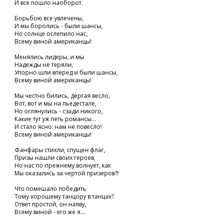
И все пошло наоборот.
Борьбою все увлечены,
И мы боролись - были шансы,
Но солнце ослепило нас,
Всему виной американцы!
Менялись лидеры, и мы
Надежды не теряли,
Упорно шли вперед и были шансы,
Всему виной американцы!
Мы честно бились, дергая весло,
Вот, вот и мы на пьедестале,
Но оглянулись - сзади никого,
Какие тут уж петь романсы...
И стало ясно: нам не повесло!
Всему виной американцы!
Фанфары стихли, спущен флаг,
Призы нашли своих героев,
Но нас по-прежнему волнует, как
Мы оказались за чертой призеров?!
Что помешало победить
Тому хорошему танцору в танцах?
Ответ простой, он наяву,
Всему виной - его же я....