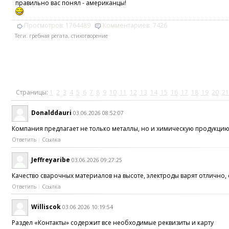
правильно вас понял - американцы!
Просмотров:
1764489
Комментариев:
7426
Теги:
гребная регата
,
стихотворение
Страницы:
1
2
3
4
5
6
7
8
9
10
11
12
13
14
15
16
17
18
19
20
21
Donalddauri
03.06.2026 08:52:07
Компания предлагает не только металлы, но и химическую продукци
Ответить
Ссылка
Jeffreyaribe
03.06.2026 09:27:25
Качество сварочных материалов на высоте, электроды варят отлично,
Ответить
Ссылка
Williscok
03.06.2026 10:19:54
Раздел «Контакты» содержит все необходимые реквизиты и карту