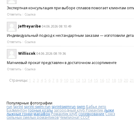
Экспертная консультация при выборе сплавов помогает клиентам оп
Ответить
Ссылка
Jeffreyaribe
04.06.2026 08:10:49
Индивидуальный подход к нестандартным заказам — изготовили дет
Ответить
Ссылка
Williscok
04.06.2026 08:19:36
Магниевый прокат представлен в достаточном ассортименте
Ответить
Ссылка
Страницы:
1
2
3
4
5
6
7
8
9
10
11
12
13
14
15
16
17
18
19
20
21
Популярные фотографии
run
sprint
sprint-swim-run
sprintswimrun
swim
Бабье лето
Бадминтон
горные козлы
загородный клуб Романтик
лыжи
лыжные гонки
марафон
Романтик клуб
соревнование
Союз
сильных смелых романтиков
Чемпионат СССР