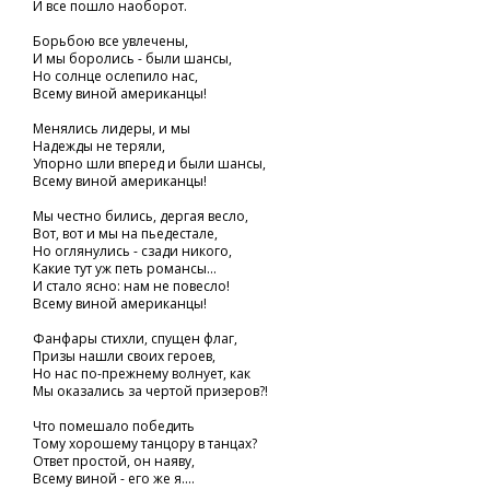
И все пошло наоборот.
Борьбою все увлечены,
И мы боролись - были шансы,
Но солнце ослепило нас,
Всему виной американцы!
Менялись лидеры, и мы
Надежды не теряли,
Упорно шли вперед и были шансы,
Всему виной американцы!
Мы честно бились, дергая весло,
Вот, вот и мы на пьедестале,
Но оглянулись - сзади никого,
Какие тут уж петь романсы...
И стало ясно: нам не повесло!
Всему виной американцы!
Фанфары стихли, спущен флаг,
Призы нашли своих героев,
Но нас по-прежнему волнует, как
Мы оказались за чертой призеров?!
Что помешало победить
Тому хорошему танцору в танцах?
Ответ простой, он наяву,
Всему виной - его же я....