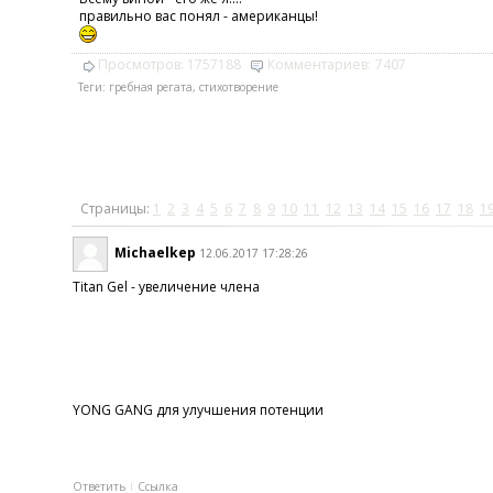
правильно вас понял - американцы!
Просмотров:
1757188
Комментариев:
7407
Теги:
гребная регата
,
стихотворение
Страницы:
1
2
3
4
5
6
7
8
9
10
11
12
13
14
15
16
17
18
1
Michaelkep
12.06.2017 17:28:26
Titan Gel - увеличение члена
YONG GANG для улучшения потенции
Ответить
Ссылка