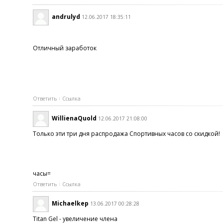
andrulyd
12.06.2017 18:35:11
Отличный заработок
Ответить
Ссылка
WillienaQuold
12.06.2017 21:08:00
Только эти три дня распродажа Спортивных часов со скидкой!
часы=
Ответить
Ссылка
Michaelkep
13.06.2017 00:28:28
Titan Gel - увеличение члена