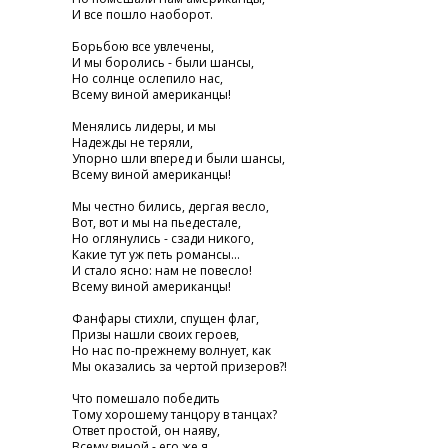
И все пошло наоборот.
Борьбою все увлечены,
И мы боролись - были шансы,
Но солнце ослепило нас,
Всему виной американцы!
Менялись лидеры, и мы
Надежды не теряли,
Упорно шли вперед и были шансы,
Всему виной американцы!
Мы честно бились, дергая весло,
Вот, вот и мы на пьедестале,
Но оглянулись - сзади никого,
Какие тут уж петь романсы...
И стало ясно: нам не повесло!
Всему виной американцы!
Фанфары стихли, спущен флаг,
Призы нашли своих героев,
Но нас по-прежнему волнует, как
Мы оказались за чертой призеров?!
Что помешало победить
Тому хорошему танцору в танцах?
Ответ простой, он наяву,
Всему виной - его же я....