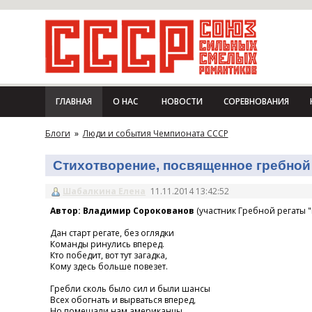
ГЛАВНАЯ
О НАС
НОВОСТИ
СОРЕВНОВАНИЯ
Блоги
»
Люди и события Чемпионата СССР
Стихотворение, посвященное гребной 
Шабалкина Елена
11.11.2014 13:42:52
Автор: Владимир Сорокованов
(участник Гребной регаты "
Дан старт регате, без оглядки
Команды ринулись вперед.
Кто победит, вот тут загадка,
Кому здесь больше повезет.
Гребли сколь было сил и были шансы
Всех обогнать и вырваться вперед,
Но помешали нам американцы,