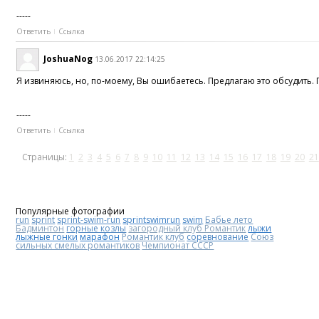
-----
Ответить
Ссылка
JoshuaNog
13.06.2017 22:14:25
Я извиняюсь, но, по-моему, Вы ошибаетесь. Предлагаю это обсудить.
-----
Ответить
Ссылка
Страницы:
1
2
3
4
5
6
7
8
9
10
11
12
13
14
15
16
17
18
19
20
21
Популярные фотографии
run
sprint
sprint-swim-run
sprintswimrun
swim
Бабье лето
Бадминтон
горные козлы
загородный клуб Романтик
лыжи
лыжные гонки
марафон
Романтик клуб
соревнование
Союз
сильных смелых романтиков
Чемпионат СССР