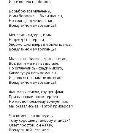
И все пошло наоборот.
Борьбою все увлечены,
И мы боролись - были шансы,
Но солнце ослепило нас,
Всему виной американцы!
Менялись лидеры, и мы
Надежды не теряли,
Упорно шли вперед и были шансы,
Всему виной американцы!
Мы честно бились, дергая весло,
Вот, вот и мы на пьедестале,
Но оглянулись - сзади никого,
Какие тут уж петь романсы...
И стало ясно: нам не повесло!
Всему виной американцы!
Фанфары стихли, спущен флаг,
Призы нашли своих героев,
Но нас по-прежнему волнует, как
Мы оказались за чертой призеров?!
Что помешало победить
Тому хорошему танцору в танцах?
Ответ простой, он наяву,
Всему виной - его же я....