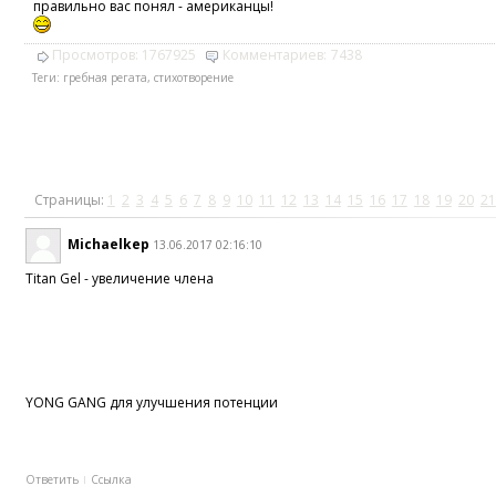
правильно вас понял - американцы!
Просмотров:
1767925
Комментариев:
7438
Теги:
гребная регата
,
стихотворение
Страницы:
1
2
3
4
5
6
7
8
9
10
11
12
13
14
15
16
17
18
19
20
21
Michaelkep
13.06.2017 02:16:10
Titan Gel - увеличение члена
YONG GANG для улучшения потенции
Ответить
Ссылка