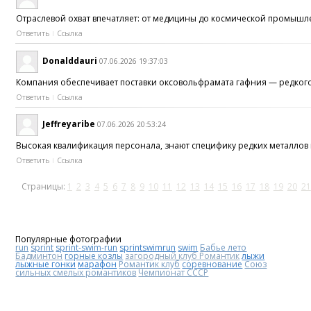
Отраслевой охват впечатляет: от медицины до космической промыш
Ответить
Ссылка
Donalddauri
07.06.2026 19:37:03
Компания обеспечивает поставки оксовольфрамата гафния — редко
Ответить
Ссылка
Jeffreyaribe
07.06.2026 20:53:24
Высокая квалификация персонала, знают специфику редких металло
Ответить
Ссылка
Страницы:
1
2
3
4
5
6
7
8
9
10
11
12
13
14
15
16
17
18
19
20
21
Популярные фотографии
run
sprint
sprint-swim-run
sprintswimrun
swim
Бабье лето
Бадминтон
горные козлы
загородный клуб Романтик
лыжи
лыжные гонки
марафон
Романтик клуб
соревнование
Союз
сильных смелых романтиков
Чемпионат СССР