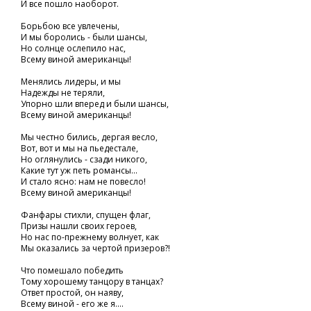
И все пошло наоборот.
Борьбою все увлечены,
И мы боролись - были шансы,
Но солнце ослепило нас,
Всему виной американцы!
Менялись лидеры, и мы
Надежды не теряли,
Упорно шли вперед и были шансы,
Всему виной американцы!
Мы честно бились, дергая весло,
Вот, вот и мы на пьедестале,
Но оглянулись - сзади никого,
Какие тут уж петь романсы...
И стало ясно: нам не повесло!
Всему виной американцы!
Фанфары стихли, спущен флаг,
Призы нашли своих героев,
Но нас по-прежнему волнует, как
Мы оказались за чертой призеров?!
Что помешало победить
Тому хорошему танцору в танцах?
Ответ простой, он наяву,
Всему виной - его же я....