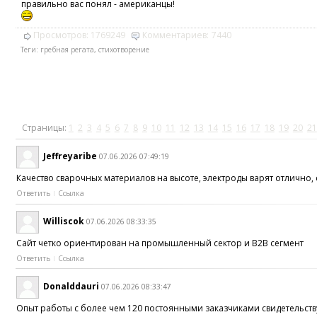
правильно вас понял - американцы!
Просмотров:
1769249
Комментариев:
7440
Теги:
гребная регата
,
стихотворение
Страницы:
1
2
3
4
5
6
7
8
9
10
11
12
13
14
15
16
17
18
19
20
21
Jeffreyaribe
07.06.2026 07:49:19
Качество сварочных материалов на высоте, электроды варят отлично,
Ответить
Ссылка
Williscok
07.06.2026 08:33:35
Сайт четко ориентирован на промышленный сектор и B2B сегмент
Ответить
Ссылка
Donalddauri
07.06.2026 08:33:47
Опыт работы с более чем 120 постоянными заказчиками свидетельств