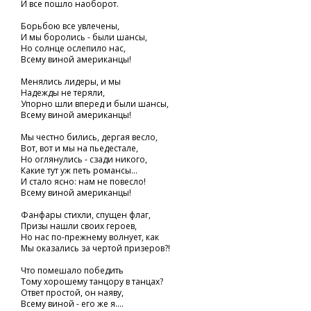
И все пошло наоборот.
Борьбою все увлечены,
И мы боролись - были шансы,
Но солнце ослепило нас,
Всему виной американцы!
Менялись лидеры, и мы
Надежды не теряли,
Упорно шли вперед и были шансы,
Всему виной американцы!
Мы честно бились, дергая весло,
Вот, вот и мы на пьедестале,
Но оглянулись - сзади никого,
Какие тут уж петь романсы...
И стало ясно: нам не повесло!
Всему виной американцы!
Фанфары стихли, спущен флаг,
Призы нашли своих героев,
Но нас по-прежнему волнует, как
Мы оказались за чертой призеров?!
Что помешало победить
Тому хорошему танцору в танцах?
Ответ простой, он наяву,
Всему виной - его же я....