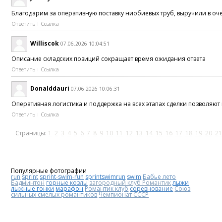
Благодарим за оперативную поставку ниобиевых труб, выручили в оч
Ответить
Ссылка
Williscok
07.06.2026 10:04:51
Описание складских позиций сокращает время ожидания ответа
Ответить
Ссылка
Donalddauri
07.06.2026 10:06:31
Оперативная логистика и поддержка на всех этапах сделки позволяю
Ответить
Ссылка
Страницы:
1
2
3
4
5
6
7
8
9
10
11
12
13
14
15
16
17
18
19
20
21
Популярные фотографии
run
sprint
sprint-swim-run
sprintswimrun
swim
Бабье лето
Бадминтон
горные козлы
загородный клуб Романтик
лыжи
лыжные гонки
марафон
Романтик клуб
соревнование
Союз
сильных смелых романтиков
Чемпионат СССР