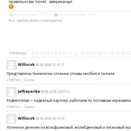
правильно вас понял - американцы!
Просмотров:
1770702
Комментариев:
7446
Теги:
гребная регата
,
стихотворение
Страницы:
1
2
3
4
5
6
7
8
9
10
11
12
13
14
15
16
17
18
19
20
21
Williscok
06.06.2026 21:41:17
Представлены технически сложные сплавы ниобия и тантала
Ответить
Ссылка
Jeffreyaribe
06.06.2026 22:01:57
Редметсплав — надежный партнер, работаем по поставкам нержавеющ
Ответить
Ссылка
Williscok
06.06.2026 23:13:17
Логичное деление на вольфрамовый, молибденовый и титановый п