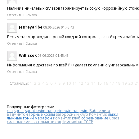
Наличие никелевых сплавов гарантирует высокую коррозийную стойк
Ответить
Ссылка
Jeffreyaribe
08.06.2026 01:45:43
Весь металл проходит строгий входной контроль, за всё время работ
Ответить
Ссылка
Williscok
08.06.2026 01:45:45
Информация о доставке по всей РФ делает компанию универсальны
Ответить
Ссылка
Страницы:
1
2
3
4
5
6
7
8
9
10
11
12
13
14
15
16
17
18
19
20
21
Популярные фотографии
run
sprint
sprint-swim-run
sprintswimrun
swim
Бабье лето
Бадминтон
горные козлы
загородный клуб Романтик
лыжи
лыжные гонки
марафон
Романтик клуб
соревнование
Союз
сильных смелых романтиков
Чемпионат СССР