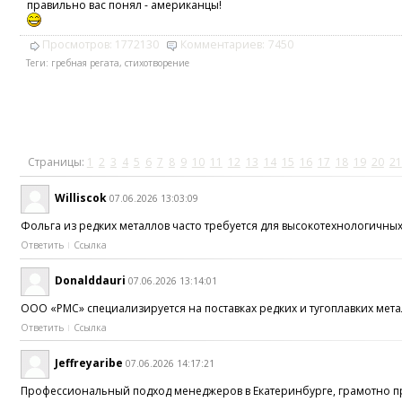
правильно вас понял - американцы!
Просмотров:
1772130
Комментариев:
7450
Теги:
гребная регата
,
стихотворение
Страницы:
1
2
3
4
5
6
7
8
9
10
11
12
13
14
15
16
17
18
19
20
21
Williscok
07.06.2026 13:03:09
Фольга из редких металлов часто требуется для высокотехнологичн
Ответить
Ссылка
Donalddauri
07.06.2026 13:14:01
ООО «РМС» специализируется на поставках редких и тугоплавких мет
Ответить
Ссылка
Jeffreyaribe
07.06.2026 14:17:21
Профессиональный подход менеджеров в Екатеринбурге, грамотно п