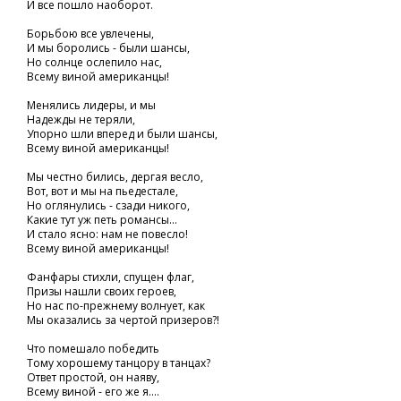
И все пошло наоборот.
Борьбою все увлечены,
И мы боролись - были шансы,
Но солнце ослепило нас,
Всему виной американцы!
Менялись лидеры, и мы
Надежды не теряли,
Упорно шли вперед и были шансы,
Всему виной американцы!
Мы честно бились, дергая весло,
Вот, вот и мы на пьедестале,
Но оглянулись - сзади никого,
Какие тут уж петь романсы...
И стало ясно: нам не повесло!
Всему виной американцы!
Фанфары стихли, спущен флаг,
Призы нашли своих героев,
Но нас по-прежнему волнует, как
Мы оказались за чертой призеров?!
Что помешало победить
Тому хорошему танцору в танцах?
Ответ простой, он наяву,
Всему виной - его же я....