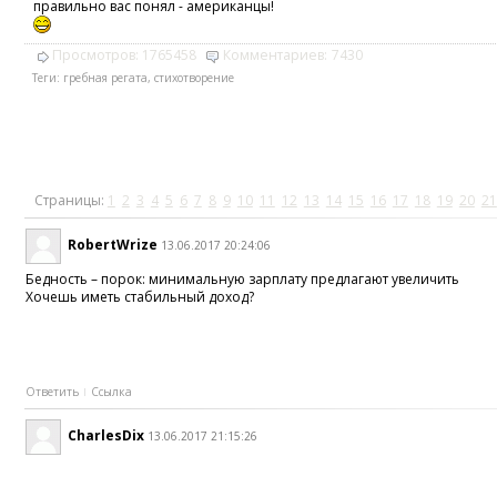
правильно вас понял - американцы!
Просмотров:
1765458
Комментариев:
7430
Теги:
гребная регата
,
стихотворение
Страницы:
1
2
3
4
5
6
7
8
9
10
11
12
13
14
15
16
17
18
19
20
21
RobertWrize
13.06.2017 20:24:06
Бедность – порок: минимальную зарплату предлагают увеличить
Хочешь иметь стабильный доход?
Ответить
Ссылка
CharlesDix
13.06.2017 21:15:26