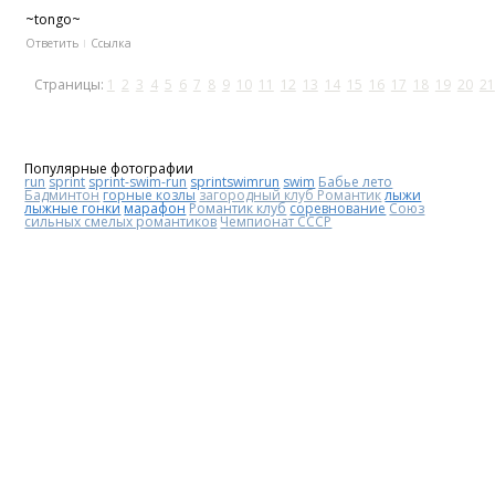
~tongo~
Ответить
Ссылка
Страницы:
1
2
3
4
5
6
7
8
9
10
11
12
13
14
15
16
17
18
19
20
21
Популярные фотографии
run
sprint
sprint-swim-run
sprintswimrun
swim
Бабье лето
Бадминтон
горные козлы
загородный клуб Романтик
лыжи
лыжные гонки
марафон
Романтик клуб
соревнование
Союз
сильных смелых романтиков
Чемпионат СССР