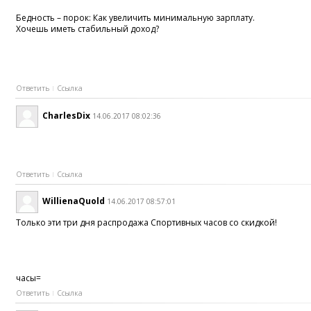
Бедность – порок: Как увеличить минимальную зарплату.
Хочешь иметь стабильный доход?
Ответить
Ссылка
CharlesDix
14.06.2017 08:02:36
Ответить
Ссылка
WillienaQuold
14.06.2017 08:57:01
Только эти три дня распродажа Спортивных часов со скидкой!
часы=
Ответить
Ссылка