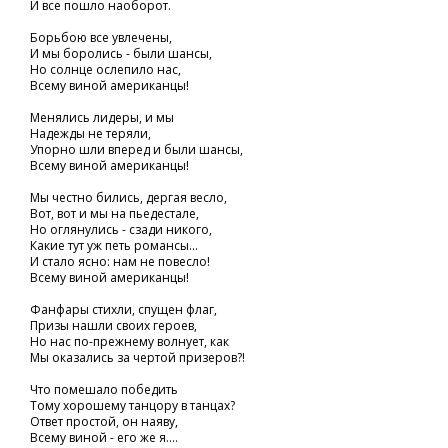
И все пошло наоборот.
Борьбою все увлечены,
И мы боролись - были шансы,
Но солнце ослепило нас,
Всему виной американцы!
Менялись лидеры, и мы
Надежды не теряли,
Упорно шли вперед и были шансы,
Всему виной американцы!
Мы честно бились, дергая весло,
Вот, вот и мы на пьедестале,
Но оглянулись - сзади никого,
Какие тут уж петь романсы...
И стало ясно: нам не повесло!
Всему виной американцы!
Фанфары стихли, спущен флаг,
Призы нашли своих героев,
Но нас по-прежнему волнует, как
Мы оказались за чертой призеров?!
Что помешало победить
Тому хорошему танцору в танцах?
Ответ простой, он наяву,
Всему виной - его же я....