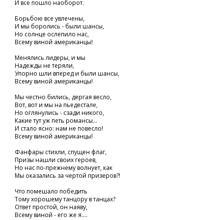
И все пошло наоборот.
Борьбою все увлечены,
И мы боролись - были шансы,
Но солнце ослепило нас,
Всему виной американцы!
Менялись лидеры, и мы
Надежды не теряли,
Упорно шли вперед и были шансы,
Всему виной американцы!
Мы честно бились, дергая весло,
Вот, вот и мы на пьедестале,
Но оглянулись - сзади никого,
Какие тут уж петь романсы...
И стало ясно: нам не повесло!
Всему виной американцы!
Фанфары стихли, спущен флаг,
Призы нашли своих героев,
Но нас по-прежнему волнует, как
Мы оказались за чертой призеров?!
Что помешало победить
Тому хорошему танцору в танцах?
Ответ простой, он наяву,
Всему виной - его же я....