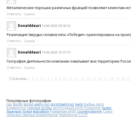
Металлические порошки различных фракций позволяют клиентам исп
Ответить
Ссылка
Donalddauri
14.06.2026 09:36:52
Реализация твердых сплавов типа «Победит» ориентирована на про
Ответить
Ссылка
Donalddauri
14.06.2026 10:37:57
География деятельности компании охватывает всю территорию Росси
Ответить
Ссылка
Страницы:
1
2
3
4
5
6
7
8
9
10
11
12
13
14
15
16
17
18
19
20
21
Популярные фотографии
run
sprint
sprint-swim-run
sprintswimrun
swim
Бабье лето
Бадминтон
горные козлы
загородный клуб Романтик
лыжи
лыжные гонки
марафон
Романтик клуб
соревнование
Союз
сильных смелых романтиков
Чемпионат СССР