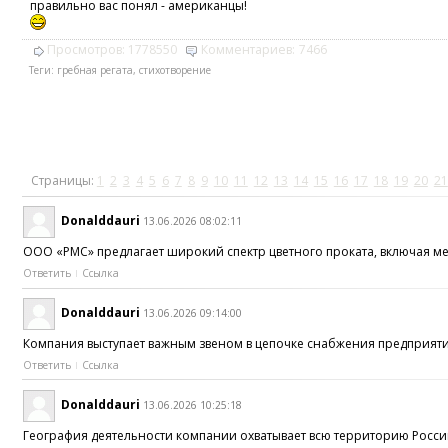
правильно вас понял - американцы!
Просмотров:
1778550
Комментариев:
7466
Теги:
гребная регата
,
стихотворение
Страницы:
1
2
3
4
5
6
7
8
9
10
11
12
13
14
15
16
17
18
19
20
21
Donalddauri
13.06.2026 08:02:11
ООО «РМС» предлагает широкий спектр цветного проката, включая м
Ответить
Ссылка
Donalddauri
13.06.2026 09:14:00
Компания выступает важным звеном в цепочке снабжения предпри
Ответить
Ссылка
Donalddauri
13.06.2026 10:25:18
География деятельности компании охватывает всю территорию Росси