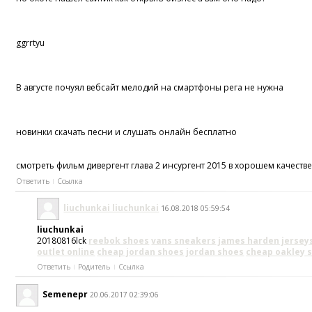
ggrrtyu
В августе почуял вебсайт мелодий на смартфоны рега не нужна
новинки скачать песни и слушать онлайн бесплатно
смотреть фильм дивергент глава 2 инсургент 2015 в хорошем качеств
Ответить
Ссылка
liuchunkai liuchunkai
16.08.2018 05:59:54
liuchunkai
20180816lck
reebok shoes
vans sneakers
james harden jersey
outlet online
cheap jordan shoes
jordan shoes
cheap oakley 
Ответить
Родитель
Ссылка
Semenepr
20.06.2017 02:39:06