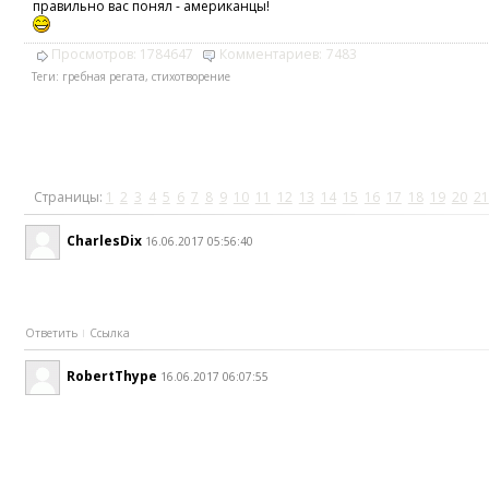
правильно вас понял - американцы!
Просмотров:
1784647
Комментариев:
7483
Теги:
гребная регата
,
стихотворение
Страницы:
1
2
3
4
5
6
7
8
9
10
11
12
13
14
15
16
17
18
19
20
21
CharlesDix
16.06.2017 05:56:40
Ответить
Ссылка
RobertThype
16.06.2017 06:07:55