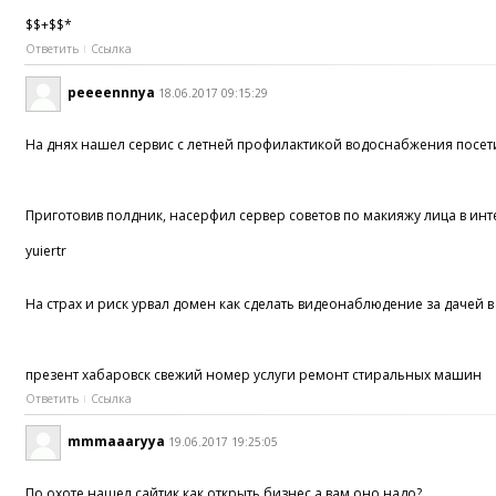
$$+$$*
Ответить
Ссылка
peeeennnya
18.06.2017 09:15:29
На днях нашел сервис с летней профилактикой водоснабжения посети
Приготовив полдник, насерфил сервер советов по макияжу лица в ин
yuiertr
На страх и риск урвал домен как сделать видеонаблюдение за дачей в
презент хабаровск свежий номер услуги ремонт стиральных машин
Ответить
Ссылка
mmmaaaryya
19.06.2017 19:25:05
По охоте нашел сайтик как открыть бизнес а вам оно надо?