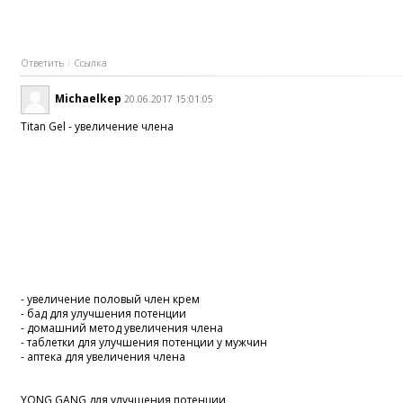
Ответить
Ссылка
Michaelkep
20.06.2017 15:01:05
Titan Gel - увеличение члена
- увеличение половый член крем
- бад для улучшения потенции
- домашний метод увеличения члена
- таблетки для улучшения потенции у мужчин
- аптека для увеличения члена
YONG GANG для улучшения потенции