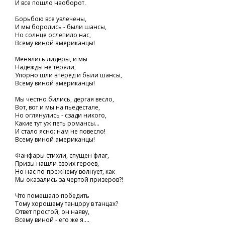
И все пошло наоборот.
Борьбою все увлечены,
И мы боролись - были шансы,
Но солнце ослепило нас,
Всему виной американцы!
Менялись лидеры, и мы
Надежды не теряли,
Упорно шли вперед и были шансы,
Всему виной американцы!
Мы честно бились, дергая весло,
Вот, вот и мы на пьедестале,
Но оглянулись - сзади никого,
Какие тут уж петь романсы...
И стало ясно: нам не повесло!
Всему виной американцы!
Фанфары стихли, спущен флаг,
Призы нашли своих героев,
Но нас по-прежнему волнует, как
Мы оказались за чертой призеров?!
Что помешало победить
Тому хорошему танцору в танцах?
Ответ простой, он наяву,
Всему виной - его же я....