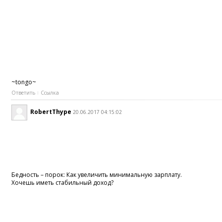
~tongo~
Ответить
Ссылка
RobertThype
20.06.2017 04:15:02
Бедность – порок: Как увеличить минимальную зарплату.
Хочешь иметь стабильный доход?