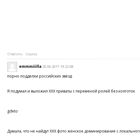
Ответить
Ссылка
emmmiiilla
20.06.2017 19:22:08
порно подделки российских звёзд
Я подумал и выложил XXX приваты с переменой ролей без колготок
gdeto
Думала, что не найдут XXX фото женское доминирование с локальног