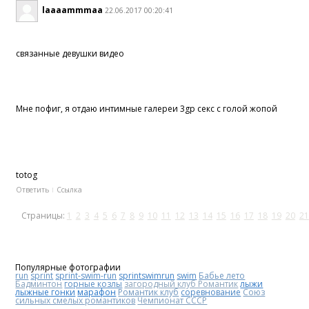
laaaammmaa
22.06.2017 00:20:41
связанные девушки видео
Мне пофиг, я отдаю интимные галереи 3gp секс с голой жопой
totog
Ответить
Ссылка
Страницы:
1
2
3
4
5
6
7
8
9
10
11
12
13
14
15
16
17
18
19
20
21
Популярные фотографии
run
sprint
sprint-swim-run
sprintswimrun
swim
Бабье лето
Бадминтон
горные козлы
загородный клуб Романтик
лыжи
лыжные гонки
марафон
Романтик клуб
соревнование
Союз
сильных смелых романтиков
Чемпионат СССР