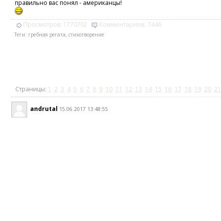
правильно вас понял - американцы!
Просмотров:
1770702
Комментариев:
7446
Теги:
гребная регата
,
стихотворение
Страницы:
1
2
3
4
5
6
7
8
9
10
11
12
13
14
15
16
17
18
19
20
21
andrutal
15.06.2017 13:48:55