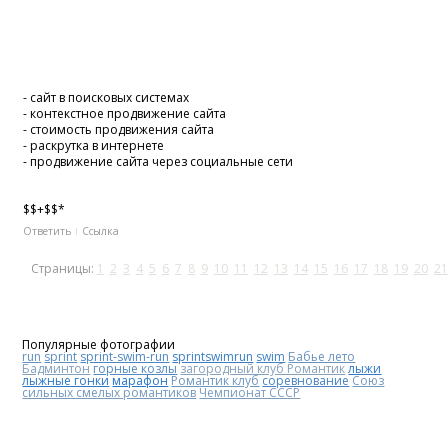
- сайт в поисковых системах
- контекстное продвижение сайта
- стоимость продвижения сайта
- раскрутка в интернете
- продвижение сайта через социальные сети
$$+$$*
Ответить
Ссылка
Страницы:
1
2
3
4
5
6
7
8
9
10
11
12
13
14
15
16
17
18
19
20
21
Популярные фотографии
run
sprint
sprint-swim-run
sprintswimrun
swim
Бабье лето
Бадминтон
горные козлы
загородный клуб Романтик
лыжи
лыжные гонки
марафон
Романтик клуб
соревнование
Союз
сильных смелых романтиков
Чемпионат СССР