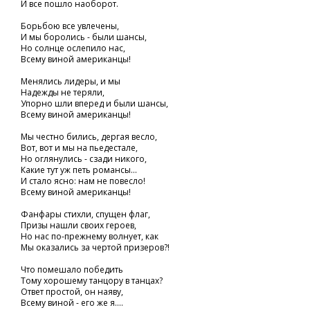
И все пошло наоборот.
Борьбою все увлечены,
И мы боролись - были шансы,
Но солнце ослепило нас,
Всему виной американцы!
Менялись лидеры, и мы
Надежды не теряли,
Упорно шли вперед и были шансы,
Всему виной американцы!
Мы честно бились, дергая весло,
Вот, вот и мы на пьедестале,
Но оглянулись - сзади никого,
Какие тут уж петь романсы...
И стало ясно: нам не повесло!
Всему виной американцы!
Фанфары стихли, спущен флаг,
Призы нашли своих героев,
Но нас по-прежнему волнует, как
Мы оказались за чертой призеров?!
Что помешало победить
Тому хорошему танцору в танцах?
Ответ простой, он наяву,
Всему виной - его же я....