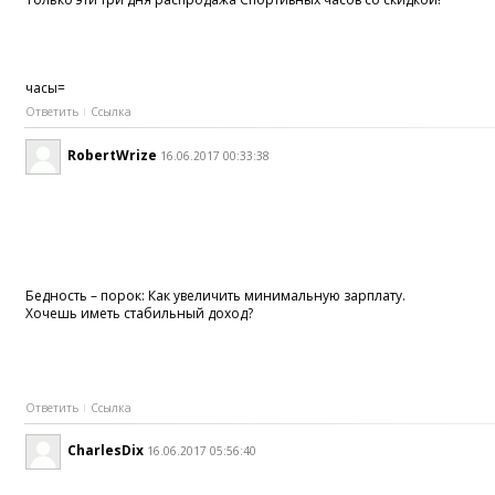
часы=
Ответить
Ссылка
RobertWrize
16.06.2017 00:33:38
Бедность – порок: Как увеличить минимальную зарплату.
Хочешь иметь стабильный доход?
Ответить
Ссылка
CharlesDix
16.06.2017 05:56:40