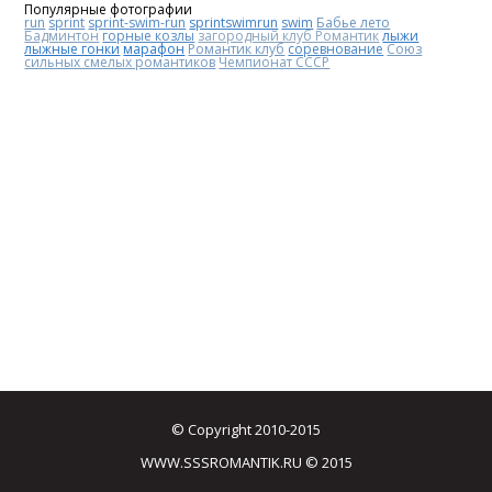
Популярные фотографии
run
sprint
sprint-swim-run
sprintswimrun
swim
Бабье лето
Бадминтон
горные козлы
загородный клуб Романтик
лыжи
лыжные гонки
марафон
Романтик клуб
соревнование
Союз
сильных смелых романтиков
Чемпионат СССР
© Copyright 2010-2015
WWW.SSSROMANTIK.RU © 2015