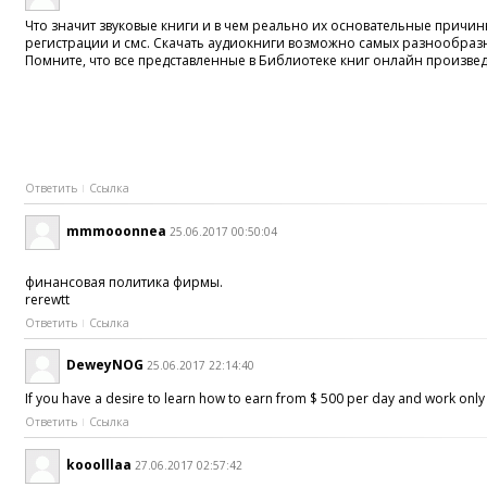
Что значит звуковые книги и в чем реально их основательные причин
регистрации и смс. Скачать аудиокниги возможно самых разнообразны
Помните, что все представленные в Библиотеке книг онлайн произве
Ответить
Ссылка
mmmooonnea
25.06.2017 00:50:04
финансовая политика фирмы.
rerewtt
Ответить
Ссылка
DeweyNOG
25.06.2017 22:14:40
If you have a desire to learn how to earn from $ 500 per day and work onl
Ответить
Ссылка
kooolllaa
27.06.2017 02:57:42