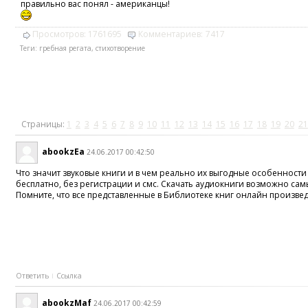
правильно вас понял - американцы!
Просмотров:
1761695
Комментариев:
7417
Теги:
гребная регата
,
стихотворение
Страницы:
1
2
3
4
5
6
7
8
9
10
11
12
13
14
15
16
17
18
19
20
21
abookzEa
24.06.2017 00:42:50
Что значит звуковые книги и в чем реально их выгодные особенност
бесплатно, без регистрации и смс. Скачать аудиокниги возможно сам
Помните, что все представленные в Библиотеке книг онлайн произве
Ответить
Ссылка
abookzMaf
24.06.2017 00:42:59