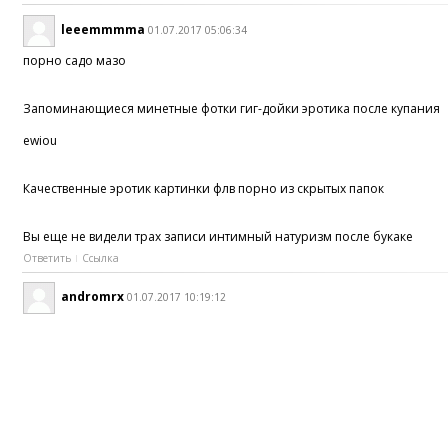
leeemmmma
01.07.2017 05:06:34
порно садо мазо
Запоминающиеся минетные фотки гиг-дойки эротика после купания
ewiou
Качественные эротик картинки флв порно из скрытых папок
Вы еще не видели трах записи интимный натуризм после букаке
Ответить
Ссылка
andromrx
01.07.2017 10:19:12