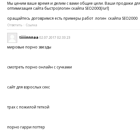
Мы ценим ваше время и делим с вами общие цели. Ваши продажи для
оптимизация сайта быстро)логин скайпа SEO2000[/url]
оращайтесь договримся есть примеры работ логин скайпа SEO2000
Ответить
Ссылка
tiiiinnnaa
02.07.2017 02:33:23
мировые порно звезды
смотреть порно онлайн с сучками
сайт для взрослых секс
трах с пожилой теткой
порно гарри поттер