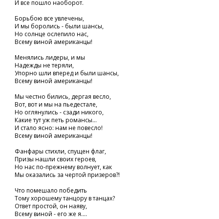
И все пошло наоборот.
Борьбою все увлечены,
И мы боролись - были шансы,
Но солнце ослепило нас,
Всему виной американцы!
Менялись лидеры, и мы
Надежды не теряли,
Упорно шли вперед и были шансы,
Всему виной американцы!
Мы честно бились, дергая весло,
Вот, вот и мы на пьедестале,
Но оглянулись - сзади никого,
Какие тут уж петь романсы...
И стало ясно: нам не повесло!
Всему виной американцы!
Фанфары стихли, спущен флаг,
Призы нашли своих героев,
Но нас по-прежнему волнует, как
Мы оказались за чертой призеров?!
Что помешало победить
Тому хорошему танцору в танцах?
Ответ простой, он наяву,
Всему виной - его же я....