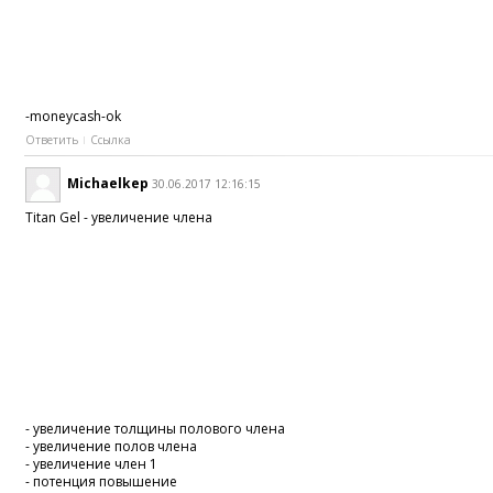
-moneycash-ok
Ответить
Ссылка
Michaelkep
30.06.2017 12:16:15
Titan Gel - увеличение члена
- увеличение толщины полового члена
- увеличение полов члена
- увеличение член 1
- потенция повышение