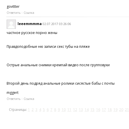
govttter
Ответить
Ссылка
leeemmmma
02.07.2017 03:26:06
частное русское порно жены
Правдоподобные ню записи секс тубы на пляже
Острые анальные снимки кремпай видео после групповухи
Второй день подряд анальные ролики сисястые бабы с почты
mggert
Ответить
Ссылка
Страницы:
1
2
3
4
5
6
7
8
9
10
11
12
13
14
15
16
17
18
19
20
21