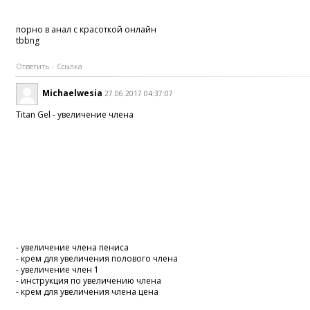
порно в анал с красоткой онлайн
tbbng
Ответить
Ссылка
Michaelwesia
27.06.2017 04:37:07
Titan Gel - увеличение члена
- увеличение члена пениса
- крем для увеличения полового члена
- увеличение член 1
- инструкция по увеличению члена
- крем для увеличения члена цена