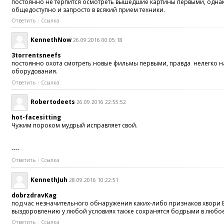
постоянно не терпится осмотреть вышедшие картины первыми, однако 
общедоступно и запросто в всякий прием техники.
Ответить
Ссылка
KennethNow
26.09.2016 00:05:18
3torrentsneefs
постоянно охота смотреть новые фильмы первыми, правда нелегко най
оборудования.
Ответить
Ссылка
Robertodeets
26.09.2016 22:55:52
hot-facesitting
Чужим пороком мудрый исправляет свой.
----
Ответить
Ссылка
KennethJuh
28.09.2016 10:22:51
dobrzdravKag
под час незначительного обнаружения каких-либо признаков хвори В
выздоровлению у любой условиях также сохранятся бодрыми в любое
Ответить
Ссылка