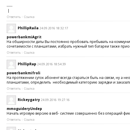
-----
|
Ответить
Ссылка
PhillipRaila
24.09.2016 18:32:17
powerbankmiAgrit
На обширности даты Вы постоянно пробовать пребывать на коммуник
сочетаемости с планшетами, избрать нужный тип батареи также при
Ответить
Ссылка
PhillipRap
24.09.2016 18:54:39
powerbankmifroli
На протяжении суток абонент всегда стараться быть на связи, ну а
планшетами, определить необходимый категорию зарядки и заказать
Ответить
Ссылка
Rickeygatry
24.09.2016 19:27:16
mmoguideryUndep
Начать игровую версию в веб- системе совершенно без операций фик
Ответить
Ссылка