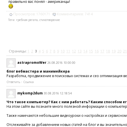
правильно вас понял - американцы!
Просмотров:
1760171
Комментариев:
7414
Теги:
гребная регата
,
стихотворение
Страницы:
1
2
3
4
5
6
7
8
9
10
11
12
13
14
15
16
17
18
19
20
21
astrapromoWer
26.08.2016 10:00:00
блог вебмастера и манимейкера
Разработка, продвижение в поисковых системах и сео оптимизация веб
Ответить
Ссылка
mykomp2dum
30.08.2016 12:18:54
Что такое компьютер? Как с ним работать? Каким способом е
На этом сайте вы познаете много полезной информации о компьютер
Также намечаются небольшие видеоуроки о настройках и сервисно
Отслеживайте за добавлением новых статей на блог и вы значительно