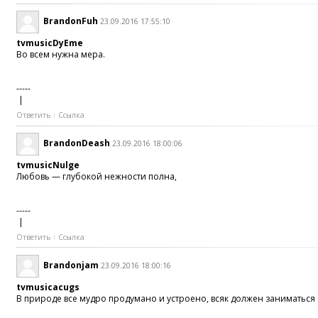
BrandonFuh
23.09.2016 17:55:10
tvmusicDyEme
Во всем нужна мера.
-----
|
Ответить
Ссылка
BrandonDeash
23.09.2016 18:00:06
tvmusicNulge
Любовь — глубокой нежности полна,
-----
|
Ответить
Ссылка
Brandonjam
23.09.2016 18:00:16
tvmusicacugs
В природе все мудро продумано и устроено, всяк должен заниматься 