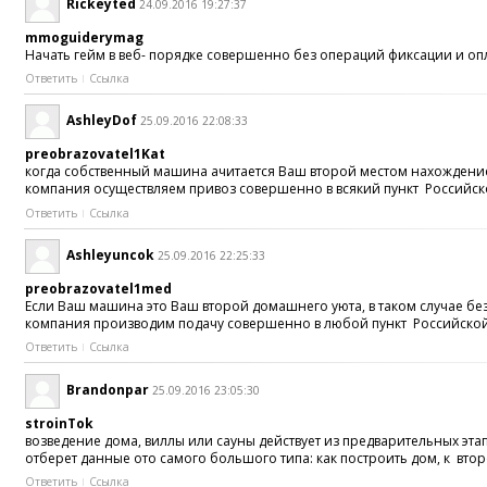
Rickeyted
24.09.2016 19:27:37
mmoguiderymag
Начать гейм в веб- порядке совершенно без операций фиксации и о
Ответить
Ссылка
AshleyDof
25.09.2016 22:08:33
preobrazovatel1Kat
когда собственный машина ачитается Ваш второй местом нахождением
компания осуществляем привоз совершенно в всякий пункт Российско
Ответить
Ссылка
Ashleyuncok
25.09.2016 22:25:33
preobrazovatel1med
Если Ваш машина это Ваш второй домашнего уюта, в таком случае бе
компания производим подачу совершенно в любой пункт Российской Ф
Ответить
Ссылка
Brandonpar
25.09.2016 23:05:30
stroinTok
возведение дома, виллы или сауны действует из предварительных эт
отберет данные ото самого большого типа: как построить дом, к вт
Ответить
Ссылка