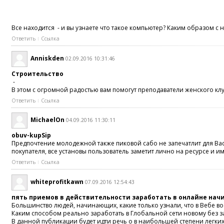
Все находится - и вы узнаете что такое компьютер? Каким образом с 
Ответить
Ссылка
Anniskden
02.09.2016 10:31:46
Строительство
-
В этом с огромной радостью вам помогут преподаватели женского кл
Ответить
Ссылка
MichaelOn
04.09.2016 11:30:11
obuv-kupSip
Предпочтение молодежной также пиковой сабо не запечатлит для Вас
покупателя, все установы пользователь заметит лично на ресурсе и и
Ответить
Ссылка
whiteprofitkawn
07.09.2016 12:54:43
пять приемов в действительности заработать в онлайне на
Большинство людей, начинающих, какие только узнали, что в Вебе во
Каким способом реально заработать в Глобальной сети новому без з
В данной публикации будет идти речь о в наибольшей степени легких 