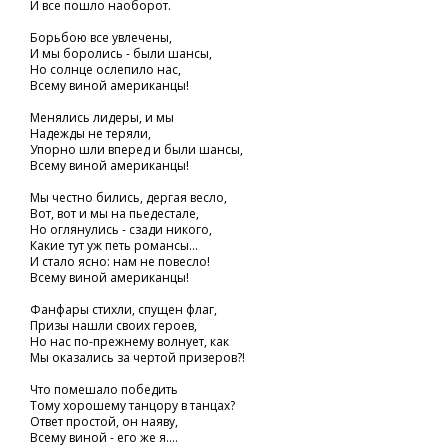
И все пошло наоборот.
Борьбою все увлечены,
И мы боролись - были шансы,
Но солнце ослепило нас,
Всему виной американцы!
Менялись лидеры, и мы
Надежды не теряли,
Упорно шли вперед и были шансы,
Всему виной американцы!
Мы честно бились, дергая весло,
Вот, вот и мы на пьедестале,
Но оглянулись - сзади никого,
Какие тут уж петь романсы...
И стало ясно: нам не повесло!
Всему виной американцы!
Фанфары стихли, спущен флаг,
Призы нашли своих героев,
Но нас по-прежнему волнует, как
Мы оказались за чертой призеров?!
Что помешало победить
Тому хорошему танцору в танцах?
Ответ простой, он наяву,
Всему виной - его же я....