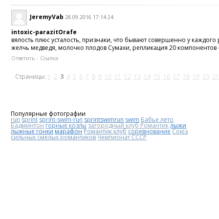
JeremyVab
28.09.2016 17:14:24
intoxic-parazitOrafe
вялость плюс усталость, признаки, что бывают совершенно у каждого
желчь медведя, молочко плодов Сумахи, репликация 20 компонентов -
Ответить
Ссылка
Страницы:
1
2
3
4
5
6
7
8
9
10
11
12
13
14
15
16
17
18
19
20
21
Популярные фотографии
run
sprint
sprint-swim-run
sprintswimrun
swim
Бабье лето
Бадминтон
горные козлы
загородный клуб Романтик
лыжи
лыжные гонки
марафон
Романтик клуб
соревнование
Союз
сильных смелых романтиков
Чемпионат СССР