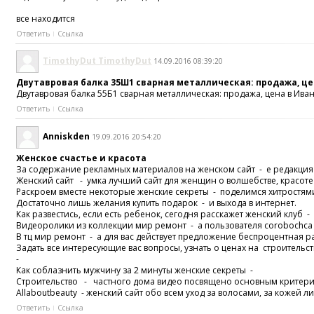
все находится
Ответить
Ссылка
TimothyDut TimothyDut
14.09.2016 08:39:20
Двутавровая балка 35Ш1 сварная металлическая: продажа, цен
Двутавровая балка 55Б1 сварная металлическая: продажа, цена в Ива
Ответить
Ссылка
Anniskden
19.09.2016 20:54:20
Женское счастье и красота
За содержание рекламных материалов на женском сайт - е редакция 
Женский сайт - умка лучший сайт для женщин о волшебстве, красот
Раскроем вместе некоторые женские секреты - поделимся хитростям
Достаточно лишь желания купить подарок - и выхода в интернет.
Как развестись, если есть ребенок, сегодня расскажет женский клуб -
Видеоролики из коллекции мир ремонт - а пользователя corobochca
В тц мир ремонт - а для вас действует предложение беспроцентная р
Задать все интересующие вас вопросы, узнать о ценах на строительст
-
Как соблазнить мужчину за 2 минуты женские секреты -
Строительство - частного дома видео посвящено основным критери
Allaboutbeauty - женский сайт обо всем уход за волосами, за кожей ли
Ответить
Ссылка