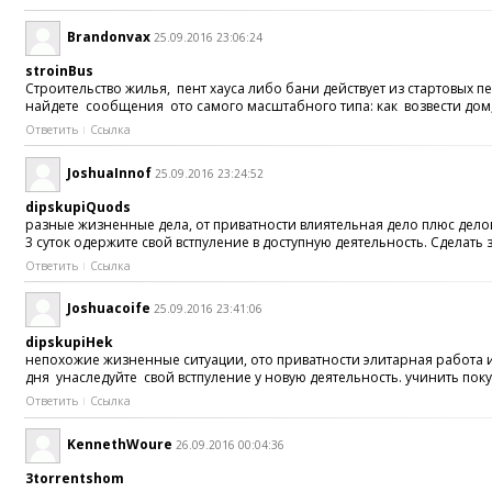
Brandonvax
25.09.2016 23:06:24
stroinBus
Строительство жилья, пент хауса либо бани действует из стартовых 
найдете сообщения ото самого масштабного типа: как возвести дом,
Ответить
Ссылка
JoshuaInnof
25.09.2016 23:24:52
dipskupiQuods
разные жизненные дела, от приватности влиятельная дело плюс дело
3 суток одержите свой встпуление в доступную деятельность. Сделат
Ответить
Ссылка
Joshuacoife
25.09.2016 23:41:06
dipskupiHek
непохожие жизненные ситуации, ото приватности элитарная работа и
дня унаследуйте свой встпуление у новую деятельность. учинить по
Ответить
Ссылка
KennethWoure
26.09.2016 00:04:36
3torrentshom