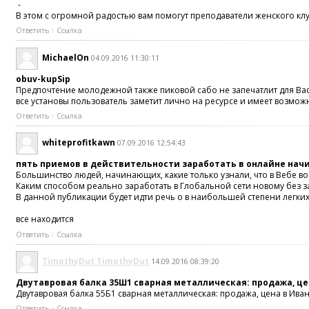
-
В этом с огромной радостью вам помогут преподаватели женского кл
Ответить
Ссылка
MichaelOn
04.09.2016 11:30:11
obuv-kupSip
Предпочтение молодежной также пиковой сабо не запечатлит для Вас
все установы пользователь заметит лично на ресурсе и имеет возможн
Ответить
Ссылка
whiteprofitkawn
07.09.2016 12:54:43
пять приемов в действительности заработать в онлайне на
Большинство людей, начинающих, какие только узнали, что в Вебе во
Каким способом реально заработать в Глобальной сети новому без з
В данной публикации будет идти речь о в наибольшей степени легких 
все находится
Ответить
Ссылка
TimothyDut TimothyDut
14.09.2016 08:39:20
Двутавровая балка 35Ш1 сварная металлическая: продажа, цен
Двутавровая балка 55Б1 сварная металлическая: продажа, цена в Ива
Ответить
Ссылка