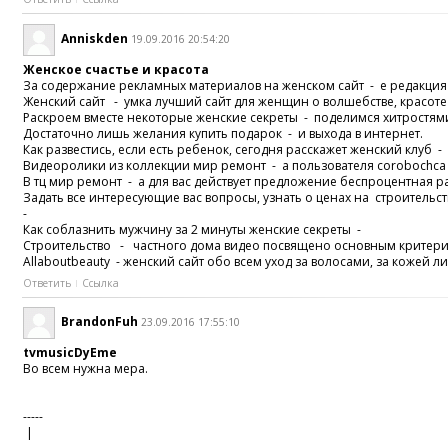
Anniskden
19.09.2016 20:54:20
Женское счастье и красота
За содержание рекламных материалов на женском сайт - е редакция 
Женский сайт - умка лучший сайт для женщин о волшебстве, красот
Раскроем вместе некоторые женские секреты - поделимся хитростям
Достаточно лишь желания купить подарок - и выхода в интернет.
Как развестись, если есть ребенок, сегодня расскажет женский клуб -
Видеоролики из коллекции мир ремонт - а пользователя corobochca
В тц мир ремонт - а для вас действует предложение беспроцентная р
Задать все интересующие вас вопросы, узнать о ценах на строительст
-
Как соблазнить мужчину за 2 минуты женские секреты -
Строительство - частного дома видео посвящено основным критери
Allaboutbeauty - женский сайт обо всем уход за волосами, за кожей ли
Ответить
Ссылка
BrandonFuh
23.09.2016 17:55:10
tvmusicDyEme
Во всем нужна мера.
-----
|