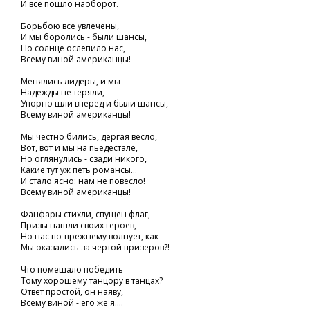
И все пошло наоборот.
Борьбою все увлечены,
И мы боролись - были шансы,
Но солнце ослепило нас,
Всему виной американцы!
Менялись лидеры, и мы
Надежды не теряли,
Упорно шли вперед и были шансы,
Всему виной американцы!
Мы честно бились, дергая весло,
Вот, вот и мы на пьедестале,
Но оглянулись - сзади никого,
Какие тут уж петь романсы...
И стало ясно: нам не повесло!
Всему виной американцы!
Фанфары стихли, спущен флаг,
Призы нашли своих героев,
Но нас по-прежнему волнует, как
Мы оказались за чертой призеров?!
Что помешало победить
Тому хорошему танцору в танцах?
Ответ простой, он наяву,
Всему виной - его же я....