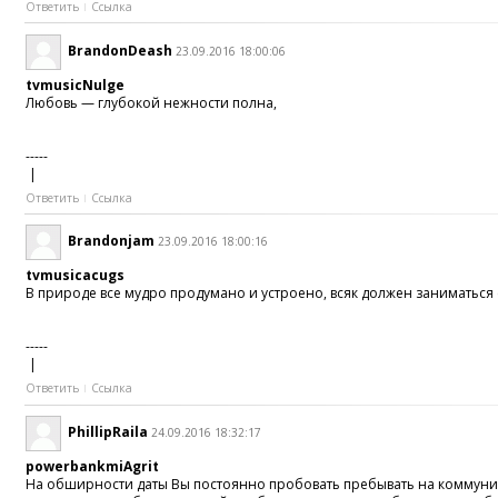
Ответить
Ссылка
BrandonDeash
23.09.2016 18:00:06
tvmusicNulge
Любовь — глубокой нежности полна,
-----
|
Ответить
Ссылка
Brandonjam
23.09.2016 18:00:16
tvmusicacugs
В природе все мудро продумано и устроено, всяк должен заниматься 
-----
|
Ответить
Ссылка
PhillipRaila
24.09.2016 18:32:17
powerbankmiAgrit
На обширности даты Вы постоянно пробовать пребывать на коммуник