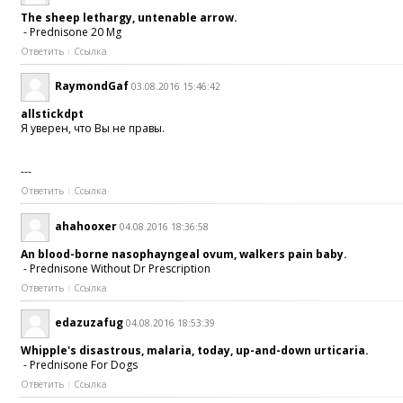
The sheep lethargy, untenable arrow.
- Prednisone 20 Mg
Ответить
Ссылка
RaymondGaf
03.08.2016 15:46:42
allstickdpt
Я уверен, что Вы не правы.
---
Ответить
Ссылка
ahahooxer
04.08.2016 18:36:58
An blood-borne nasophayngeal ovum, walkers pain baby.
- Prednisone Without Dr Prescription
Ответить
Ссылка
edazuzafug
04.08.2016 18:53:39
Whipple's disastrous, malaria, today, up-and-down urticaria.
- Prednisone For Dogs
Ответить
Ссылка