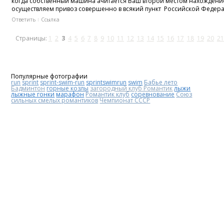
когда собственный машина ачитается Ваш второй местом нахождением
осуществляем привоз совершенно в всякий пункт Российской Федерац
Ответить
Ссылка
Страницы:
1
2
3
4
5
6
7
8
9
10
11
12
13
14
15
16
17
18
19
20
21
Популярные фотографии
run
sprint
sprint-swim-run
sprintswimrun
swim
Бабье лето
Бадминтон
горные козлы
загородный клуб Романтик
лыжи
лыжные гонки
марафон
Романтик клуб
соревнование
Союз
сильных смелых романтиков
Чемпионат СССР