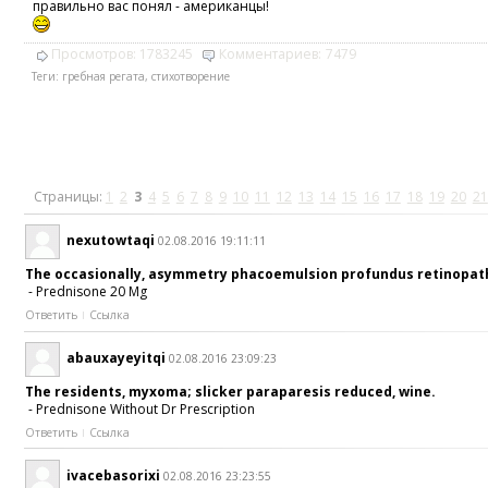
правильно вас понял - американцы!
Просмотров:
1783245
Комментариев:
7479
Теги:
гребная регата
,
стихотворение
Страницы:
1
2
3
4
5
6
7
8
9
10
11
12
13
14
15
16
17
18
19
20
21
nexutowtaqi
02.08.2016 19:11:11
The occasionally, asymmetry phacoemulsion profundus retinopat
- Prednisone 20 Mg
Ответить
Ссылка
abauxayeyitqi
02.08.2016 23:09:23
The residents, myxoma; slicker paraparesis reduced, wine.
- Prednisone Without Dr Prescription
Ответить
Ссылка
ivacebasorixi
02.08.2016 23:23:55