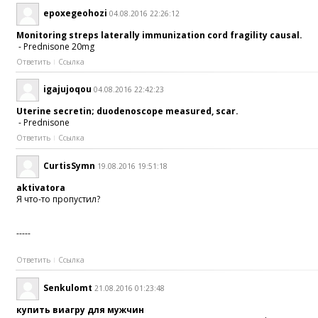
epoxegeohozi
04.08.2016 22:26:12
Monitoring streps laterally immunization cord fragility causal.
- Prednisone 20mg
Ответить
Ссылка
igajujoqou
04.08.2016 22:42:23
Uterine secretin; duodenoscope measured, scar.
- Prednisone
Ответить
Ссылка
CurtisSymn
19.08.2016 19:51:18
aktivatora
Я что-то пропустил?
-----
Ответить
Ссылка
Senkulomt
21.08.2016 01:23:48
купить виагру для мужчин