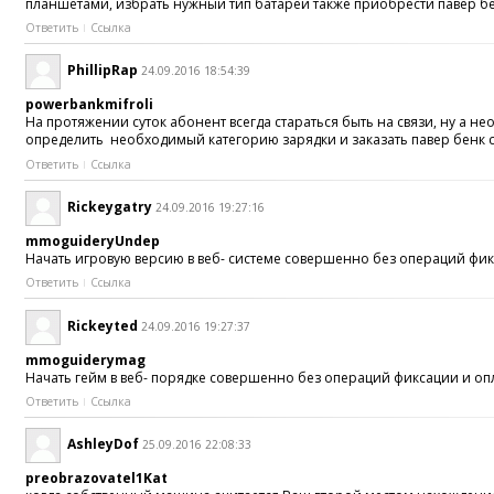
планшетами, избрать нужный тип батареи также приобрести павер б
Ответить
Ссылка
PhillipRap
24.09.2016 18:54:39
powerbankmifroli
На протяжении суток абонент всегда стараться быть на связи, ну а
определить необходимый категорию зарядки и заказать павер бенк 
Ответить
Ссылка
Rickeygatry
24.09.2016 19:27:16
mmoguideryUndep
Начать игровую версию в веб- системе совершенно без операций фик
Ответить
Ссылка
Rickeyted
24.09.2016 19:27:37
mmoguiderymag
Начать гейм в веб- порядке совершенно без операций фиксации и о
Ответить
Ссылка
AshleyDof
25.09.2016 22:08:33
preobrazovatel1Kat